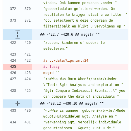
vinden. Ook kunnen personen zonder "
"geboortedatum gefilterd worden. Om 
resultaten te krijgen slaat u uw filter "
"op, selecteert u deze onderaan de 
filterzijbalk en klikt u vervolgens op "
@@ -422,7 +420,6 @@ msgstr ""
"zussen, kinderen of ouders te 
selecteren."
#: ../data/tips.xml:24
#, fuzzy
msgid
""
"<b>Who Was Born When?</b><br/>Under 
\"Tools &gt; Analysis and exploration "
"&gt; Compare Individual Events...\" you 
can compare the data of individuals "
@@ -433,12 +430,10 @@ msgstr ""
"<b>Wie is wanneer geboren?</b><br/>Onder 
&quot;Hulpmiddelen &gt; Analyse en "
"verkenning &gt; Vergelijk individuele 
gebeurtenissen...&quot; kunt u de "