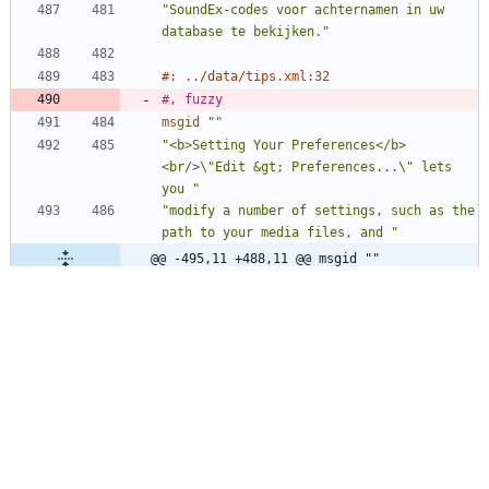
"SoundEx-codes voor achternamen in uw 
database te bekijken."
#: ../data/tips.xml:32
#, fuzzy
msgid
""
"<b>Setting Your Preferences</b>
<br/>\"Edit &gt; Preferences...\" lets 
you "
"modify a number of settings, such as the 
path to your media files, and "
@@ -495,11 +488,11 @@ msgid ""
"Each separate view can also be 
configured under \"View &gt; Configure 
View..."
"\""
msgstr
""
"<b>Uw voorkeuren instellen</b><br/>Via 
&quot;Bewerken &gt; 
Voorkeuren...
"
"&quot; kunt u een aantal instellingen 
wijzigen, zoals het pad 
naar uw 
"
"mediabestanden, en kunt u veel aspecten 