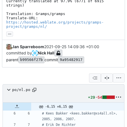
Currently translated at 97.9% (6771 of 6915 
strings)

Translation: Gramps/gramps

Translate-URL: 
https://hosted.weblate.org/projects/gramps-
project/gramps/nl/
...
Jan Sparreboom
2021-09-25 14:09:36 +01:00
committed by
Nick Hall
parent
commit
b99566f27b
9a95482917
po/nl.po
+29
-54
@@ -6,15 +6,15 @@
# Kees Bakker <kees.bakker@xs4all.nl>, 
2005, 2006, 2007.
# Erik De Richter 