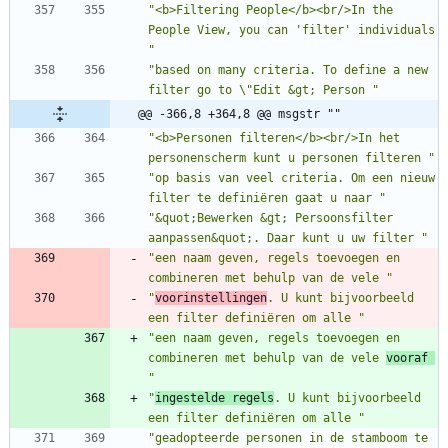
"<b>Filtering People</b><br/>In the 
People View, you can 'filter' individuals 
"
"based on many criteria. To define a new 
filter go to \"Edit &gt; Person "
@@ -366,8 +364,8 @@ msgstr ""
"<b>Personen filteren</b><br/>In het 
personenscherm kunt u personen filteren "
"op basis van veel criteria. Om een nieuw 
filter te definiëren gaat u naar "
"&quot;Bewerken &gt; Persoonsfilter 
aanpassen&quot;. Daar kunt u uw filter "
"een naam geven, regels toevoegen en 
combineren met behulp van de vele "
"
voorinstellingen
. U kunt bijvoorbeeld 
een filter definiëren om alle "
"een naam geven, regels toevoegen en 
combineren met behulp van de vele 
vooraf 
"
"
ingestelde regels
. U kunt bijvoorbeeld 
een filter definiëren om alle "
"geadopteerde personen in de stamboom te 