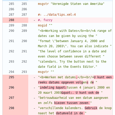
msgstr
"Verenigde Staten van Amerika"
#: ../data/tips.xml:4
#, fuzzy
msgid
""
"<b>Working with Dates</b><br/>A range of 
dates can be given by using the "
"format \"between January 4, 2000 and 
March 20, 2003\". You can also indicate "
"the level of confidence in a date and 
even choose between seven different "
"calendars. Try the button next to the 
date field in the Events Editor."
msgstr
""
"<b>Werken met datums
.
</b><br/>
U kunt een 
reeks datums opgeven volg
en
s
 d
e
 "
"
indeling &quot;
tussen 4 januari 2000 en 
20 maart 2003
&quot;. U kunt ook de
 "
"betrouwbaarheid van een datum aangeven 
en zelfs 
kiezen tussen zeven 
"
"verschillende kalenders. 
Gebruik
 de knop 
naast het 
datumveld in de 
"