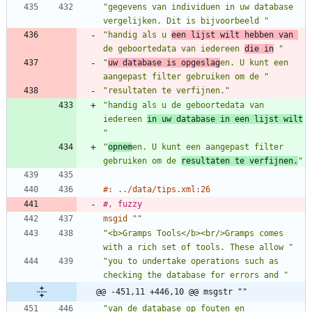
"gegevens van individuen in uw database 
vergelijken. Dit is bijvoorbeeld "
"handig als u 
een lijst wilt hebben van 
de geboortedata van iedereen 
die in
 "
"
uw database is opgeslag
en. U kunt een 
aangepast filter gebruiken om de "
"resultaten te verfijnen."
"handig als u de geboortedata van 
iedereen 
in uw database in een lijst wilt
"
"
opnem
en. U kunt een aangepast filter 
gebruiken om de 
resultaten te verfijnen.
"
#: ../data/tips.xml:26
#, fuzzy
msgid
""
"<b>Gramps Tools</b><br/>Gramps comes 
with a rich set of tools. These allow "
"you to undertake operations such as 
checking the database for errors and "
@@ -451,11 +446,10 @@ msgstr ""
"van de database op fouten en 