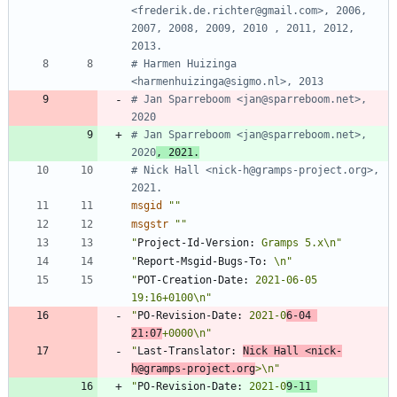
<frederik.de.richter@gmail.com>, 2006, 
2007, 2008, 2009, 2010 , 2011, 2012, 
2013.
# Harmen Huizinga 
<harmenhuizinga@sigmo.nl>, 2013
# Jan Sparreboom <jan@sparreboom.net>, 
2020
# Jan Sparreboom <jan@sparreboom.net>, 
2020
, 2021.
# Nick Hall <nick-h@gramps-project.org>, 
2021.
msgid
""
msgstr
""
"
Project-Id-Version:
 Gramps 5.x\n"
"
Report-Msgid-Bugs-To:
 \n"
"
POT-Creation-Date:
 2021-06-05 
19:16+0100\n"
"
PO-Revision-Date:
 2021-0
6-04 
21:07
+0000\n"
"
Last-Translator:
Nick Hall <nick-
h@gramps-project.org
>\n"
"
PO-Revision-Date:
 2021-0
9-11 