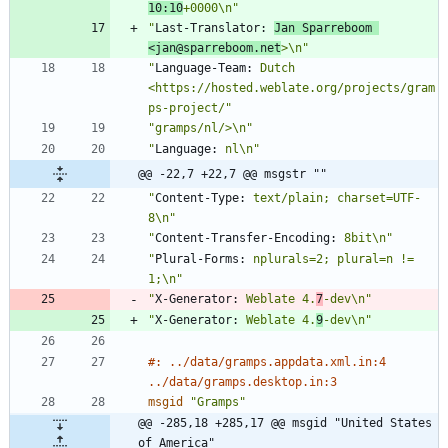
10:10
+0000\n"
"
Last-Translator:
Jan Sparreboom 
<jan@sparreboom.net
>\n"
"
Language-Team:
 Dutch 
<https://hosted.weblate.org/projects/gram
ps-project/"
"gramps/nl/>\n"
"
Language:
 nl\n"
@@ -22,7 +22,7 @@ msgstr ""
"
Content-Type:
 text/plain; charset=UTF-
8\n"
"
Content-Transfer-Encoding:
 8bit\n"
"
Plural-Forms:
 nplurals=2; plural=n != 
1;\n"
"
X-Generator:
 Weblate 4.
7
-dev\n"
"
X-Generator:
 Weblate 4.
9
-dev\n"
#: ../data/gramps.appdata.xml.in:4 
../data/gramps.desktop.in:3
msgid
"Gramps"
@@ -285,18 +285,17 @@ msgid "United States 
of America"