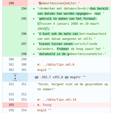
"
G
ebeurtenissen
editor."
"<b>Werken met datums</b><br/>
Een bereik 
van datums kan worden opgegev
en d
oor
 "
"
gebruik te maken van het formaat 
\"
tussen 4 januari 2000 en 20 maart 
2003
\".
 "
"
U kunt ook de mate van 
betrouwbaarheid 
van een datum aangeven en zelfs "
"
kiezen tussen zeven 
verschillende 
kalenders. 
Probeer
 de knop naast het "
"
datumveld in de g
ebeurtenisseneditor."
#: ../data/tips.xml:6
msgid
""
@@ -352,7 +351,6 @@ msgstr ""
"horen. Vergeet niet om de gesprekken op 
te nemen!"
#: ../data/tips.xml:14
#, fuzzy
msgid
""