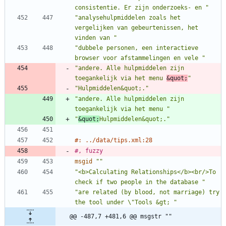
consistentie. Er zijn onderzoeks- en "
"analysehulpmiddelen zoals het 
vergelijken van gebeurtenissen, het 
vinden van "
"dubbele personen, een interactieve 
browser voor afstammelingen en vele "
"andere. Alle hulpmiddelen zijn 
toegankelijk via het menu 
&quot;
"
"Hulpmiddelen&quot;."
"andere. Alle hulpmiddelen zijn 
toegankelijk via het menu "
"
&quot;
Hulpmiddelen&quot;."
#: ../data/tips.xml:28
#, fuzzy
msgid
""
"<b>Calculating Relationships</b><br/>To 
check if two people in the database "
"are related (by blood, not marriage) try 
the tool under \"Tools &gt; "
@@ -487,7 +481,6 @@ msgstr ""