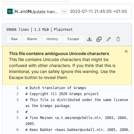
...
Hosted Weblate
and
Nick Hall
2023-07-11 21:45:05 +01:00
Update translation files
39666 lines
1.3 MiB
Plaintext
Raw
Blame
History
Escape
This file contains ambiguous Unicode characters
This file contains Unicode characters that might be
confused with other characters. If you think that this is
intentional, you can safely ignore this warning. Use the
Escape button to reveal them.
# This file is distributed under the same license 
# Tino Meinen <a.t.meinen@chello.nl>, 2003, 2004, 
# Kees Bakker <kees.bakker@xs4all.nl>, 2005, 2006, 