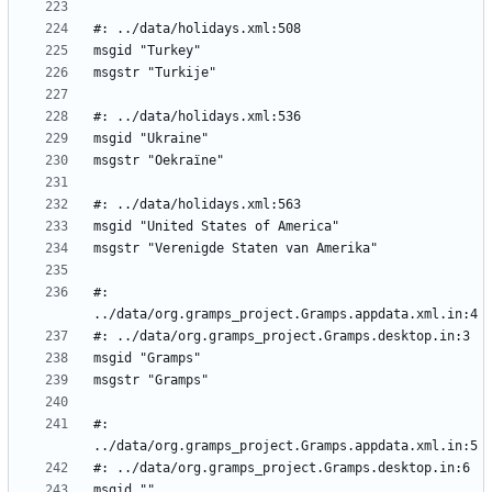
#: 
#: 