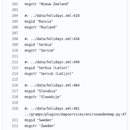
#: ../data/holidays.xml:481 