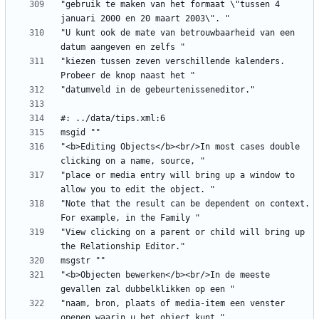
"gebruik te maken van het formaat \"tussen 4 
"U kunt ook de mate van betrouwbaarheid van een 
"kiezen tussen zeven verschillende kalenders. 
"<b>Editing Objects</b><br/>In most cases double 
"place or media entry will bring up a window to 
"Note that the result can be dependent on context. 
"View clicking on a parent or child will bring up 
"<b>Objecten bewerken</b><br/>In de meeste 
"naam, bron, plaats of media-item een venster 