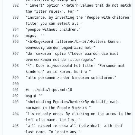
"'invert' option \"Return values that do not match 
"instance, by inverting the 'People with children' 
"<b>Omgekeerd filteren</b><br/>Filters kunnen 
"de 'omkeren' optie \"Lever waarden die niet 
"\". Door bijvoorbeeld het filter 'Personen met 
"<b>Locating People</b><br/>By default, each 
"listed only once. By clicking on the arrow to the 
"will expand to show all individuals with that 