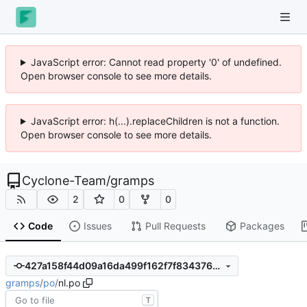
JavaScript error: Cannot read property '0' of undefined.
Open browser console to see more details.
JavaScript error: h(...).replaceChildren is not a function.
Open browser console to see more details.
Cyclone-Team
/
gramps
2
0
0
Code
Issues
Pull Requests
Packages
427a158f44d09a16da499f162f7f834376c616f5
gramps
/
po
/
nl.po
T