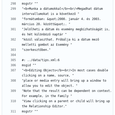
"<b>Munka a dátumokkal</b><br/>Megadhat dátum 
"formátumban: &quot;2000. január 4. és 2003. 
"Jelölheti a dátum és esemény megbízhatóságát is, 
"közül választhat. Próbálja ki a dátum mező 
"<b>Editing Objects</b><br/>In most cases double 
"place or media entry will bring up a window to 
"Note that the result can be dependent on context. 
"View clicking on a parent or child will bring up 