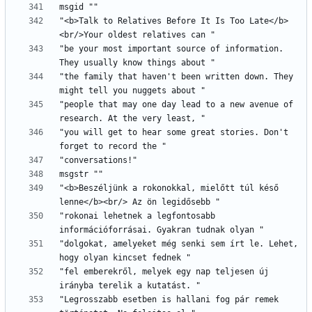
"<b>Talk to Relatives Before It Is Too Late</b>
"be your most important source of information. 
"the family that haven't been written down. They 
"people that may one day lead to a new avenue of 
"you will get to hear some great stories. Don't 
"<b>Beszéljünk a rokonokkal, mielőtt túl késő 
"rokonai lehetnek a legfontosabb 
"dolgokat, amelyeket még senki sem írt le. Lehet, 
"fel emberekről, melyek egy nap teljesen új 
"Legrosszabb esetben is hallani fog pár remek 