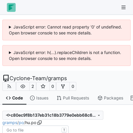
JavaScript error: Cannot read property '0' of undefined.
Open browser console to see more details.
JavaScript error: h(...).replaceChildren is not a function.
Open browser console to see more details.
Cyclone-Team
/
gramps
2
0
0
Code
Issues
Pull Requests
Packages
c80ec9f8b137eb31c18b3779e0ebb68c60af495c
gramps
/
po
/
hu.po
T