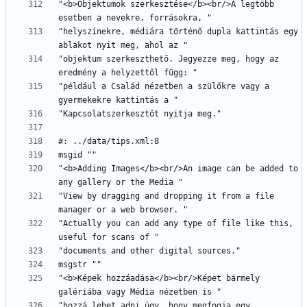
"<b>Objektumok szerkesztése</b><br/>A legtöbb 
"helyszínekre, médiára történő dupla kattintás egy 
"objektum szerkeszthető. Jegyezze meg, hogy az 
"például a Család nézetben a szülőkre vagy a 
"<b>Adding Images</b><br/>An image can be added to 
"View by dragging and dropping it from a file 
"Actually you can add any type of file like this, 
"<b>Képek hozzáadása</b><br/>Képet bármely 
"hozzá lehet adni úgy, hogy megfogja egy 