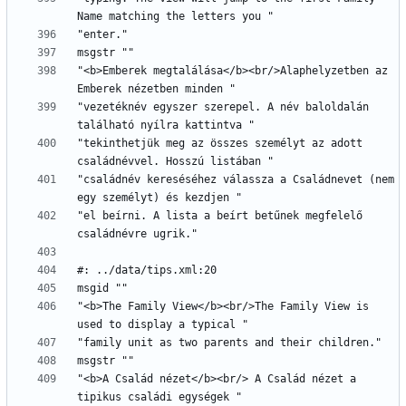
"<b>Emberek megtalálása</b><br/>Alaphelyzetben az 
"vezetéknév egyszer szerepel. A név baloldalán 
"tekinthetjük meg az összes személyt az adott 
"családnév kereséséhez válassza a Családnevet (nem 
"el beírni. A lista a beírt betűnek megfelelő 
"<b>The Family View</b><br/>The Family View is 
"<b>A Család nézet</b><br/> A Család nézet a 