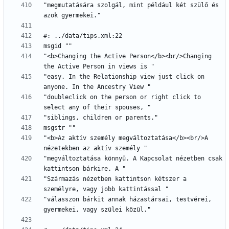
"megmutatására szolgál, mint például két szülő és 
"<b>Changing the Active Person</b><br/>Changing 
"easy. In the Relationship view just click on 
"doubleclick on the person or right click to 
"<b>Az aktív személy megváltoztatása</b><br/>A 
"megváltoztatása könnyű. A Kapcsolat nézetben csak 
"Származás nézetben kattintson kétszer a 
"válasszon bárkit annak házastársai, testvérei, 