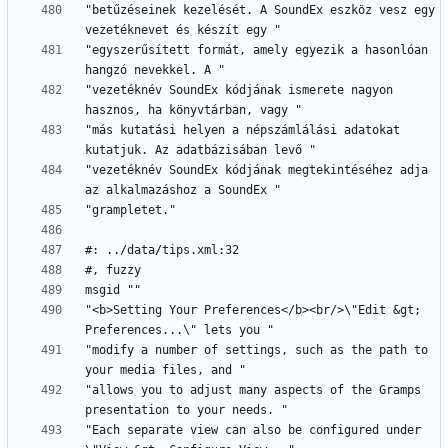
"betűzéseinek kezelését. A SoundEx eszköz vesz egy 
"egyszerűsített formát, amely egyezik a hasonlóan 
"vezetéknév SoundEx kódjának ismerete nagyon 
"más kutatási helyen a népszámlálási adatokat 
"vezetéknév SoundEx kódjának megtekintéséhez adja 
"<b>Setting Your Preferences</b><br/>\"Edit &gt; 
"modify a number of settings, such as the path to 
"allows you to adjust many aspects of the Gramps 
"Each separate view can also be configured under 