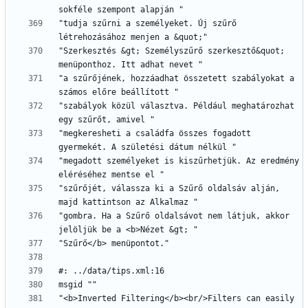
"tudja szűrni a személyeket. Új szűrő 
"Szerkesztés &gt; Személyszűrő szerkesztő&quot; 
"a szűrőjének, hozzáadhat összetett szabályokat a 
"szabályok közül választva. Például meghatározhat 
"megkeresheti a családfa összes fogadott 
"megadott személyeket is kiszűrhetjük. Az eredmény 
"szűrőjét, válassza ki a Szűrő oldalsáv alján, 
"gombra. Ha a Szűrő oldalsávot nem látjuk, akkor 
"<b>Inverted Filtering</b><br/>Filters can easily 