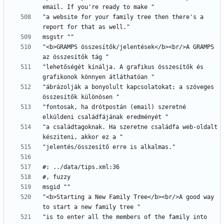
"a website for your family tree then there's a 
"<b>GRAMPS összesítők/jelentések</b><br/>A GRAMPS 
"lehetőségét kínálja. A grafikus összesítők és 
"ábrázolják a bonyolult kapcsolatokat; a szöveges 
"fontosak, ha drótpostán (email) szeretné 
"a családtagoknak. Ha szeretne családfa web-oldalt 
"<b>Starting a New Family Tree</b><br/>A good way 
"is to enter all the members of the family into 