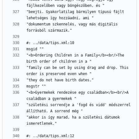
"beejti. Gyakorlatilag bármilyen típusú fájlt 
"dokumentum szkennelés, vagy más digitális 
"<b>Ordering Children in a Family</b><br/>The 
"family can be set by using drag and drop. This 
"<b>Gyermekek rendezése egy családban</b><br/>A 
"születési sorrendje a 'fogd és vidd' módszerrel 
"akkor is így marad, ha a születési dátumok 