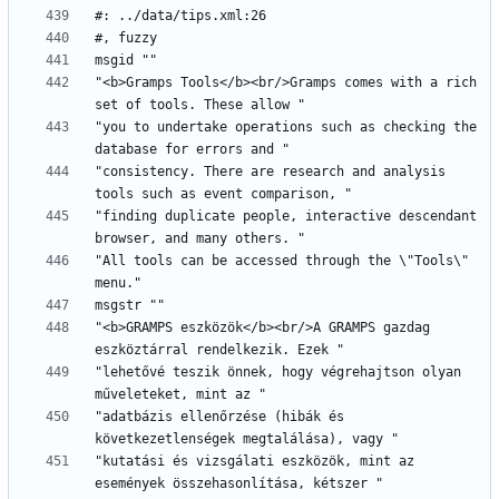
"<b>Gramps Tools</b><br/>Gramps comes with a rich 
"you to undertake operations such as checking the 
"consistency. There are research and analysis 
"finding duplicate people, interactive descendant 
"All tools can be accessed through the \"Tools\" 
"<b>GRAMPS eszközök</b><br/>A GRAMPS gazdag 
"lehetővé teszik önnek, hogy végrehajtson olyan 
"adatbázis ellenőrzése (hibák és 
"kutatási és vizsgálati eszközök, mint az 