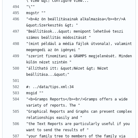
"<b>Az ön beállításainak alkalmazása</b><br/>A 
"Beállítások...&quot; menüpont lehetővé teszi 
"(mint például a média fájlok útvonala), valamint 
"szerint finomítani a GRAMPS megjelenését. Minden 
"állítható itt: &quot;Nézet &gt; Nézet 
"<b>Gramps Reports</b><br/>Gramps offers a wide 
"Graphical Reports and Graphs can present complex 
"the Text Reports are particularly useful if you 
"your family tree to members of the family via 