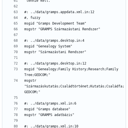
msgid "Genealogy;Family History;Research;Family 
msgstr 
"Származáskutatás;Családtörténet;Kutatás;Családfa;
#: ../data/gramps.xml.in:10 