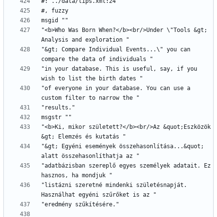
"<b>Who Was Born When?</b><br/>Under \"Tools &gt; 
"&gt; Compare Individual Events...\" you can 
"in your database. This is useful, say, if you 
"of everyone in your database. You can use a 
"<b>Ki, mikor született?</b><br/>Az &quot;Eszközök 
"&gt; Egyéni események összehasonlítása...&quot; 
"adatbázisban szereplő egyes személyek adatait. Ez 
"listázni szeretné mindenki születésnapját. 