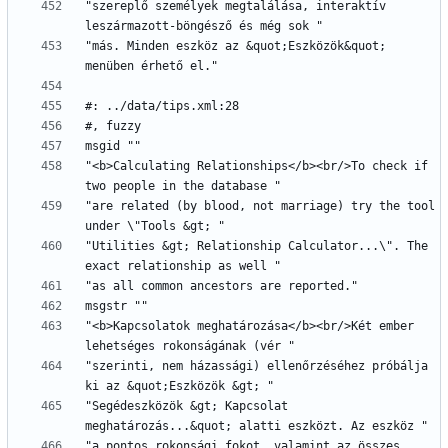
"szereplő személyek megtalálása, interaktív 
"más. Minden eszköz az &quot;Eszközök&quot; 
"<b>Calculating Relationships</b><br/>To check if 
"are related (by blood, not marriage) try the tool 
"Utilities &gt; Relationship Calculator...\". The 
"<b>Kapcsolatok meghatározása</b><br/>Két ember 
"szerinti, nem házassági) ellenőrzéséhez próbálja 
"Segédeszközök &gt; Kapcsolat 
"a pontos rokonsági fokot, valamint az összes 