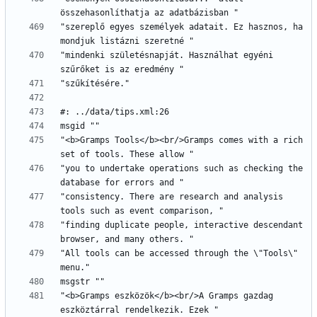
"szereplő egyes személyek adatait. Ez hasznos, ha 
"mindenki születésnapját. Használhat egyéni 
"<b>Gramps Tools</b><br/>Gramps comes with a rich 
"you to undertake operations such as checking the 
"consistency. There are research and analysis 
"finding duplicate people, interactive descendant 
"All tools can be accessed through the \"Tools\" 
"<b>Gramps eszközök</b><br/>A Gramps gazdag 