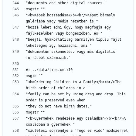
"<b>Képek hozzáadása</b><br/>Képet bármely 
"hozzá lehet adni úgy, hogy megfogja egy 
"beejti. Gyakorlatilag bármilyen típusú fájlt 
"dokumentum szkennelés, vagy más digitális 
"<b>Ordering Children in a Family</b><br/>The 
"family can be set by using drag and drop. This 
"<b>Gyermekek rendezése egy családban</b><br/>A 
"születési sorrendje a 'fogd és vidd' módszerrel 