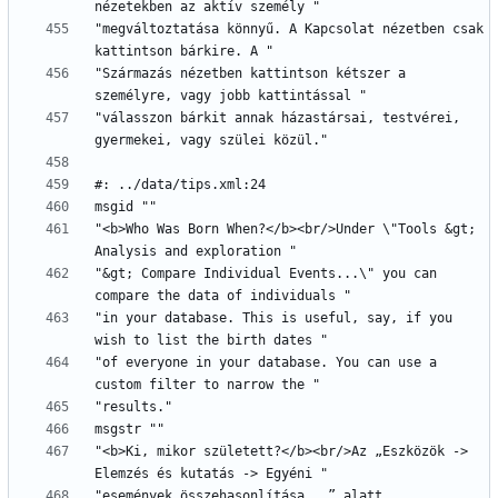
"megváltoztatása könnyű. A Kapcsolat nézetben csak 
"Származás nézetben kattintson kétszer a 
"válasszon bárkit annak házastársai, testvérei, 
"<b>Who Was Born When?</b><br/>Under \"Tools &gt; 
"&gt; Compare Individual Events...\" you can 
"in your database. This is useful, say, if you 
"of everyone in your database. You can use a 
"<b>Ki, mikor született?</b><br/>Az „Eszközök -> 
"események összehasonlítása...” alatt 