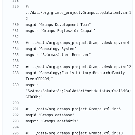
#: 
../data/org.gramps_project.Gramps.appdata.xml.in:1
msgid "Genealogy;Family History;Research;Family 
msgstr 
"Származáskutatás;Családtörténet;Kutatás;Családfa;