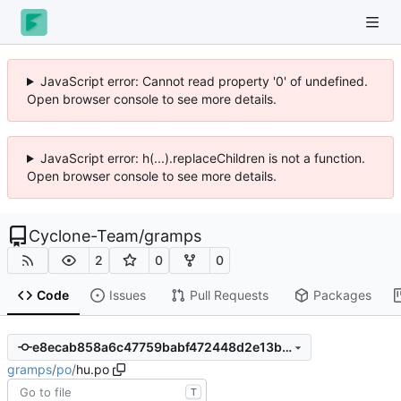
JavaScript error: Cannot read property '0' of undefined.
Open browser console to see more details.
JavaScript error: h(...).replaceChildren is not a function.
Open browser console to see more details.
Cyclone-Team
/
gramps
2
0
0
Code
Issues
Pull Requests
Packages
e8ecab858a6c47759babf472448d2e13b3411859
gramps
/
po
/
hu.po
T