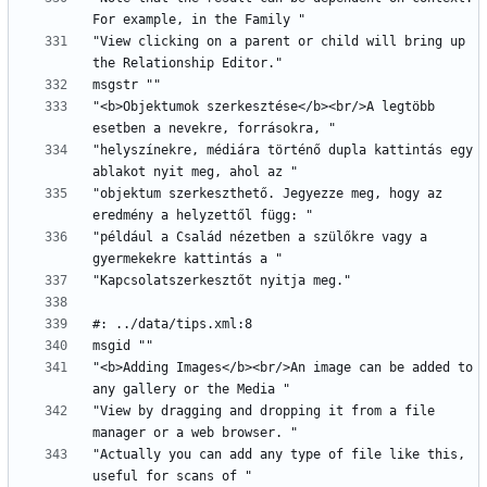
"View clicking on a parent or child will bring up 
"<b>Objektumok szerkesztése</b><br/>A legtöbb 
"helyszínekre, médiára történő dupla kattintás egy 
"objektum szerkeszthető. Jegyezze meg, hogy az 
"például a Család nézetben a szülőkre vagy a 
"<b>Adding Images</b><br/>An image can be added to 
"View by dragging and dropping it from a file 
"Actually you can add any type of file like this, 