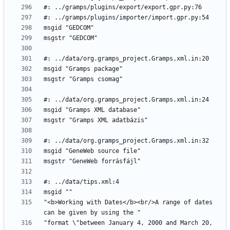
"<b>Working with Dates</b><br/>A range of dates 
"format \"between January 4, 2000 and March 20, 