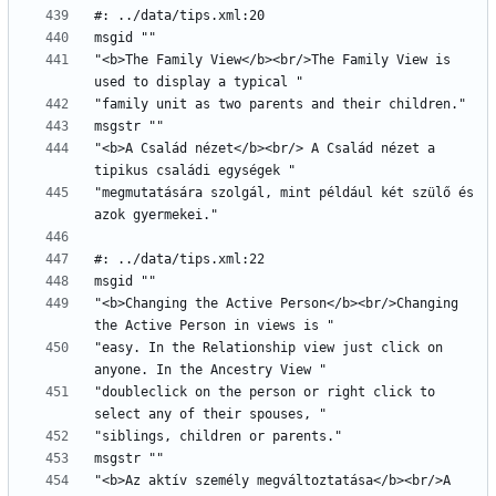
"<b>The Family View</b><br/>The Family View is 
"<b>A Család nézet</b><br/> A Család nézet a 
"megmutatására szolgál, mint például két szülő és 
"<b>Changing the Active Person</b><br/>Changing 
"easy. In the Relationship view just click on 
"doubleclick on the person or right click to 
"<b>Az aktív személy megváltoztatása</b><br/>A 