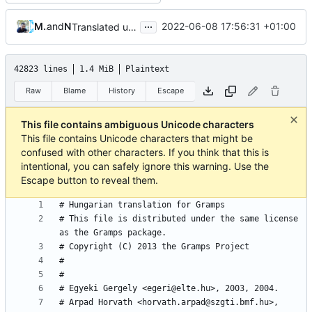
...
Mukli Krisztián
and
Nick Hall
2022-06-08 17:56:31 +01:00
Translated using Weblate (Hungarian)
42823 lines
1.4 MiB
Plaintext
Raw
Blame
History
Escape
This file contains ambiguous Unicode characters
This file contains Unicode characters that might be
confused with other characters. If you think that this is
intentional, you can safely ignore this warning. Use the
Escape button to reveal them.
# This file is distributed under the same license 
# Arpad Horvath <horvath.arpad@szgti.bmf.hu>, 