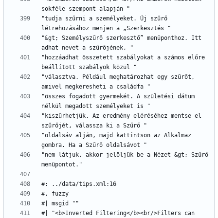
"tudja szűrni a személyeket. Új szűrő 
"&gt; Személyszűrő szerkesztő” menüponthoz. Itt 
"hozzáadhat összetett szabályokat a számos előre 
"választva. Például meghatározhat egy szűrőt, 
"összes fogadott gyermekét. A születési dátum 
"kiszűrhetjük. Az eredmény eléréséhez mentse el 
"oldalsáv alján, majd kattintson az Alkalmaz 
"nem látjuk, akkor jelöljük be a Nézet &gt; Szűrő 
#| "<b>Inverted Filtering</b><br/>Filters can 