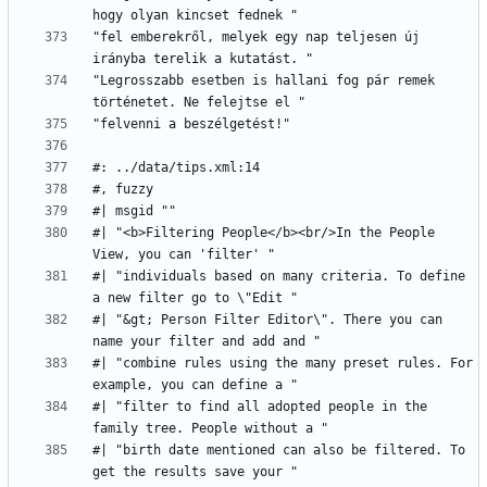
"fel emberekről, melyek egy nap teljesen új 
"Legrosszabb esetben is hallani fog pár remek 
#| "<b>Filtering People</b><br/>In the People 
#| "individuals based on many criteria. To define 
#| "&gt; Person Filter Editor\". There you can 
#| "combine rules using the many preset rules. For 
#| "filter to find all adopted people in the 
#| "birth date mentioned can also be filtered. To 