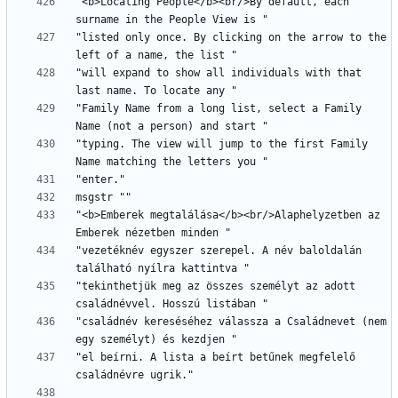
"<b>Locating People</b><br/>By default, each 
"listed only once. By clicking on the arrow to the 
"will expand to show all individuals with that 
"Family Name from a long list, select a Family 
"typing. The view will jump to the first Family 
"<b>Emberek megtalálása</b><br/>Alaphelyzetben az 
"vezetéknév egyszer szerepel. A név baloldalán 
"tekinthetjük meg az összes személyt az adott 
"családnév kereséséhez válassza a Családnevet (nem 
"el beírni. A lista a beírt betűnek megfelelő 