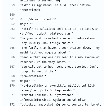
"akkor is így marad, ha a születési dátumok 
"<b>Talk to Relatives Before It Is Too Late</b>
"be your most important source of information. 
"the family that haven't been written down. They 
"people that may one day lead to a new avenue of 
"you will get to hear some great stories. Don't 
"<b>Beszéljünk a rokonokkal, mielőtt túl késő 
"rokonai lehetnek a legfontosabb 
"dolgokat, amelyeket még senki sem írt le. Lehet, 