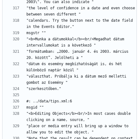
"the level of confidence in a date and even choose 
"calendars. Try the button next to the date field 
"<b>Munka a dátumokkal</b><br/>Megadhat dátum 
"formátumban: „2000. január 4. és 2003. március 
"dátum és esemény megbízhatóságát is, és hét 
"választhat. Próbálja ki a dátum mező melletti 
"<b>Editing Objects</b><br/>In most cases double 
"place or media entry will bring up a window to 
"Note that the result can be dependent on context. 