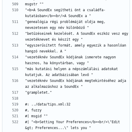
"<b>A SoundEx segítheti önt a családfa-
"genealógia régi problémáját oldja meg, 
"betűzéseinek kezelését. A SoundEx eszköz vesz egy 
"egyszerűsített formát, amely egyezik a hasonlóan 
"vezetéknév SoundEx kódjának ismerete nagyon 
"más kutatási helyen a népszámlálási adatokat 
"vezetéknév SoundEx kódjának megtekintéséhez adja 
#| "<b>Setting Your Preferences</b><br/>\"Edit 