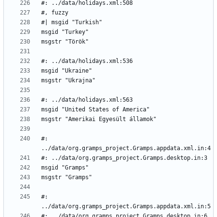
#: 
#: 