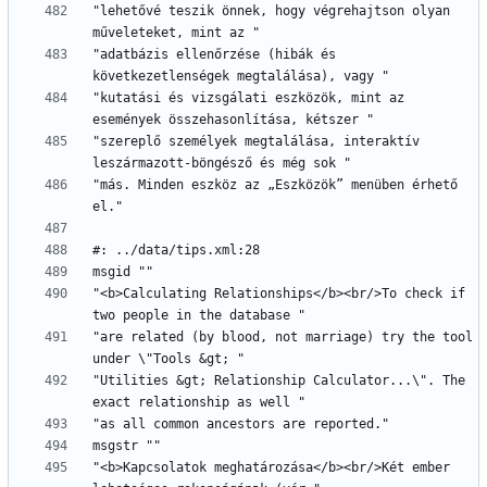
"lehetővé teszik önnek, hogy végrehajtson olyan 
"adatbázis ellenőrzése (hibák és 
"kutatási és vizsgálati eszközök, mint az 
"szereplő személyek megtalálása, interaktív 
"más. Minden eszköz az „Eszközök” menüben érhető 
"<b>Calculating Relationships</b><br/>To check if 
"are related (by blood, not marriage) try the tool 
"Utilities &gt; Relationship Calculator...\". The 
"<b>Kapcsolatok meghatározása</b><br/>Két ember 