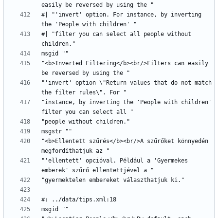
#| "'invert' option. For instance, by inverting 
#| "filter you can select all people without 
"<b>Inverted Filtering</b><br/>Filters can easily 
"'invert' option \"Return values that do not match 
"instance, by inverting the 'People with children' 
"<b>Ellentett szűrés</b><br/>A szűrőket könnyedén 
"'ellentett' opcióval. Például a 'Gyermekes 