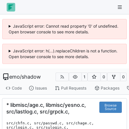
JavaScript error: Cannot read property '0' of undefined.
Open browser console to see more details.
JavaScript error: h(...).replaceChildren is not a function.
Open browser console to see more details.
emo
/
shadow
1
0
0
Code
Issues
Pull Requests
Packages
* libmisc/age.c, libmisc/yesno.c,
Browse
Source
src/lastlog.c, src/grpck.c,
src/chfn.c, src/passwd.c, src/chage.c, 
src/login.c, src/sulogin.c,
