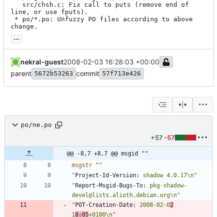
   src/chsh.c: Fix call to puts (remove end of 
line, or use fputs).

 * po/*.po: Unfuzzy PO files according to above 
change.
...
nekral-guest
2008-02-03 16:28:03 +00:00
parent
commit
5672b53263
57f713e426
po/ne.po
+57
-57
@@ -8,7 +8,7 @@ msgid ""
msgstr
""
"
Project-Id-Version:
 shadow 4.0.17\n"
"
Report-Msgid-Bugs-To:
 pkg-shadow-
devel@lists.alioth.debian.org\n"
"
POT-Creation-Date:
 2008-02-0
2
1
8:05
+0100\n"