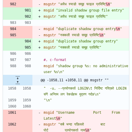
msgstr
"अवैध स्याडो समूह फाइल प्रविष्टि
\n
"
msgid
"invalid shadow group file entry"
msgstr
"अवैध स्याडो समूह फाइल प्रविष्टि"
msgid
"duplicate shadow group entry
\n
"
msgstr
"नक्कली स्याडो समूह प्रविष्टि
\n
"
msgid
"duplicate shadow group entry"
msgstr
"नक्कली स्याडो समूह प्रविष्टि"
#, c-format
msgid
"shadow group %s: no administrative 
user %s\n"
@@ -1058,11 +1058,11 @@ msgstr ""
"  -u, --प्रयोगकर्ता LOGIN\t निर्दिष्ट गरिएको LOGIN 
संगै अन्तिम लग रेकर्डहरू मुद्रण गर्दछ\n"
"\n"
msgid
"Username         Port     From             
Latest
\n
"
msgstr
"सबै भन्दा पछिल्लो        बाट                
पोर्ट        प्रयोगकर्ता नाम
\n
"