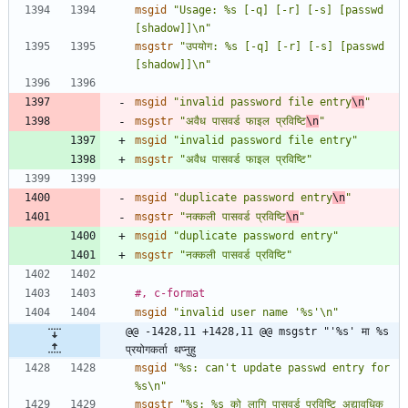
msgid
"Usage: %s [-q] [-r] [-s] [passwd 
[shadow]]\n"
msgstr
"उपयोग: %s [-q] [-r] [-s] [passwd 
[shadow]]\n"
msgid
"invalid password file entry
\n
"
msgstr
"अवैध पासवर्ड फाइल प्रविष्टि
\n
"
msgid
"invalid password file entry"
msgstr
"अवैध पासवर्ड फाइल प्रविष्टि"
msgid
"duplicate password entry
\n
"
msgstr
"नक्कली पासवर्ड प्रविष्टि
\n
"
msgid
"duplicate password entry"
msgstr
"नक्कली पासवर्ड प्रविष्टि"
#, c-format
msgid
"invalid user name '%s'\n"
@@ -1428,11 +1428,11 @@ msgstr "'%s' मा %s 
प्रयोगकर्ता थप्नुहु
msgid
"%s: can't update passwd entry for 
%s\n"
msgstr
"%s: %s को लागि पासवर्ड प्रविष्टि अद्यावधिक 