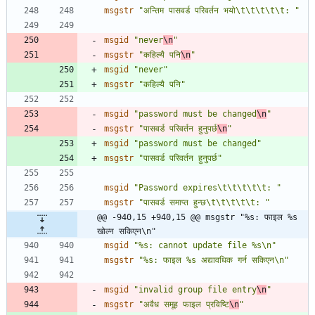
msgstr
"अन्तिम पासवर्ड परिवर्तन भयो\t\t\t\t\t: "
msgid
"never
\n
"
msgstr
"कहिल्यै पनि
\n
"
msgid
"never"
msgstr
"कहिल्यै पनि"
msgid
"password must be changed
\n
"
msgstr
"पासवर्ड परिवर्तन हुनुपर्छ
\n
"
msgid
"password must be changed"
msgstr
"पासवर्ड परिवर्तन हुनुपर्छ"
msgid
"Password expires\t\t\t\t\t: "
msgstr
"पासवर्ड समाप्त हुन्छ\t\t\t\t\t: "
@@ -940,15 +940,15 @@ msgstr "%s: फाइल %s 
खोल्न सकिएन\n"
msgid
"%s: cannot update file %s\n"
msgstr
"%s: फाइल %s अद्यावधिक गर्न सकिएन\n"
msgid
"invalid group file entry
\n
"
msgstr
"अवैध समूह फाइल प्रविष्टि
\n
"