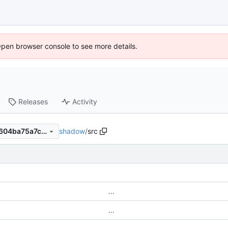
Open browser console to see more details.
Releases
Activity
shadow
/
src
0d93a369308dea0297965c604ba75a7ce76c48ed
…
…