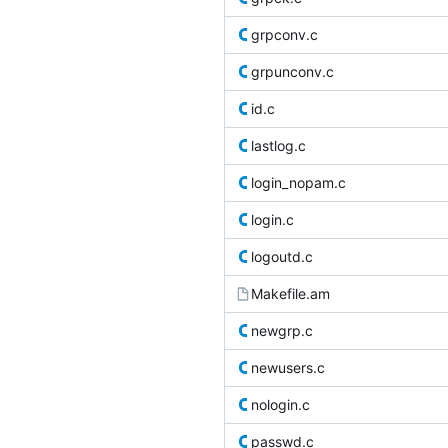
grpconv.c
grpunconv.c
id.c
lastlog.c
login_nopam.c
login.c
logoutd.c
Makefile.am
newgrp.c
newusers.c
nologin.c
passwd.c