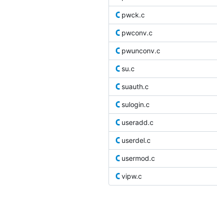
pwck.c
pwconv.c
pwunconv.c
su.c
suauth.c
sulogin.c
useradd.c
userdel.c
usermod.c
vipw.c