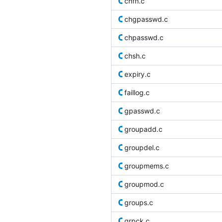
chfn.c
chgpasswd.c
chpasswd.c
chsh.c
expiry.c
faillog.c
gpasswd.c
groupadd.c
groupdel.c
groupmems.c
groupmod.c
groups.c
grpck.c