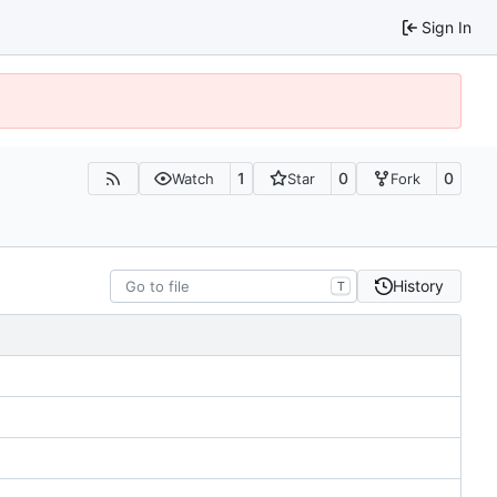
Sign In
1
0
0
Watch
Star
Fork
History
T