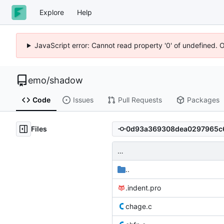
Explore
Help
JavaScript error: Cannot read property '0' of undefined. 
emo
/
shadow
Code
Issues
Pull Requests
Packages
Files
…
..
.indent.pro
chage.c