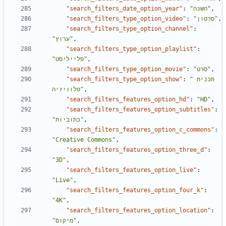
"search_filters_date_option_year"
:
"השנה"
,
"search_filters_type_option_video"
:
"סרטון"
,
"search_filters_type_option_channel"
:
"ערוץ"
,
"search_filters_type_option_playlist"
:
"פלייליסט"
,
"search_filters_type_option_movie"
:
"סרט"
,
"search_filters_type_option_show"
:
"תכנית 
טלוויזיה"
,
"search_filters_features_option_hd"
:
"HD"
,
"search_filters_features_option_subtitles"
:
"כתוביות"
,
"search_filters_features_option_c_commons"
:
"Creative Commons"
,
"search_filters_features_option_three_d"
:
"3D"
,
"search_filters_features_option_live"
:
"Live"
,
"search_filters_features_option_four_k"
:
"4K"
,
"search_filters_features_option_location"
:
"מיקום"
,