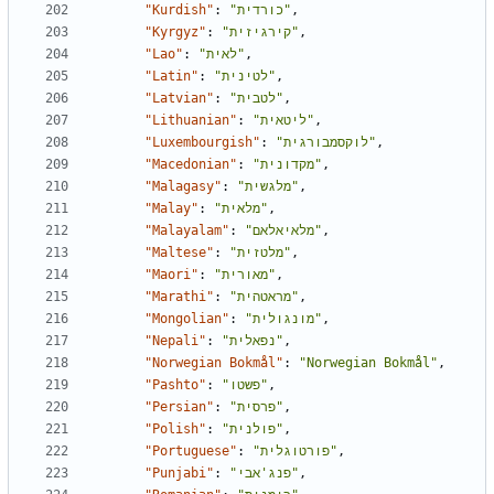
"Kurdish"
:
"כורדית"
,
"Kyrgyz"
:
"קירגיזית"
,
"Lao"
:
"לאית"
,
"Latin"
:
"לטינית"
,
"Latvian"
:
"לטבית"
,
"Lithuanian"
:
"ליטאית"
,
"Luxembourgish"
:
"לוקסמבורגית"
,
"Macedonian"
:
"מקדונית"
,
"Malagasy"
:
"מלגשית"
,
"Malay"
:
"מלאית"
,
"Malayalam"
:
"מלאיאלאם"
,
"Maltese"
:
"מלטזית"
,
"Maori"
:
"מאורית"
,
"Marathi"
:
"מראטהית"
,
"Mongolian"
:
"מונגולית"
,
"Nepali"
:
"נפאלית"
,
"Norwegian Bokmål"
:
"Norwegian Bokmål"
,
"Pashto"
:
"פשטו"
,
"Persian"
:
"פרסית"
,
"Polish"
:
"פולנית"
,
"Portuguese"
:
"פורטוגלית"
,
"Punjabi"
:
"פנג'אבי"
,