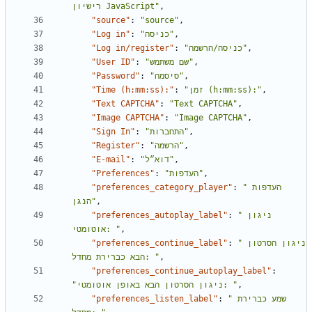
רישיון JavaScript"
,
"source"
:
"source"
,
"Log in"
:
"כניסה"
,
"Log in/register"
:
"כניסה/הרשמה"
,
"User ID"
:
"שם משתמש"
,
"Password"
:
"סיסמה"
,
"Time (h:mm:ss):"
:
"זמן (h:mm:ss):"
,
"Text CAPTCHA"
:
"Text CAPTCHA"
,
"Image CAPTCHA"
:
"Image CAPTCHA"
,
"Sign In"
:
"התחברות"
,
"Register"
:
"הרשמה"
,
"E-mail"
:
"דוא״ל"
,
"Preferences"
:
"העדפות"
,
"preferences_category_player"
:
"העדפות 
הנגן"
,
"preferences_autoplay_label"
:
"ניגון 
אוטומטי: "
,
"preferences_continue_label"
:
"ניגון הסרטון 
הבא כברירת מחדל: "
,
"preferences_continue_autoplay_label"
:
"ניגון הסרטון הבא באופן אוטומטי: "
,
"preferences_listen_label"
:
"שמע כברירת 