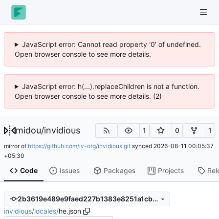
JavaScript error: Cannot read property '0' of undefined.
Open browser console to see more details.
JavaScript error: h(...).replaceChildren is not a function.
Open browser console to see more details. (2)
midou
/
invidious
1
0
1
mirror of
https://github.com/iv-org/invidious.git
synced
2026-08-11 00:05:37
+05:30
Code
Issues
Packages
Projects
Rel
2b3619e489e9faed227b1383e8251a1cb532a5ca
invidious
/
locales
/
he.json