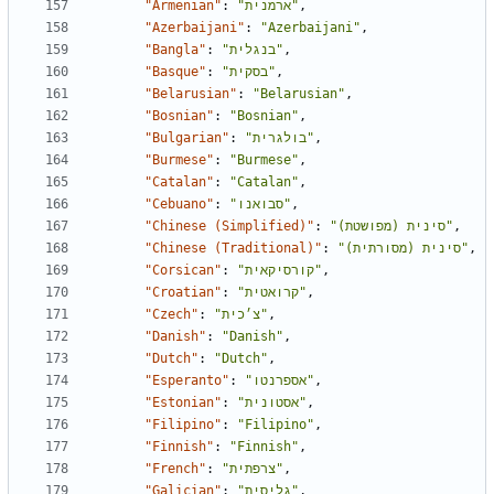
"Armenian"
:
"ארמנית"
,
"Azerbaijani"
:
"Azerbaijani"
,
"Bangla"
:
"בנגלית"
,
"Basque"
:
"בסקית"
,
"Belarusian"
:
"Belarusian"
,
"Bosnian"
:
"Bosnian"
,
"Bulgarian"
:
"בולגרית"
,
"Burmese"
:
"Burmese"
,
"Catalan"
:
"Catalan"
,
"Cebuano"
:
"סבואנו"
,
"Chinese (Simplified)"
:
"סינית (מפושטת)"
,
"Chinese (Traditional)"
:
"סינית (מסורתית)"
,
"Corsican"
:
"קורסיקאית"
,
"Croatian"
:
"קרואטית"
,
"Czech"
:
"צ׳כית"
,
"Danish"
:
"Danish"
,
"Dutch"
:
"Dutch"
,
"Esperanto"
:
"אספרנטו"
,
"Estonian"
:
"אסטונית"
,
"Filipino"
:
"Filipino"
,
"Finnish"
:
"Finnish"
,
"French"
:
"צרפתית"
,
"Galician"
:
"גליסית"
,