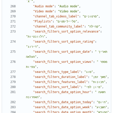
`x`"
,
"Audio mode"
:
"Audio mode"
,
"Video mode"
:
"Video mode"
,
"channel_tab_videos_label"
:
"סרטונים"
,
"Playlists"
:
"פלייליסטים"
,
"channel_tab_community_label"
:
"קהילה"
,
"search_filters_sort_option_relevance"
:
"רלוונטיות"
,
"search_filters_sort_option_rating"
:
"דירוג"
,
"search_filters_sort_option_date"
:
"תאריך 
העלאה"
,
"search_filters_sort_option_views"
:
"מספר 
צפיות"
,
"search_filters_type_label"
:
"סוג"
,
"search_filters_duration_label"
:
"משך זמן"
,
"search_filters_features_label"
:
"תכונות"
,
"search_filters_sort_label"
:
"מיון לפי"
,
"search_filters_date_option_hour"
:
"השעה 
האחרונה"
,
"search_filters_date_option_today"
:
"היום"
,
"search_filters_date_option_week"
:
"השבוע"
,
"search_filters_date_option_month"
:
"החודש"
,