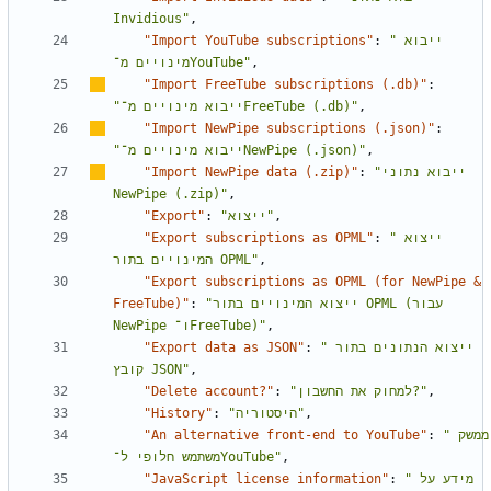
Invidious"
,
"Import YouTube subscriptions"
:
"ייבוא 
מינויים מ־YouTube"
,
"Import FreeTube subscriptions (.db)"
:
"ייבוא מינויים מ־FreeTube
 (.db)"
,
"Import NewPipe subscriptions (.json)"
:
"ייבוא מינויים מ־NewPipe
 (.json)"
,
"Import NewPipe data (.zip)"
:
"ייבוא נתוני 
NewPipe
 (.zip)"
,
"Export"
:
"ייצוא"
,
"Export subscriptions as OPML"
:
"ייצוא 
המינויים בתור OPML"
,
"Export subscriptions as OPML (for NewPipe & 
FreeTube)"
:
"ייצוא המינויים בתור OPML (עבור 
NewPipe ו־FreeTube)"
,
"Export data as JSON"
:
"ייצוא הנתונים בתור 
קובץ JSON"
,
"Delete account?"
:
"למחוק את החשבון?"
,
"History"
:
"היסטוריה"
,
"An alternative front-end to YouTube"
:
"ממשק 
משתמש חלופי ל־YouTube"
,
"JavaScript license information"
:
"מידע על 