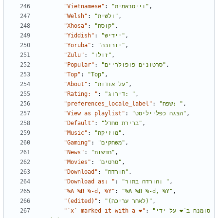
"Vietnamese"
:
"וייטנאמית"
,
"Welsh"
:
"ולשית"
,
"Xhosa"
:
"קוסה"
,
"Yiddish"
:
"יידיש"
,
"Yoruba"
:
"יורובה"
,
"Zulu"
:
"זולו"
,
"Popular"
:
"סרטונים פופולריים"
,
"Top"
:
"Top"
,
"About"
:
"על אודות"
,
"Rating: "
:
"דירוג: "
,
"preferences_locale_label"
:
"שפה: "
,
"View as playlist"
:
"הצגה כפלייליסט"
,
"Default"
:
"ברירת מחדל"
,
"Music"
:
"מוזיקה"
,
"Gaming"
:
"משחקים"
,
"News"
:
"חדשות"
,
"Movies"
:
"סרטים"
,
"Download"
:
"הורדה"
,
"Download as: "
:
"הורדה בתור: "
,
"%A %B %-d, %Y"
:
"%A %B %-d, %Y"
,
"(edited)"
:
"(לאחר עריכה)"
,
"`x` marked it with a ❤"
:
"סומנה ב־❤ על ידי 