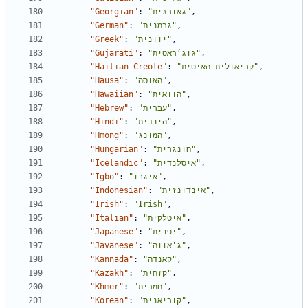
"Georgian"
:
"גאורגית"
,
"German"
:
"גרמנית"
,
"Greek"
:
"יוונית"
,
"Gujarati"
:
"גוג׳ראטית"
,
"Haitian Creole"
:
"קריאולית האיטית"
,
"Hausa"
:
"האוסה"
,
"Hawaiian"
:
"הוואית"
,
"Hebrew"
:
"עברית"
,
"Hindi"
:
"הינדית"
,
"Hmong"
:
"המונג"
,
"Hungarian"
:
"הונגרית"
,
"Icelandic"
:
"איסלנדית"
,
"Igbo"
:
"איגבו"
,
"Indonesian"
:
"אינדונזית"
,
"Irish"
:
"Irish"
,
"Italian"
:
"איטלקית"
,
"Japanese"
:
"יפנית"
,
"Javanese"
:
"ג'אווה"
,
"Kannada"
:
"קאנדה"
,
"Kazakh"
:
"קזחית"
,
"Khmer"
:
"חמרית"
,
"Korean"
:
"קוריאנית"
,