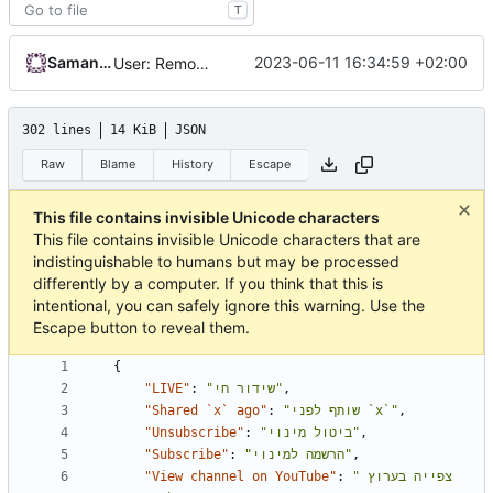
T
Samantaz Fox
2023-06-11 16:34:59 +02:00
User: Remove broken Google login (localized strings)
302 lines
14 KiB
JSON
Raw
Blame
History
Escape
This file contains invisible Unicode characters
This file contains invisible Unicode characters that are
indistinguishable to humans but may be processed
differently by a computer. If you think that this is
intentional, you can safely ignore this warning. Use the
Escape button to reveal them.
{
"LIVE"
:
"שידור חי"
,
"Shared `x` ago"
:
"שותף לפני `x`"
,
"Unsubscribe"
:
"ביטול מינוי"
,
"Subscribe"
:
"הרשמה למינוי"
,
"View channel on YouTube"
:
"צפייה בערוץ 