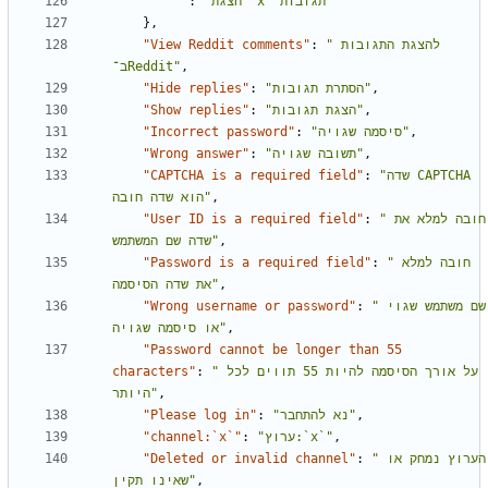
""
:
"הצגת `x` תגובות"
},
"View Reddit comments"
:
"להצגת התגובות 
ב־Reddit"
,
"Hide replies"
:
"הסתרת תגובות"
,
"Show replies"
:
"הצגת תגובות"
,
"Incorrect password"
:
"סיסמה שגויה"
,
"Wrong answer"
:
"תשובה שגויה"
,
"CAPTCHA is a required field"
:
"שדה CAPTCHA 
הוא שדה חובה"
,
"User ID is a required field"
:
"חובה למלא את 
שדה שם המשתמש"
,
"Password is a required field"
:
"חובה למלא 
את שדה הסיסמה"
,
"Wrong username or password"
:
"שם משתמש שגוי 
או סיסמה שגויה"
,
"Password cannot be longer than 55 
characters"
:
"על אורך הסיסמה להיות 55 תווים לכל 
היותר"
,
"Please log in"
:
"נא להתחבר"
,
"channel:`x`"
:
"ערוץ:`x`"
,
"Deleted or invalid channel"
:
"הערוץ נמחק או 
שאינו תקין"
,