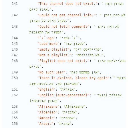
"This channel does not exist."
:
"הערוץ הזה 
אינו קיים."
,
"Could not get channel info."
:
"לא היה ניתן 
לקבל מידע על הערוץ."
,
"Could not fetch comments"
:
"לא היה ניתן 
למשוך את התגובות"
,
"`x` ago"
:
"לפני `x`"
,
"Load more"
:
"לטעון עוד"
,
"Empty playlist"
:
"פלייליסט ריק"
,
"Not a playlist."
:
"לא פלייליסט."
,
"Playlist does not exist."
:
"הפלייליסט אינו 
קיים."
,
"No such user"
:
"אין משתמש כזה"
,
"Token is expired, please try again"
:
"תוקף 
האסימון פג, נא לנסות שוב"
,
"English"
:
"אנגלית"
,
"English (auto-generated)"
:
"אנגלית (נוצר 
באופן אוטומטי)"
,
"Afrikaans"
:
"Afrikaans"
,
"Albanian"
:
"אלבנית"
,
"Amharic"
:
"אמהרית"
,
"Arabic"
:
"ערבית"
,