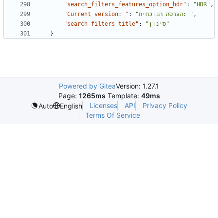
"search_filters_features_option_hdr"
:
"HDR"
,
"Current version: "
:
"הגרסה הנוכחית: "
,
"search_filters_title"
:
"סינון"
}
Powered by Gitea
Version: 1.27.1
Page:
1265ms
Template:
49ms
Licenses
API
Privacy Policy
Auto
English
Terms Of Service