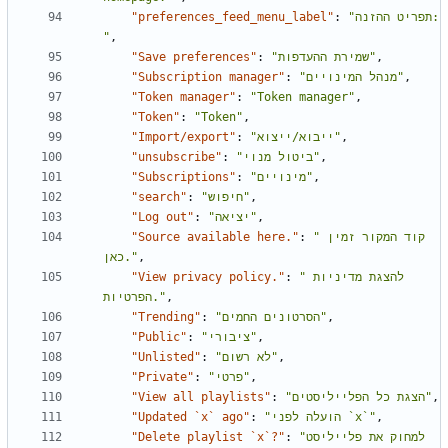
"preferences_feed_menu_label"
:
"תפריט ההזנה: 
"
,
"Save preferences"
:
"שמירת ההעדפות"
,
"Subscription manager"
:
"מנהל המינויים"
,
"Token manager"
:
"Token manager"
,
"Token"
:
"Token"
,
"Import/export"
:
"ייבוא/ייצוא"
,
"unsubscribe"
:
"ביטול מנוי"
,
"Subscriptions"
:
"מינויים"
,
"search"
:
"חיפוש"
,
"Log out"
:
"יציאה"
,
"Source available here."
:
"קוד המקור זמין 
כאן."
,
"View privacy policy."
:
"להצגת מדיניות 
הפרטיות."
,
"Trending"
:
"הסרטונים החמים"
,
"Public"
:
"ציבורי"
,
"Unlisted"
:
"לא רשום"
,
"Private"
:
"פרטי"
,
"View all playlists"
:
"הצגת כל הפלייליסטים"
,
"Updated `x` ago"
:
"הועלה לפני `x`"
,
"Delete playlist `x`?"
:
"למחוק את פלייליסט 