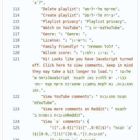
`x`?"
,
"Delete playlist"
:
"מחיקת פלייליסט"
,
"Create playlist"
:
"יצירת פלייליסט"
,
"Playlist privacy"
:
"Playlist privacy"
,
"Watch on YouTube"
:
"צפייה ב־YouTube"
,
"Genre: "
:
"Genre: "
,
"License: "
:
"רישיון: "
,
"Family friendly? "
:
"לכל המשפחה? "
,
"Wilson score: "
:
"ציון וילסון: "
,
"Hi! Looks like you have JavaScript turned 
off. Click here to view comments, keep in mind 
they may take a bit longer to load."
:
"שלום! 
נראה ש־JavaScript כבוי. יש ללחוץ כאן להצגת 
התגובות, נא לקחת בחשבון שהטעינה תיקח קצת יותר 
זמן."
,
"View YouTube comments"
:
"הצגת התגובות 
מ־YouTube"
,
"View more comments on Reddit"
:
"להצגת 
תגובות נוספות ב־Reddit"
,
"View `x` comments"
:
{
"([^.,0-9]|^)1([^.,0-9]|$)"
:
"הצגת `x` 
תגובות.([^.,0-9]|^)1([^.,0-9]|$)"
,