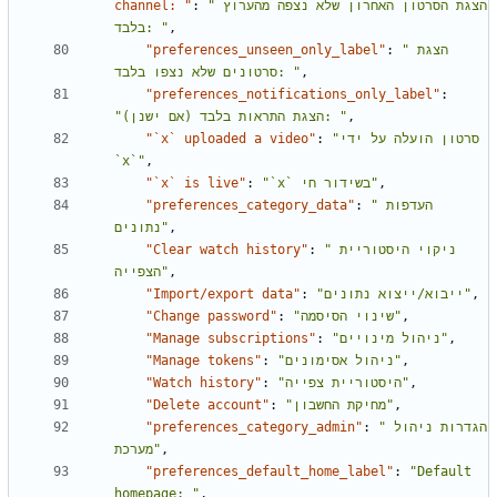
channel: "
:
"הצגת הסרטון האחרון שלא נצפה מהערוץ 
בלבד: "
,
"preferences_unseen_only_label"
:
"הצגת 
סרטונים שלא נצפו בלבד: "
,
"preferences_notifications_only_label"
:
"הצגת התראות בלבד (אם ישנן): "
,
"`x` uploaded a video"
:
"סרטון הועלה על ידי 
`x`"
,
"`x` is live"
:
"`x` בשידור חי"
,
"preferences_category_data"
:
"העדפות 
נתונים"
,
"Clear watch history"
:
"ניקוי היסטוריית 
הצפייה"
,
"Import/export data"
:
"ייבוא/ייצוא נתונים"
,
"Change password"
:
"שינוי הסיסמה"
,
"Manage subscriptions"
:
"ניהול מינויים"
,
"Manage tokens"
:
"ניהול אסימונים"
,
"Watch history"
:
"היסטוריית צפייה"
,
"Delete account"
:
"מחיקת החשבון"
,
"preferences_category_admin"
:
"הגדרות ניהול 
מערכת"
,
"preferences_default_home_label"
:
"Default 
homepage: "
,