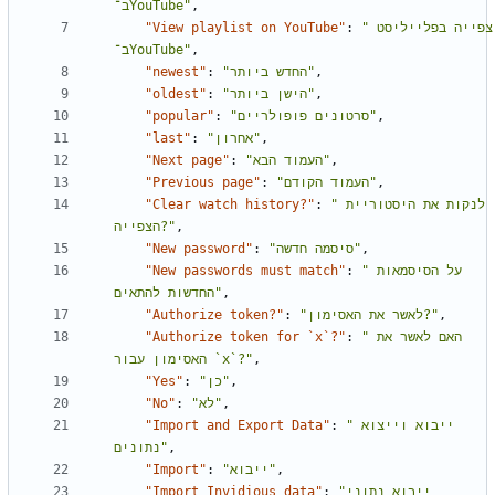
ב־YouTube"
,
"View playlist on YouTube"
:
"צפייה בפלייליסט 
ב־YouTube"
,
"newest"
:
"החדש ביותר"
,
"oldest"
:
"הישן ביותר"
,
"popular"
:
"סרטונים פופולריים"
,
"last"
:
"אחרון"
,
"Next page"
:
"העמוד הבא"
,
"Previous page"
:
"העמוד הקודם"
,
"Clear watch history?"
:
"לנקות את היסטוריית 
הצפייה?"
,
"New password"
:
"סיסמה חדשה"
,
"New passwords must match"
:
"על הסיסמאות 
החדשות להתאים"
,
"Authorize token?"
:
"לאשר את האסימון?"
,
"Authorize token for `x`?"
:
"האם לאשר את 
האסימון עבור `x`?"
,
"Yes"
:
"כן"
,
"No"
:
"לא"
,
"Import and Export Data"
:
"ייבוא וייצוא 
נתונים"
,
"Import"
:
"ייבוא"
,
"Import Invidious data"
:
"ייבוא נתוני 