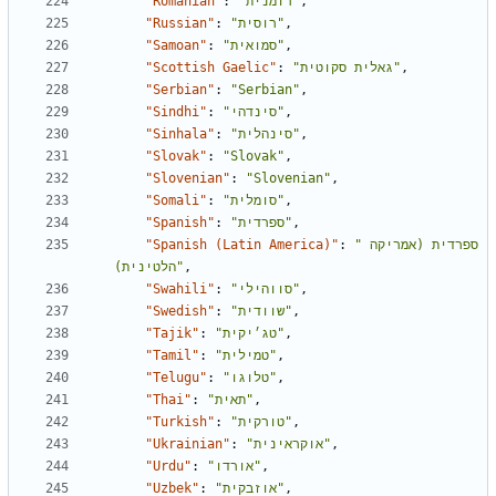
"Romanian"
:
"רומנית"
,
"Russian"
:
"רוסית"
,
"Samoan"
:
"סמואית"
,
"Scottish Gaelic"
:
"גאלית סקוטית"
,
"Serbian"
:
"Serbian"
,
"Sindhi"
:
"סינדהי"
,
"Sinhala"
:
"סינהלית"
,
"Slovak"
:
"Slovak"
,
"Slovenian"
:
"Slovenian"
,
"Somali"
:
"סומלית"
,
"Spanish"
:
"ספרדית"
,
"Spanish (Latin America)"
:
"ספרדית (אמריקה 
הלטינית)"
,
"Swahili"
:
"סווהילי"
,
"Swedish"
:
"שוודית"
,
"Tajik"
:
"טג׳יקית"
,
"Tamil"
:
"טמילית"
,
"Telugu"
:
"טלוגו"
,
"Thai"
:
"תאית"
,
"Turkish"
:
"טורקית"
,
"Ukrainian"
:
"אוקראינית"
,
"Urdu"
:
"אורדו"
,
"Uzbek"
:
"אוזבקית"
,