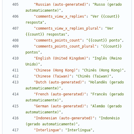
"Russian (auto-generated)"
:
"Russo (gerado 
automaticamente)"
,
"comments_view_x_replies"
:
"Ver {{count}} 
resposta"
,
"comments_view_x_replies_plural"
:
"Ver 
{{count}} respostas"
,
"comments_points_count"
:
"{{count}} ponto"
,
"comments_points_count_plural"
:
"{{count}} 
pontos"
,
"English (United Kingdom)"
:
"Inglês (Reino 
Unido)"
,
"Chinese (Hong Kong)"
:
"Chinês (Hong Kong)"
,
"Chinese (Taiwan)"
:
"Chinês (Taiwan)"
,
"Dutch (auto-generated)"
:
"Holandês (gerado 
automaticamente)"
,
"French (auto-generated)"
:
"Francês (gerado 
automaticamente)"
,
"German (auto-generated)"
:
"Alemão (gerado 
automaticamente)"
,
"Indonesian (auto-generated)"
:
"Indonésio 
(gerado automaticamente)"
,
"Interlingue"
:
"Interlíngua"
,