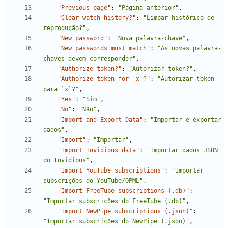
"Previous page"
:
"Página anterior"
,
"Clear watch history?"
:
"Limpar histórico de 
reprodução?"
,
"New password"
:
"Nova palavra-chave"
,
"New passwords must match"
:
"As novas palavra-
chaves devem corresponder"
,
"Authorize token?"
:
"Autorizar token?"
,
"Authorize token for `x`?"
:
"Autorizar token 
para `x`?"
,
"Yes"
:
"Sim"
,
"No"
:
"Não"
,
"Import and Export Data"
:
"Importar e exportar 
dados"
,
"Import"
:
"Importar"
,
"Import Invidious data"
:
"Importar dados JSON 
do Invidious"
,
"Import YouTube subscriptions"
:
"Importar 
subscrições do YouTube/OPML"
,
"Import FreeTube subscriptions (.db)"
:
"Importar subscrições do FreeTube (.db)"
,
"Import NewPipe subscriptions (.json)"
:
"Importar subscrições do NewPipe (.json)"
,