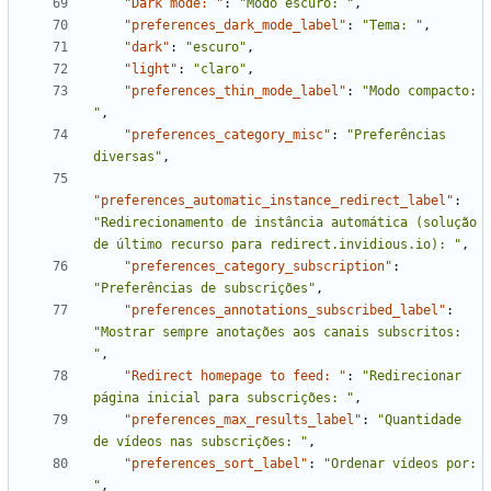
"Dark mode: "
:
"Modo escuro: "
,
"preferences_dark_mode_label"
:
"Tema: "
,
"dark"
:
"escuro"
,
"light"
:
"claro"
,
"preferences_thin_mode_label"
:
"Modo compacto: 
"
,
"preferences_category_misc"
:
"Preferências 
diversas"
,
"preferences_automatic_instance_redirect_label"
:
"Redirecionamento de instância automática (solução 
de último recurso para redirect.invidious.io): "
,
"preferences_category_subscription"
:
"Preferências de subscrições"
,
"preferences_annotations_subscribed_label"
:
"Mostrar sempre anotações aos canais subscritos: 
"
,
"Redirect homepage to feed: "
:
"Redirecionar 
página inicial para subscrições: "
,
"preferences_max_results_label"
:
"Quantidade 
de vídeos nas subscrições: "
,
"preferences_sort_label"
:
"Ordenar vídeos por: 
"
,