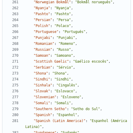
"Norwegian Bokmål"
:
"Bokmål norueguês"
,
"Nyanja"
:
"Nyanja"
,
"Pashto"
:
"Pashto"
,
"Persian"
:
"Persa"
,
"Polish"
:
"Polaco"
,
"Portuguese"
:
"Português"
,
"Punjabi"
:
"Punjabi"
,
"Romanian"
:
"Romeno"
,
"Russian"
:
"Russo"
,
"Samoan"
:
"Samoano"
,
"Scottish Gaelic"
:
"Gaélico escocês"
,
"Serbian"
:
"Sérvio"
,
"Shona"
:
"Shona"
,
"Sindhi"
:
"Sindhi"
,
"Sinhala"
:
"Cingalês"
,
"Slovak"
:
"Eslovaco"
,
"Slovenian"
:
"Esloveno"
,
"Somali"
:
"Somali"
,
"Southern Sotho"
:
"Sotho do Sul"
,
"Spanish"
:
"Espanhol"
,
"Spanish (Latin America)"
:
"Espanhol (América 
Latina)"
,
"Sundanese"
:
"Sudanês"
,