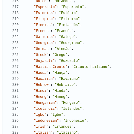
"Dutch"
:
"Holandês"
,
"Esperanto"
:
"Esperanto"
,
"Estonian"
:
"Estónio"
,
"Filipino"
:
"Filipino"
,
"Finnish"
:
"Finlandês"
,
"French"
:
"Francês"
,
"Galician"
:
"Galego"
,
"Georgian"
:
"Georgiano"
,
"German"
:
"Alemão"
,
"Greek"
:
"Grego"
,
"Gujarati"
:
"Guzerate"
,
"Haitian Creole"
:
"Crioulo haitiano"
,
"Hausa"
:
"Hauçá"
,
"Hawaiian"
:
"Havaiano"
,
"Hebrew"
:
"Hebraico"
,
"Hindi"
:
"Hindi"
,
"Hmong"
:
"Hmong"
,
"Hungarian"
:
"Húngaro"
,
"Icelandic"
:
"Islandês"
,
"Igbo"
:
"Igbo"
,
"Indonesian"
:
"Indonésio"
,
"Irish"
:
"Irlandês"
,
"Italian"
:
"Italiano"
,