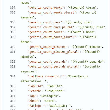
meses"
,
"generic_count_weeks"
:
"{{count}} seman"
,
"generic_count_weeks_plural"
:
"{{count}} 
semanas"
,
"generic_count_days"
:
"{{count}} dia"
,
"generic_count_days_plural"
:
"{{count}} dias"
,
"generic_count_hours"
:
"{{count}} hora"
,
"generic_count_hours_plural"
:
"{{count}} 
horas"
,
"generic_count_minutes"
:
"{{count}} minuto"
,
"generic_count_minutes_plural"
:
"{{count}} 
minutos"
,
"generic_count_seconds"
:
"{{count}} segundo"
,
"generic_count_seconds_plural"
:
"{{count}} 
segundos"
,
"Fallback comments: "
:
"Comentários 
alternativos: "
,
"Popular"
:
"Popular"
,
"Search"
:
"Pesquisar"
,
"Top"
:
"Destaques"
,
"About"
:
"Sobre"
,
"Rating: "
:
"Avaliação: "
,