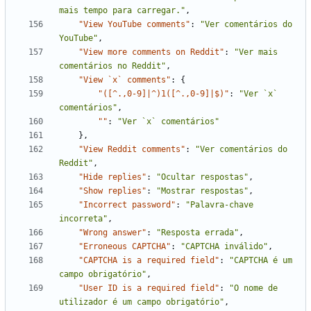
mais tempo para carregar."
,
"View YouTube comments"
:
"Ver comentários do 
YouTube"
,
"View more comments on Reddit"
:
"Ver mais 
comentários no Reddit"
,
"View `x` comments"
:
{
"([^.,0-9]|^)1([^.,0-9]|$)"
:
"Ver `x` 
comentários"
,
""
:
"Ver `x` comentários"
},
"View Reddit comments"
:
"Ver comentários do 
Reddit"
,
"Hide replies"
:
"Ocultar respostas"
,
"Show replies"
:
"Mostrar respostas"
,
"Incorrect password"
:
"Palavra-chave 
incorreta"
,
"Wrong answer"
:
"Resposta errada"
,
"Erroneous CAPTCHA"
:
"CAPTCHA inválido"
,
"CAPTCHA is a required field"
:
"CAPTCHA é um 
campo obrigatório"
,
"User ID is a required field"
:
"O nome de 
utilizador é um campo obrigatório"
,