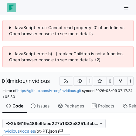
JavaScript error: Cannot read property '0' of undefined.
Open browser console to see more details.
JavaScript error: h(...).replaceChildren is not a function.
Open browser console to see more details. (2)
midou
/
invidious
1
0
1
mirror of
https://github.com/iv-org/invidious.git
synced
2026-08-09 07:17:24
+05:30
Code
Issues
Packages
Projects
Rel
2b3619e489e9faed227b1383e8251a1cb532a5ca
invidious
/
locales
/
pt-PT.json