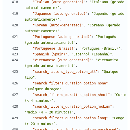
"Italian (auto-generated)"
:
"Italiano (gerado 
automaticamente)"
,
"Japanese (auto-generated)"
:
"Japonês (gerado 
automaticamente)"
,
"Korean (auto-generated)"
:
"Coreano (gerado 
automaticamente)"
,
"Portuguese (auto-generated)"
:
"Português 
(gerado automaticamente)"
,
"Portuguese (Brazil)"
:
"Português (Brasil)"
,
"Spanish (Spain)"
:
"Espanhol (Espanha)"
,
"Vietnamese (auto-generated)"
:
"Vietnamita 
(gerado automaticamente)"
,
"search_filters_type_option_all"
:
"Qualquer 
tipo"
,
"search_filters_duration_option_none"
:
"Qualquer duração"
,
"search_filters_duration_option_short"
:
"Curto 
(< 4 minutos)"
,
"search_filters_duration_option_medium"
:
"Médio (4 - 20 minutos)"
,
"search_filters_duration_option_long"
:
"Longo 
(> 20 minutos)"
,
"search_filters_features_option_purchased"
: