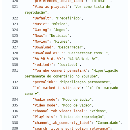
"preferences_locale_label"
:
"Idioma: "
,
"View as playlist"
:
"Ver como lista de 
reprodução"
,
"Default"
:
"Predefinido"
,
"Music"
:
"Música"
,
"Gaming"
:
"Jogos"
,
"News"
:
"Notícias"
,
"Movies"
:
"Filmes"
,
"Download"
:
"Descarregar"
,
"Download as: "
:
"Descarregar como: "
,
"%A %B %-d, %Y"
:
"%A %B %-d, %Y"
,
"(edited)"
:
"(editado)"
,
"YouTube comment permalink"
:
"Hiperligação 
permanente do comentário no YouTube"
,
"permalink"
:
"hiperligação permanente"
,
"`x` marked it with a ❤"
:
"`x` foi marcado 
como ❤"
,
"Audio mode"
:
"Modo de áudio"
,
"Video mode"
:
"Modo de vídeo"
,
"channel_tab_videos_label"
:
"Vídeos"
,
"Playlists"
:
"Listas de reprodução"
,
"channel_tab_community_label"
:
"Comunidade"
,
"search_filters_sort_option_relevance"
: