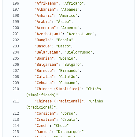
"Afrikaans"
:
"Africano"
,
"Albanian"
:
"Albanês"
,
"Amharic"
:
"Amárico"
,
"Arabic"
:
"Árabe"
,
"Armenian"
:
"Arménio"
,
"Azerbaijani"
:
"Azerbaijano"
,
"Bangla"
:
"Bangla"
,
"Basque"
:
"Basco"
,
"Belarusian"
:
"Bielorrusso"
,
"Bosnian"
:
"Bósnio"
,
"Bulgarian"
:
"Búlgaro"
,
"Burmese"
:
"Birmanês"
,
"Catalan"
:
"Catalão"
,
"Cebuano"
:
"Cebuano"
,
"Chinese (Simplified)"
:
"Chinês 
(simplificado)"
,
"Chinese (Traditional)"
:
"Chinês 
(tradicional)"
,
"Corsican"
:
"Corso"
,
"Croatian"
:
"Croata"
,
"Czech"
:
"Checo"
,
"Danish"
:
"Dinamarquês"
,