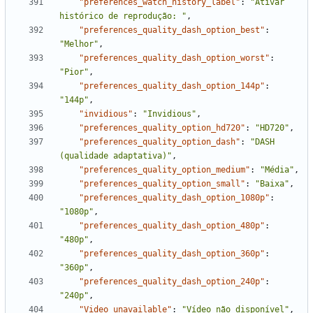
"preferences_watch_history_label"
:
"Ativar 
histórico de reprodução: "
,
"preferences_quality_dash_option_best"
:
"Melhor"
,
"preferences_quality_dash_option_worst"
:
"Pior"
,
"preferences_quality_dash_option_144p"
:
"144p"
,
"invidious"
:
"Invidious"
,
"preferences_quality_option_hd720"
:
"HD720"
,
"preferences_quality_option_dash"
:
"DASH 
(qualidade adaptativa)"
,
"preferences_quality_option_medium"
:
"Média"
,
"preferences_quality_option_small"
:
"Baixa"
,
"preferences_quality_dash_option_1080p"
:
"1080p"
,
"preferences_quality_dash_option_480p"
:
"480p"
,
"preferences_quality_dash_option_360p"
:
"360p"
,
"preferences_quality_dash_option_240p"
:
"240p"
,
"Video unavailable"
:
"Vídeo não disponível"
,