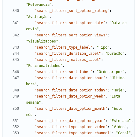
"Relevância"
,
"search_filters_sort_option_rating"
:
"Avaliação"
,
"search_filters_sort_option_date"
:
"Data de 
envio"
,
"search_filters_sort_option_views"
:
"Visualizações"
,
"search_filters_type_label"
:
"Tipo"
,
"search_filters_duration_label"
:
"Duração"
,
"search_filters_features_label"
:
"Funcionalidades"
,
"search_filters_sort_label"
:
"Ordenar por"
,
"search_filters_date_option_hour"
:
"Última 
hora"
,
"search_filters_date_option_today"
:
"Hoje"
,
"search_filters_date_option_week"
:
"Esta 
semana"
,
"search_filters_date_option_month"
:
"Este 
mês"
,
"search_filters_date_option_year"
:
"Este ano"
,
"search_filters_type_option_video"
:
"Vídeo"
,
"search_filters_type_option_channel"
:
"Canal"
,