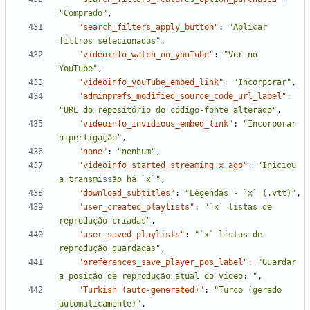
"Comprado"
,
"search_filters_apply_button"
:
"Aplicar 
filtros selecionados"
,
"videoinfo_watch_on_youTube"
:
"Ver no 
YouTube"
,
"videoinfo_youTube_embed_link"
:
"Incorporar"
,
"adminprefs_modified_source_code_url_label"
:
"URL do repositório do código-fonte alterado"
,
"videoinfo_invidious_embed_link"
:
"Incorporar 
hiperligação"
,
"none"
:
"nenhum"
,
"videoinfo_started_streaming_x_ago"
:
"Iniciou 
a transmissão há `x`"
,
"download_subtitles"
:
"Legendas - `x` (.vtt)"
,
"user_created_playlists"
:
"`x` listas de 
reprodução criadas"
,
"user_saved_playlists"
:
"`x` listas de 
reprodução guardadas"
,
"preferences_save_player_pos_label"
:
"Guardar 
a posição de reprodução atual do vídeo: "
,
"Turkish (auto-generated)"
:
"Turco (gerado 
automaticamente)"
,