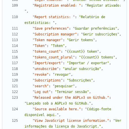
"Registration enabled: "
:
"Registar ativado: 
"
,
"Report statistics: "
:
"Relatório de 
estatísticas: "
,
"Save preferences"
:
"Guardar preferências"
,
"Subscription manager"
:
"Gerir subscrições"
,
"Token manager"
:
"Gerir tokens"
,
"Token"
:
"Token"
,
"tokens_count"
:
"{{count}} token"
,
"tokens_count_plural"
:
"{{count}} tokens"
,
"Import/export"
:
"Importar / exportar"
,
"unsubscribe"
:
"anular subscrição"
,
"revoke"
:
"revogar"
,
"Subscriptions"
:
"Subscrições"
,
"search"
:
"pesquisar"
,
"Log out"
:
"Terminar sessão"
,
"Released under the AGPLv3 on Github."
:
"Lançado sob a AGPLv3 no GitHub."
,
"Source available here."
:
"Código-fonte 
disponível aqui."
,
"View JavaScript license information."
:
"Ver 
informações da licença do JavaScript."
,