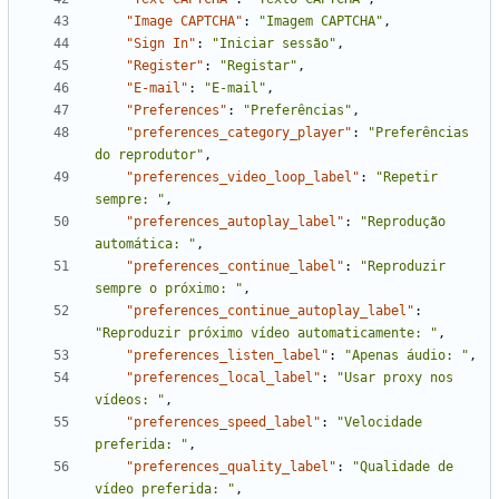
"Image CAPTCHA"
:
"Imagem CAPTCHA"
,
"Sign In"
:
"Iniciar sessão"
,
"Register"
:
"Registar"
,
"E-mail"
:
"E-mail"
,
"Preferences"
:
"Preferências"
,
"preferences_category_player"
:
"Preferências 
do reprodutor"
,
"preferences_video_loop_label"
:
"Repetir 
sempre: "
,
"preferences_autoplay_label"
:
"Reprodução 
automática: "
,
"preferences_continue_label"
:
"Reproduzir 
sempre o próximo: "
,
"preferences_continue_autoplay_label"
:
"Reproduzir próximo vídeo automaticamente: "
,
"preferences_listen_label"
:
"Apenas áudio: "
,
"preferences_local_label"
:
"Usar proxy nos 
vídeos: "
,
"preferences_speed_label"
:
"Velocidade 
preferida: "
,
"preferences_quality_label"
:
"Qualidade de 
vídeo preferida: "
,