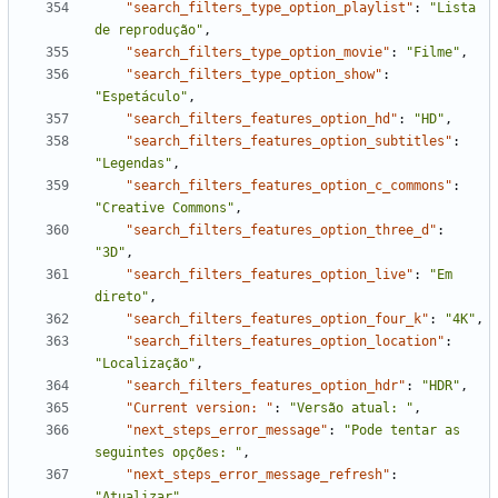
"search_filters_type_option_playlist"
:
"Lista 
de reprodução"
,
"search_filters_type_option_movie"
:
"Filme"
,
"search_filters_type_option_show"
:
"Espetáculo"
,
"search_filters_features_option_hd"
:
"HD"
,
"search_filters_features_option_subtitles"
:
"Legendas"
,
"search_filters_features_option_c_commons"
:
"Creative Commons"
,
"search_filters_features_option_three_d"
:
"3D"
,
"search_filters_features_option_live"
:
"Em 
direto"
,
"search_filters_features_option_four_k"
:
"4K"
,
"search_filters_features_option_location"
:
"Localização"
,
"search_filters_features_option_hdr"
:
"HDR"
,
"Current version: "
:
"Versão atual: "
,
"next_steps_error_message"
:
"Pode tentar as 
seguintes opções: "
,
"next_steps_error_message_refresh"
:
"Atualizar"
,