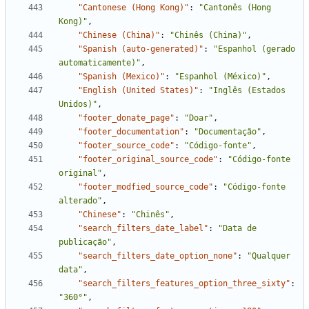
"Cantonese (Hong Kong)"
:
"Cantonês (Hong 
Kong)"
,
"Chinese (China)"
:
"Chinês (China)"
,
"Spanish (auto-generated)"
:
"Espanhol (gerado 
automaticamente)"
,
"Spanish (Mexico)"
:
"Espanhol (México)"
,
"English (United States)"
:
"Inglês (Estados 
Unidos)"
,
"footer_donate_page"
:
"Doar"
,
"footer_documentation"
:
"Documentação"
,
"footer_source_code"
:
"Código-fonte"
,
"footer_original_source_code"
:
"Código-fonte 
original"
,
"footer_modfied_source_code"
:
"Código-fonte 
alterado"
,
"Chinese"
:
"Chinês"
,
"search_filters_date_label"
:
"Data de 
publicação"
,
"search_filters_date_option_none"
:
"Qualquer 
data"
,
"search_filters_features_option_three_sixty"
:
"360°"
,