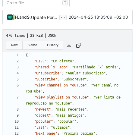
T
...
Hosted Weblate
and
Samantaz Fox
2024-04-25 18:35:09 +02:00
Update Portuguese (Portugal) translation
476 lines
23 KiB
JSON
Raw
Blame
History
{
"LIVE"
:
"Em direto"
,
"Shared `x` ago"
:
"Partilhado `x` atrás"
,
"Unsubscribe"
:
"Anular subscrição"
,
"Subscribe"
:
"Subscrever"
,
"View channel on YouTube"
:
"Ver canal no 
YouTube"
,
"View playlist on YouTube"
:
"Ver lista de 
reprodução no YouTube"
,
"newest"
:
"mais recentes"
,
"oldest"
:
"mais antigos"
,
"popular"
:
"popular"
,
"last"
:
"últimos"
,
"Next page"
:
"Próxima página"
,