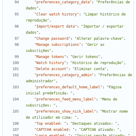
"preferences_category_data"
:
"Preferências de 
dados"
,
"Clear watch history"
:
"Limpar histórico de 
reprodução"
,
"Import/export data"
:
"Importar / exportar 
dados"
,
"Change password"
:
"Alterar palavra-chave"
,
"Manage subscriptions"
:
"Gerir as 
subscrições"
,
"Manage tokens"
:
"Gerir tokens"
,
"Watch history"
:
"Histórico de reprodução"
,
"Delete account"
:
"Eliminar conta"
,
"preferences_category_admin"
:
"Preferências de 
administrador"
,
"preferences_default_home_label"
:
"Página 
inicial predefinida: "
,
"preferences_feed_menu_label"
:
"Menu de 
subscrições: "
,
"preferences_show_nick_label"
:
"Mostrar nome 
de utilizador em cima: "
,
"Top enabled: "
:
"Destaques ativados: "
,
"CAPTCHA enabled: "
:
"CAPTCHA ativado: "
,
"Login enabled: "
:
"Iniciar sessão ativado: "
,