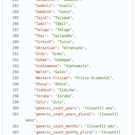
"Swahili"
:
"Suaíli"
,
"Swedish"
:
"Sueco"
,
"Tajik"
:
"Tajique"
,
"Tamil"
:
"Tâmil"
,
"Telugu"
:
"Telugu"
,
"Thai"
:
"Tailandês"
,
"Turkish"
:
"Turco"
,
"Ukrainian"
:
"Ucraniano"
,
"Urdu"
:
"Urdu"
,
"Uzbek"
:
"Uzbeque"
,
"Vietnamese"
:
"Vietnamita"
,
"Welsh"
:
"Galês"
,
"Western Frisian"
:
"Frísio Ocidental"
,
"Xhosa"
:
"Xhosa"
,
"Yiddish"
:
"Iídiche"
,
"Yoruba"
:
"Ioruba"
,
"Zulu"
:
"Zulu"
,
"generic_count_years"
:
"{{count}} ano"
,
"generic_count_years_plural"
:
"{{count}} 
anos"
,
"generic_count_months"
:
"{{count}} mês"
,
"generic_count_months_plural"
:
"{{count}} 