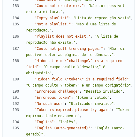
"Could not create mix."
:
"Não foi possível 
criar a mistura."
,
"Empty playlist"
:
"Lista de reprodução vazia"
,
"Not a playlist."
:
"Não é uma lista de 
reprodução."
,
"Playlist does not exist."
:
"A lista de 
reprodução não existe."
,
"Could not pull trending pages."
:
"Não foi 
possível obter as páginas de tendências."
,
"Hidden field \"challenge\" is a required 
field"
:
"O campo oculto \"desafio\" é 
obrigatório"
,
"Hidden field \"token\" is a required field"
:
"O campo oculto \"token\" é um campo obrigatório"
,
"Erroneous challenge"
:
"Desafio inválido"
,
"Erroneous token"
:
"Token inválido"
,
"No such user"
:
"Utilizador inválido"
,
"Token is expired, please try again"
:
"Token 
expirou, tente novamente"
,
"English"
:
"Inglês"
,
"English (auto-generated)"
:
"Inglês (auto-
gerado)"
,