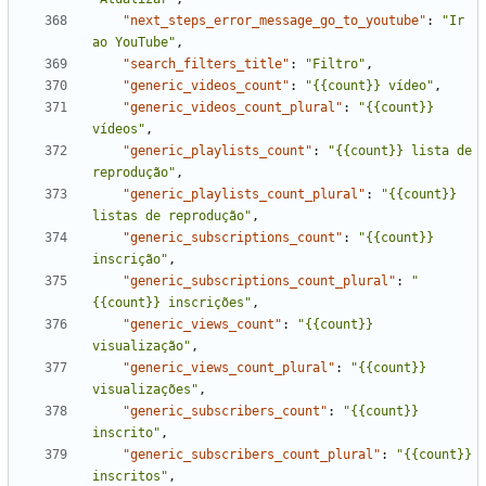
"next_steps_error_message_go_to_youtube"
:
"Ir 
ao YouTube"
,
"search_filters_title"
:
"Filtro"
,
"generic_videos_count"
:
"{{count}} vídeo"
,
"generic_videos_count_plural"
:
"{{count}} 
vídeos"
,
"generic_playlists_count"
:
"{{count}} lista de 
reprodução"
,
"generic_playlists_count_plural"
:
"{{count}} 
listas de reprodução"
,
"generic_subscriptions_count"
:
"{{count}} 
inscrição"
,
"generic_subscriptions_count_plural"
:
"
{{count}} inscrições"
,
"generic_views_count"
:
"{{count}} 
visualização"
,
"generic_views_count_plural"
:
"{{count}} 
visualizações"
,
"generic_subscribers_count"
:
"{{count}} 
inscrito"
,
"generic_subscribers_count_plural"
:
"{{count}} 
inscritos"
,