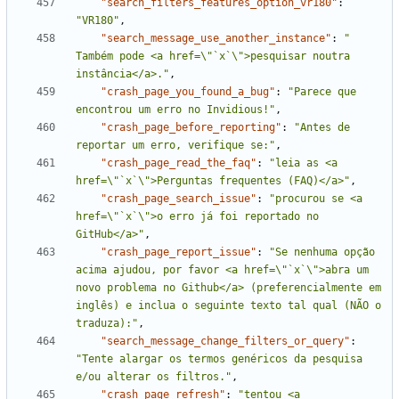
"search_filters_features_option_vr180"
:
"VR180"
,
"search_message_use_another_instance"
:
" 
Também pode <a href=\"`x`\">pesquisar noutra 
instância</a>."
,
"crash_page_you_found_a_bug"
:
"Parece que 
encontrou um erro no Invidious!"
,
"crash_page_before_reporting"
:
"Antes de 
reportar um erro, verifique se:"
,
"crash_page_read_the_faq"
:
"leia as <a 
href=\"`x`\">Perguntas frequentes (FAQ)</a>"
,
"crash_page_search_issue"
:
"procurou se <a 
href=\"`x`\">o erro já foi reportado no 
GitHub</a>"
,
"crash_page_report_issue"
:
"Se nenhuma opção 
acima ajudou, por favor <a href=\"`x`\">abra um 
novo problema no Github</a> (preferencialmente em 
inglês) e inclua o seguinte texto tal qual (NÃO o 
traduza):"
,
"search_message_change_filters_or_query"
:
"Tente alargar os termos genéricos da pesquisa 
e/ou alterar os filtros."
,
"crash_page_refresh"
:
"tentou <a 