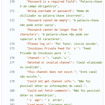
"Password is a required field"
:
"Palavra-chave 
é um campo obrigatório"
,
"Wrong username or password"
:
"Nome de 
utilizador ou palavra-chave incorreto"
,
"Password cannot be empty"
:
"A palavra-chave 
não pode estar vazia"
,
"Password cannot be longer than 55 
characters"
:
"A palavra-chave não pode ser 
superior a 55 caracteres"
,
"Please log in"
:
"Por favor, inicie sessão"
,
"Invidious Private Feed for `x`"
:
"Feed 
Privado do Invidious para `x`"
,
"channel:`x`"
:
"canal:`x`"
,
"Deleted or invalid channel"
:
"Canal eliminado 
ou inválido"
,
"This channel does not exist."
:
"Este canal 
não existe."
,
"Could not get channel info."
:
"Não foi 
possível obter as informações do canal."
,
"Could not fetch comments"
:
"Não foi possível 
obter os comentários"
,
"`x` ago"
:
"`x` atrás"
,
"Load more"
:
"Carregar mais"
,