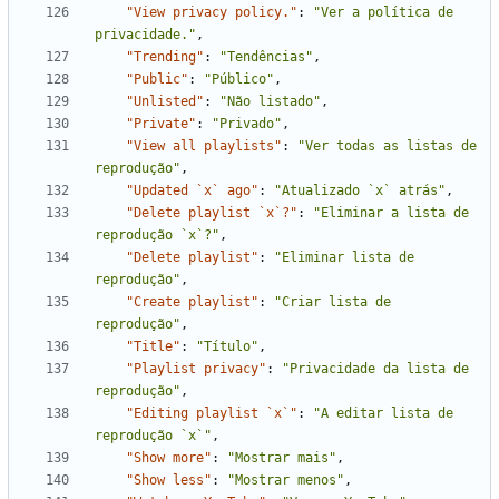
"View privacy policy."
:
"Ver a política de 
privacidade."
,
"Trending"
:
"Tendências"
,
"Public"
:
"Público"
,
"Unlisted"
:
"Não listado"
,
"Private"
:
"Privado"
,
"View all playlists"
:
"Ver todas as listas de 
reprodução"
,
"Updated `x` ago"
:
"Atualizado `x` atrás"
,
"Delete playlist `x`?"
:
"Eliminar a lista de 
reprodução `x`?"
,
"Delete playlist"
:
"Eliminar lista de 
reprodução"
,
"Create playlist"
:
"Criar lista de 
reprodução"
,
"Title"
:
"Título"
,
"Playlist privacy"
:
"Privacidade da lista de 
reprodução"
,
"Editing playlist `x`"
:
"A editar lista de 
reprodução `x`"
,
"Show more"
:
"Mostrar mais"
,
"Show less"
:
"Mostrar menos"
,