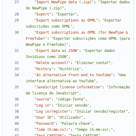
"Import NewPipe data (.zip)"
:
"Importar dados 
do NewPipe (.zip)"
,
"Export"
:
"Exportar"
,
"Export subscriptions as OPML"
:
"Exportar 
subscrições como OPML"
,
"Export subscriptions as OPML (for NewPipe & 
FreeTube)"
:
"Exportar subscrições como OPML (para 
NewPipe e FreeTube)"
,
"Export data as JSON"
:
"Exportar dados 
Invidious como JSON"
,
"Delete account?"
:
"Eliminar conta?"
,
"History"
:
"Histórico"
,
"An alternative front-end to YouTube"
:
"Uma 
interface alternativa ao YouTube"
,
"JavaScript license information"
:
"Informação 
de licença do JavaScript"
,
"source"
:
"código-fonte"
,
"Log in"
:
"Iniciar sessão"
,
"Log in/register"
:
"Iniciar sessão/registar"
,
"User ID"
:
"Utilizador"
,
"Password"
:
"Palavra-chave"
,
"Time (h:mm:ss):"
:
"Tempo (h:mm:ss):"
,
"Text CAPTCHA"
:
"Texto CAPTCHA"
,