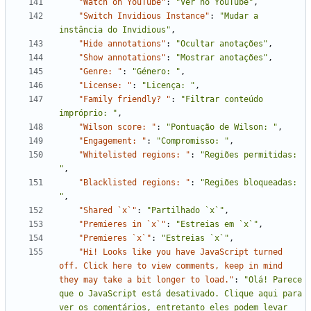
"Watch on YouTube"
:
"Ver no YouTube"
,
"Switch Invidious Instance"
:
"Mudar a 
instância do Invidious"
,
"Hide annotations"
:
"Ocultar anotações"
,
"Show annotations"
:
"Mostrar anotações"
,
"Genre: "
:
"Género: "
,
"License: "
:
"Licença: "
,
"Family friendly? "
:
"Filtrar conteúdo 
impróprio: "
,
"Wilson score: "
:
"Pontuação de Wilson: "
,
"Engagement: "
:
"Compromisso: "
,
"Whitelisted regions: "
:
"Regiões permitidas: 
"
,
"Blacklisted regions: "
:
"Regiões bloqueadas: 
"
,
"Shared `x`"
:
"Partilhado `x`"
,
"Premieres in `x`"
:
"Estreias em `x`"
,
"Premieres `x`"
:
"Estreias `x`"
,
"Hi! Looks like you have JavaScript turned 
off. Click here to view comments, keep in mind 
they may take a bit longer to load."
:
"Olá! Parece 
que o JavaScript está desativado. Clique aqui para 
ver os comentários, entretanto eles podem levar 