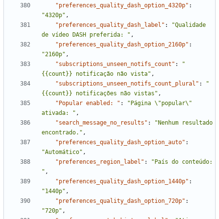
"preferences_quality_dash_option_4320p"
:
"4320p"
,
"preferences_quality_dash_label"
:
"Qualidade 
de vídeo DASH preferida: "
,
"preferences_quality_dash_option_2160p"
:
"2160p"
,
"subscriptions_unseen_notifs_count"
:
"
{{count}} notificação não vista"
,
"subscriptions_unseen_notifs_count_plural"
:
"
{{count}} notificações não vistas"
,
"Popular enabled: "
:
"Página \"popular\" 
ativada: "
,
"search_message_no_results"
:
"Nenhum resultado 
encontrado."
,
"preferences_quality_dash_option_auto"
:
"Automático"
,
"preferences_region_label"
:
"País do conteúdo: 
"
,
"preferences_quality_dash_option_1440p"
:
"1440p"
,
"preferences_quality_dash_option_720p"
:
"720p"
,