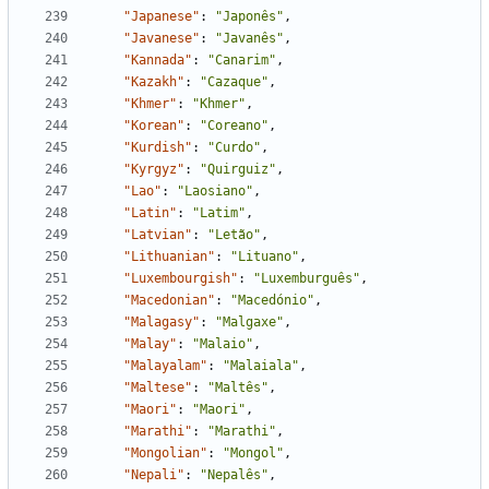
"Japanese"
:
"Japonês"
,
"Javanese"
:
"Javanês"
,
"Kannada"
:
"Canarim"
,
"Kazakh"
:
"Cazaque"
,
"Khmer"
:
"Khmer"
,
"Korean"
:
"Coreano"
,
"Kurdish"
:
"Curdo"
,
"Kyrgyz"
:
"Quirguiz"
,
"Lao"
:
"Laosiano"
,
"Latin"
:
"Latim"
,
"Latvian"
:
"Letão"
,
"Lithuanian"
:
"Lituano"
,
"Luxembourgish"
:
"Luxemburguês"
,
"Macedonian"
:
"Macedónio"
,
"Malagasy"
:
"Malgaxe"
,
"Malay"
:
"Malaio"
,
"Malayalam"
:
"Malaiala"
,
"Maltese"
:
"Maltês"
,
"Maori"
:
"Maori"
,
"Marathi"
:
"Marathi"
,
"Mongolian"
:
"Mongol"
,
"Nepali"
:
"Nepalês"
,