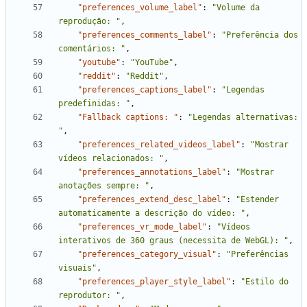
"preferences_volume_label"
:
"Volume da 
reprodução: "
,
"preferences_comments_label"
:
"Preferência dos 
comentários: "
,
"youtube"
:
"YouTube"
,
"reddit"
:
"Reddit"
,
"preferences_captions_label"
:
"Legendas 
predefinidas: "
,
"Fallback captions: "
:
"Legendas alternativas: 
"
,
"preferences_related_videos_label"
:
"Mostrar 
vídeos relacionados: "
,
"preferences_annotations_label"
:
"Mostrar 
anotações sempre: "
,
"preferences_extend_desc_label"
:
"Estender 
automaticamente a descrição do vídeo: "
,
"preferences_vr_mode_label"
:
"Vídeos 
interativos de 360 graus (necessita de WebGL): "
,
"preferences_category_visual"
:
"Preferências 
visuais"
,
"preferences_player_style_label"
:
"Estilo do 
reprodutor: "
,