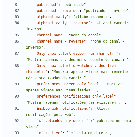
"published"
:
"publicado"
,
"published - reverse"
:
"publicado - inverso"
,
"alphabetically"
:
"alfabeticamente"
,
"alphabetically - reverse"
:
"alfabeticamente - 
inverso"
,
"channel name"
:
"nome do canal"
,
"channel name - reverse"
:
"nome do canal - 
inverso"
,
"Only show latest video from channel: "
:
"Mostrar apenas o vídeo mais recente do canal: "
,
"Only show latest unwatched video from 
channel: "
:
"Mostrar apenas vídeos mais recentes 
não visualizados do canal: "
,
"preferences_unseen_only_label"
:
"Mostrar 
apenas vídeos não visualizados: "
,
"preferences_notifications_only_label"
:
"Mostrar apenas notificações (se existirem): "
,
"Enable web notifications"
:
"Ativar 
notificações pela web"
,
"`x` uploaded a video"
:
"`x` publicou um novo 
vídeo"
,
"`x` is live"
:
"`x` está em direto"
,