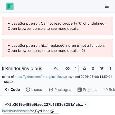
JavaScript error: Cannot read property '0' of undefined.
Open browser console to see more details.
JavaScript error: h(...).replaceChildren is not a function.
Open browser console to see more details. (2)
midou
/
invidious
1
0
1
mirror of
https://github.com/iv-org/invidious.git
synced
2026-08-08 14:59:04
+05:30
Code
Issues
Packages
Projects
Rel
2b3619e489e9faed227b1383e8251a1cb532a5ca
invidious
/
locales
/
sr_Cyrl.json