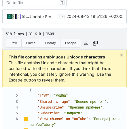
T
...
8 people
2024-08-13 19:51:36 +02:00
Update Serbian (cyrillic) translation
518 lines
31 KiB
JSON
Raw
Blame
History
Escape
This file contains ambiguous Unicode characters
This file contains Unicode characters that might be
confused with other characters. If you think that this is
intentional, you can safely ignore this warning. Use the
Escape button to reveal them.
{
"LIVE"
:
"УЖИВО"
,
"Shared `x` ago"
:
"Дељено пре `x`"
,
"Unsubscribe"
:
"Прекини праћење"
,
"Subscribe"
:
"Запрати"
,
"View channel on YouTube"
:
"Погледај канал 
на YouTube-
у
"
,