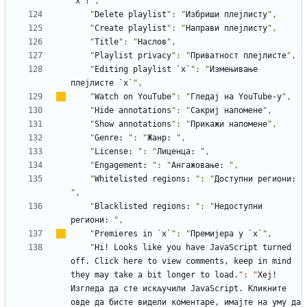
`x`?
    "
Delete
playlist
": "
Избриши
плејлисту
    "
Create
playlist
": "
Направи
плејлисту
    "
Title
": "
Наслов
    "
Playlist
privacy
": "
Приватност
плејлисте
    "
Editing
playlist
`x`
": "
Измењивање
плејлисте
`x`
    "
Watch
on
YouTube
": "
Гледај
на
YouTube-
у
    "
Hide
annotations
": "
Сакриј
напомене
    "
Show
annotations
": "
Прикажи
напомене
    "
Genre
:
": "
Жанр
:
    "
License
:
": "
Лиценца
:
    "
Engagement
:
": "
Ангажовање
:
    "
Whitelisted
regions
:
": "
Доступни
региони
:
    "
Blacklisted
regions
:
": "
Недоступни
региони
:
    "
Premieres
in
`x`
": "
Премијера
у
`x`
    "
Hi!
Looks
like
you
have
JavaScript
turned
off.
Click
here
to
view
comments
,
keep
in
mind
they
may
take
a
bit
longer
to
load.
": "
Хеј!
Изгледа
да
сте
искључили
JavaScript.
Кликните
овде
да
бисте
видели
коментаре
,
имајте
на
уму
да