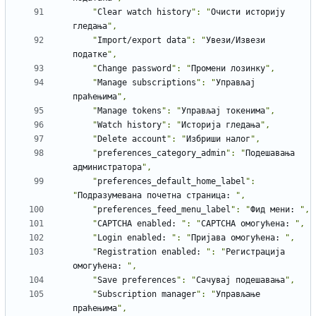
    "
Clear
watch
history
": "
Очисти
историју
гледања
    "
Import/export
data
": "
Увези/Извези
податке
    "
Change
password
": "
Промени
лозинку
    "
Manage
subscriptions
": "
Управљај
праћењима
    "
Manage
tokens
": "
Управљај
токенима
    "
Watch
history
": "
Историја
гледања
    "
Delete
account
": "
Избриши
налог
    "
preferences_category_admin
": "
Подешавања
администратора
    "
preferences_default_home_label
": 
"
Подразумевана
почетна
страница
:
    "
preferences_feed_menu_label
": "
Фид
мени
:
    "
CAPTCHA
enabled
:
": "
CAPTCHA
омогућена
:
    "
Login
enabled
:
": "
Пријава
омогућена
:
    "
Registration
enabled
:
": "
Регистрација
омогућена
:
    "
Save
preferences
": "
Сачувај
подешавања
    "
Subscription
manager
": "
Управљање
праћењима