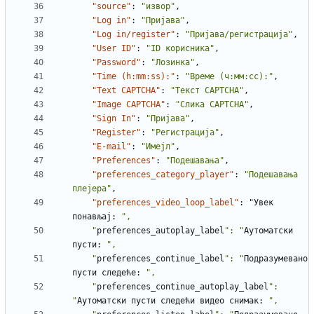
"source"
:
"извор"
,
"Log in"
:
"Пријава"
,
"Log in/register"
:
"Пријава/регистрација"
,
"User ID"
:
"ID корисника"
,
"Password"
:
"Лозинка"
,
"Time (h:mm:ss):"
:
"Време (ч:мм:сс):"
,
"Text CAPTCHA"
:
"Текст CAPTCHA"
,
"Image CAPTCHA"
:
"Слика CAPTCHA"
,
"Sign In"
:
"Пријава"
,
"Register"
:
"Регистрација"
,
"E-mail"
:
"Имејл"
,
"Preferences"
:
"Подешавања"
,
"preferences_category_player"
:
"Подешавања 
плејера"
,
"preferences_video_loop_label"
:
"Увек
понављај
:
    "
preferences_autoplay_label
": "
Аутоматски
пусти
:
    "
preferences_continue_label
": "
Подразумевано
пусти
следеће
:
    "
preferences_continue_autoplay_label
": 
"
Аутоматски
пусти
следећи
видео
снимак
: