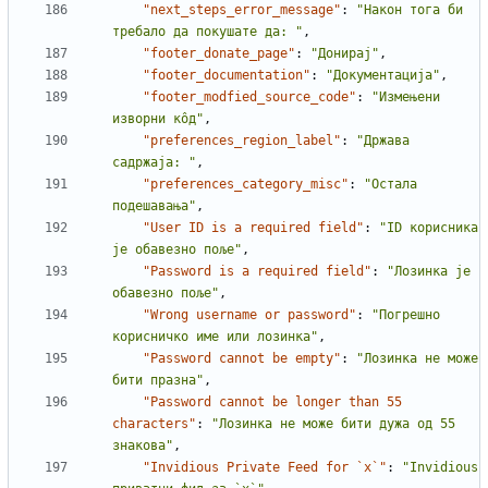
"next_steps_error_message"
:
"Након тога би 
требало да покушате да: "
,
"footer_donate_page"
:
"Донирај"
,
"footer_documentation"
:
"Документација"
,
"footer_modfied_source_code"
:
"Измењени 
изворни кôд"
,
"preferences_region_label"
:
"Држава 
садржаја: "
,
"preferences_category_misc"
:
"Остала 
подешавања"
,
"User ID is a required field"
:
"ID корисника 
је обавезно поље"
,
"Password is a required field"
:
"Лозинка је 
обавезно поље"
,
"Wrong username or password"
:
"Погрешно 
корисничко име или лозинка"
,
"Password cannot be empty"
:
"Лозинка не може 
бити празна"
,
"Password cannot be longer than 55 
characters"
:
"Лозинка не може бити дужа од 55 
знакова"
,
"Invidious Private Feed for `x`"
:
"Invidious 