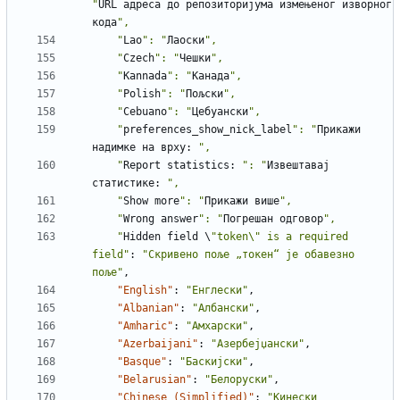
"
URL
адреса
до
репозиторијума
измењеног
изворног
кода
    "
Lao
": "
Лаоски
    "
Czech
": "
Чешки
    "
Kannada
": "
Канада
    "
Polish
": "
Пољски
    "
Cebuano
": "
Цебуански
    "
preferences_show_nick_label
": "
Прикажи
надимке
на
врху
:
    "
Report
statistics
:
": "
Извештавај
статистике
:
    "
Show
more
": "
Прикажи
више
    "
Wrong
answer
": "
Погрешан
одговор
    "
Hidden
field
\
"token\" is a required 
field"
:
"Скривено поље „токен“ је обавезно 
поље"
,
"English"
:
"Енглески"
,
"Albanian"
:
"Албански"
,
"Amharic"
:
"Амхарски"
,
"Azerbaijani"
:
"Азербејџански"
,
"Basque"
:
"Баскијски"
,
"Belarusian"
:
"Белоруски"
,
"Chinese (Simplified)"
:
"Кинески 