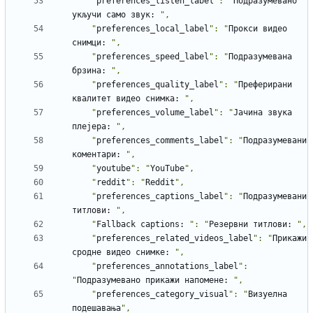
    "
preferences_listen_label
": "
Подразумевано
укључи
само
звук
:
    "
preferences_local_label
": "
Прокси
видео
снимци
:
    "
preferences_speed_label
": "
Подразумевана
брзина
:
    "
preferences_quality_label
": "
Преферирани
квалитет
видео
снимка
:
    "
preferences_volume_label
": "
Јачина
звука
плејера
:
    "
preferences_comments_label
": "
Подразумевани
коментари
:
    "
youtube
": "
YouTube
    "
reddit
": "
Reddit
    "
preferences_captions_label
": "
Подразумевани
титлови
:
    "
Fallback
captions
:
": "
Резервни
титлови
:
    "
preferences_related_videos_label
": "
Прикажи
сродне
видео
снимке
:
    "
preferences_annotations_label
": 
"
Подразумевано
прикажи
напомене
:
    "
preferences_category_visual
": "
Визуелна
подешавања