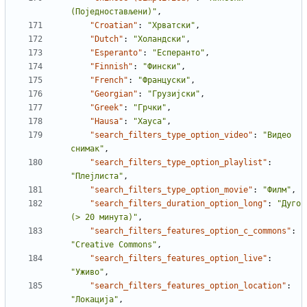
(Поједностављени)"
,
"Croatian"
:
"Хрватски"
,
"Dutch"
:
"Холандски"
,
"Esperanto"
:
"Есперанто"
,
"Finnish"
:
"Фински"
,
"French"
:
"Француски"
,
"Georgian"
:
"Грузијски"
,
"Greek"
:
"Грчки"
,
"Hausa"
:
"Хауса"
,
"search_filters_type_option_video"
:
"Видео 
снимак"
,
"search_filters_type_option_playlist"
:
"Плејлиста"
,
"search_filters_type_option_movie"
:
"Филм"
,
"search_filters_duration_option_long"
:
"Дуго 
(> 20 минута)"
,
"search_filters_features_option_c_commons"
:
"Creative Commons"
,
"search_filters_features_option_live"
:
"Уживо"
,
"search_filters_features_option_location"
:
"Локација"
,