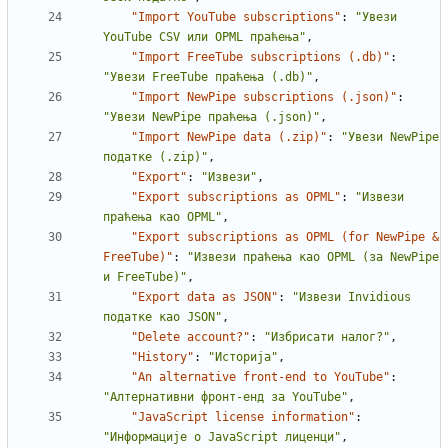
"Import YouTube subscriptions"
:
"Увези 
YouTube CSV или OPML праћења"
,
"Import FreeTube subscriptions (.db)"
:
"Увези FreeTube праћења (.db)"
,
"Import NewPipe subscriptions (.json)"
:
"Увези NewPipe праћења (.json)"
,
"Import NewPipe data (.zip)"
:
"Увези NewPipe 
податке (.zip)"
,
"Export"
:
"Извези"
,
"Export subscriptions as OPML"
:
"Извези 
праћења као OPML"
,
"Export subscriptions as OPML (for NewPipe & 
FreeTube)"
:
"Извези праћења као OPML (за NewPipe 
и FreeTube)"
,
"Export data as JSON"
:
"Извези Invidious 
податке као JSON"
,
"Delete account?"
:
"Избрисати налог?"
,
"History"
:
"Историја"
,
"An alternative front-end to YouTube"
:
"Алтернативни фронт-енд за YouTube"
,
"JavaScript license information"
:
"Информације о JavaScript лиценци"
,