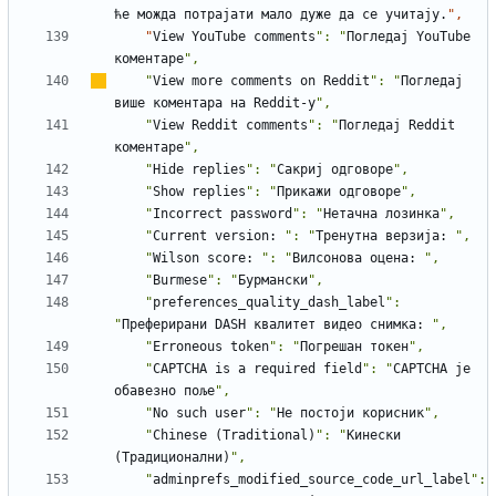
ће
можда
потрајати
мало
дуже
да
се
учитају.
    "
View
YouTube
comments
": "
Погледај
YouTube
коментаре
    "
View
more
comments
on
Reddit
": "
Погледај
више
коментара
на
Reddit-
у
    "
View
Reddit
comments
": "
Погледај
Reddit
коментаре
    "
Hide
replies
": "
Сакриј
одговоре
    "
Show
replies
": "
Прикажи
одговоре
    "
Incorrect
password
": "
Нетачна
лозинка
    "
Current
version
:
": "
Тренутна
верзија
:
    "
Wilson
score
:
": "
Вилсонова
оцена
:
    "
Burmese
": "
Бурмански
    "
preferences_quality_dash_label
": 
"
Преферирани
DASH
квалитет
видео
снимка
:
    "
Erroneous
token
": "
Погрешан
токен
    "
CAPTCHA
is
a
required
field
": "
CAPTCHA
је
обавезно
поље
    "
No
such
user
": "
Не
постоји
корисник
    "
Chinese
(Traditional)
": "
Кинески
(Традиционални)
    "
adminprefs_modified_source_code_url_label
": 