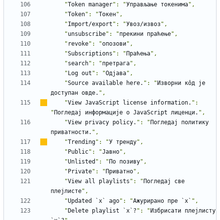
    "
Token
manager
": "
Управљање
токенима
    "
Token
": "
Токен
    "
Import/export
": "
Увоз/извоз
    "
unsubscribe
": "
прекини
праћење
    "
revoke
": "
опозови
    "
Subscriptions
": "
Праћења
    "
search
": "
претрага
    "
Log
out
": "
Одјава
    "
Source
available
here.
": "
Изворни
кôд
је
доступан
овде.
    "
View
JavaScript
license
information.
": 
"
Погледај
информације
о
JavaScript
лиценци.
    "
View
privacy
policy.
": "
Погледај
политику
приватности.
    "
Trending
": "
У
тренду
    "
Public
": "
Јавно
    "
Unlisted
": "
По
позиву
    "
Private
": "
Приватно
    "
View
all
playlists
": "
Погледај
све
плејлисте
    "
Updated
`x`
ago
": "
Ажурирано
пре
`x`
    "
Delete
playlist
`x`?
": "
Избрисати
плејлисту