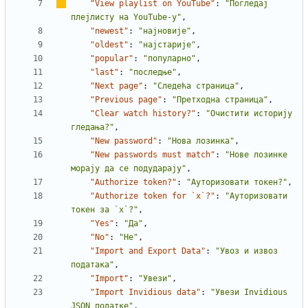
"View playlist on YouTube"
:
"Погледај 
плејлисту на YouTube-
у
"
,
"newest"
:
"најновије"
,
"oldest"
:
"најстарије"
,
"popular"
:
"популарно"
,
"last"
:
"последње"
,
"Next page"
:
"Следећа страница"
,
"Previous page"
:
"Претходна страница"
,
"Clear watch history?"
:
"Очистити историју 
гледања?"
,
"New password"
:
"Нова лозинка"
,
"New passwords must match"
:
"Нове лозинке 
морају да се подударају"
,
"Authorize token?"
:
"Ауторизовати токен?"
,
"Authorize token for `x`?"
:
"Ауторизовати 
токен за `x`?"
,
"Yes"
:
"Да"
,
"No"
:
"Не"
,
"Import and Export Data"
:
"Увоз и извоз 
података"
,
"Import"
:
"Увези"
,
"Import Invidious data"
:
"Увези Invidious 
JSON податке"
,