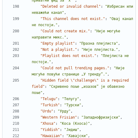
приватни фид за `x`"
,
"Deleted or invalid channel"
:
"Избрисан или 
неважећи канал"
,
"This channel does not exist."
:
"Овај канал 
не постоји."
,
"Could not create mix."
:
"Није могуће 
направити микс."
,
"Empty playlist"
:
"Празна плејлиста"
,
"Not a playlist."
:
"Није плејлиста."
,
"Playlist does not exist."
:
"Плејлиста не 
постоји."
,
"Could not pull trending pages."
:
"Није 
могуће повући странице „У тренду“."
,
"Hidden field \"challenge\" is a required 
field"
:
"Скривено поље „изазов“ је обавезно 
поље"
,
"Telugu"
:
"Телугу"
,
"Turkish"
:
"Турски"
,
"Urdu"
:
"Урду"
,
"Western Frisian"
:
"Западнофризијски"
,
"Xhosa"
:
"Коса (Кхоса)"
,
"Yiddish"
:
"Јидиш"
,
"Hawaiian"
:
"Хавајски"
,