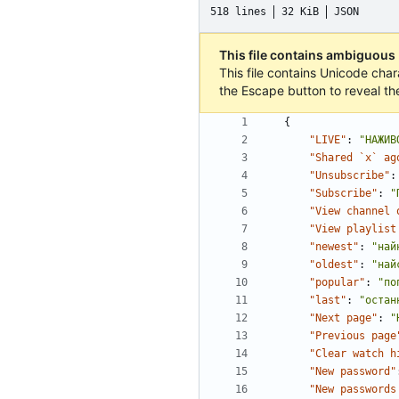
518 lines
32 KiB
JSON
This file contains ambiguous
This file contains Unicode char
the Escape button to reveal th
{
"LIVE"
:
"НАЖИВ
"Shared `x` ag
"Unsubscribe"
:
"Subscribe"
:
"
"View channel 
"View playlist
"newest"
:
"най
"oldest"
:
"най
"popular"
:
"по
"last"
:
"остан
"Next page"
:
"
"Previous page
"Clear watch h
"New password"
"New passwords