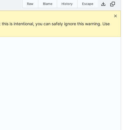
Raw
Blame
History
Escape
this is intentional, you can safely ignore this warning. Use