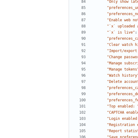
"Only show lat
"preferences_u
"preferences_n
"Enable web no
"`x` uploaded 
"`x` is live"
:
"preferences_c
"Clear watch h
"Import/export
"Change passwo
"Manage subscr
"Manage tokens
"Watch history
"Delete accoun
"preferences_c
"preferences_d
"preferences_f
"Top enabled: 
"CAPTCHA enabl
"Login enabled
"Registration 
"Report statis
"Save preferen