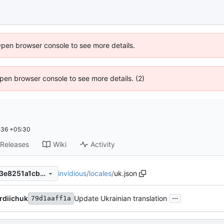
Open browser console to see more details.
 Open browser console to see more details. (2)
:36 +05:30
Releases
Wiki
Activity
invidious
/
locales
/
uk.json
2b3619e489e9faed227b1383e8251a1cb532a5ca
...
rdiichuk
Update Ukrainian translation
79d1aaff1a