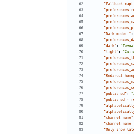
"Fallback capt
"preferences_r
"preferences_a
"preferences_c
"preferences_p
"Dark mode: "
:
"preferences_d
"dark"
:
"Темна
"light"
:
"Світ
"preferences_t
"preferences_c
"preferences_a
"Redirect home
"preferences_m
"preferences_s
"published"
:
"
"published - r
"alphabeticall
"alphabeticall
"channel name"
"channel name 
"Only show lat