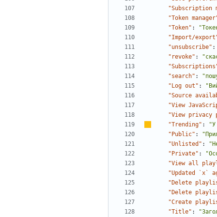
"Subscription 
"Token manager
"Token"
:
"Токе
"Import/export
"unsubscribe"
:
"revoke"
:
"ска
"Subscriptions
"search"
:
"пош
"Log out"
:
"Ви
"Source availa
"View JavaScri
"View privacy 
"Trending"
:
"
У
"Public"
:
"При
"Unlisted"
:
"Н
"Private"
:
"Ос
"View all play
"Updated `x` a
"Delete playli
"Delete playli
"Create playli
"Title"
:
"Заго