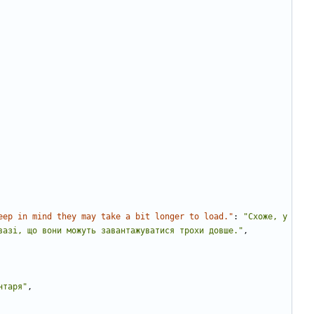
eep in mind they may take a bit longer to load."
:
"Схоже, у 
вазі, що вони можуть завантажуватися трохи довше."
,
нтаря"
,