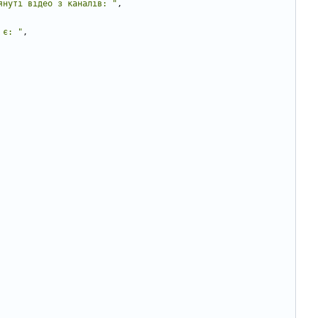
януті відео з каналів: "
,
 є: "
,