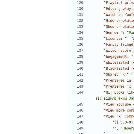
"Playlist priv
"Editing playl
"Watch on YouT
"Hide annotati
"Show annotati
"Genre: "
:
"Жа
"License: "
:
"
"Family friend
"Wilson score:
"Engagement: "
"Whitelisted r
"Blacklisted r
"Shared `x`"
:
"Premieres in 
"Premieres `x`
"Hi! Looks lik
вас відключений Ja
"View YouTube 
"View more com
"View `x` comm
"([^.,0-9]
""
:
"Перег