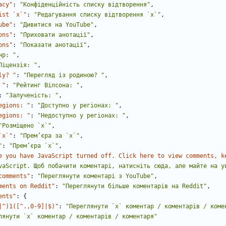
acy"
:
"Конфіденційність списку відтворення"
,
ist `x`"
:
"Редагування списку відтворення `x`"
,
ube"
:
"Дивитися на YouTube"
,
ons"
:
"Приховати анотації"
,
ons"
:
"Показати анотації"
,
нр: "
,
Ліцензія: "
,
ly? "
:
"Перегляд із родиною? "
,
 "
:
"Рейтинг Вілсона: "
,
:
"Залученість: "
,
egions: "
:
"Доступно у регіонах: "
,
egions: "
:
"Недоступно у регіонах: "
,
"Розміщено `x`"
,
`x`"
:
"Прем’єра за `x`"
,
"
:
"Прем’єра `x`"
,
e you have JavaScript turned off. Click here to view comments, k
vaScript. Щоб побачити коментарі, натисніть сюда, але майте на у
comments"
:
"Переглянути коментарі з YouTube"
,
ments on Reddit"
:
"Переглянути більше коментарів на Reddit"
,
ents"
:
{
|^)1([^.,0-9]|$)"
:
"Переглянути `x` коментар / коментарів / коме
лянути `x` коментар / коментарів / коментаря"