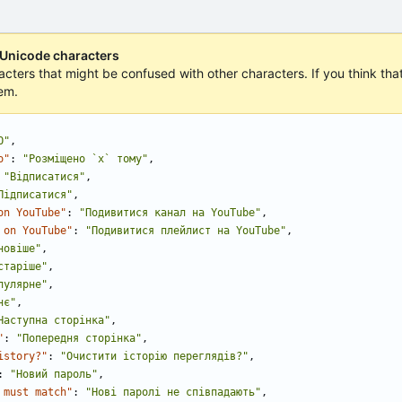
 Unicode characters
acters that might be confused with other characters. If you think that 
em.
О"
,
o"
:
"Розміщено `x` тому"
,
"Відписатися"
,
Підписатися"
,
on YouTube"
:
"Подивитися канал на YouTube"
,
 on YouTube"
:
"Подивитися плейлист на YouTube"
,
новіше"
,
старіше"
,
пулярне"
,
нє"
,
Наступна сторінка"
,
"
:
"Попередня сторінка"
,
istory?"
:
"Очистити історію переглядів?"
,
:
"Новий пароль"
,
 must match"
:
"Нові паролі не співпадають"
,