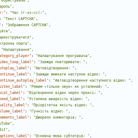
 користувача"
,
ароль"
,
):"
:
"Час (
г
:хх:сс):"
,
:
"Текст CAPTCHA"
,
"
:
"Зображення CAPTCHA"
,
ійти"
,
ареєструватися"
,
ктронна пошта"
,
"Налаштування"
,
ategory_player"
:
"Налаштування програвача"
,
ideo_loop_label"
:
"Завжди повторювати: "
,
utoplay_label"
:
"Автовідтворення: "
,
ontinue_label"
:
"Завжди вмикати наступне відео: "
,
ontinue_autoplay_label"
:
"Автовідтворення наступного відео: "
,
isten_label"
:
"Режим «тільки звук» як усталений: "
,
ocal_label"
:
"Відтворення відео через проксі: "
,
peed_label"
:
"Усталена швидкість відео: "
,
uality_label"
:
"Пріорітетна якість відео: "
,
olume_label"
:
"Гучність відео: "
,
omments_label"
:
"Джерело коментарів: "
,
uTube"
,
dit"
,
aptions_label"
:
"Основна мова субтитрів: "
,