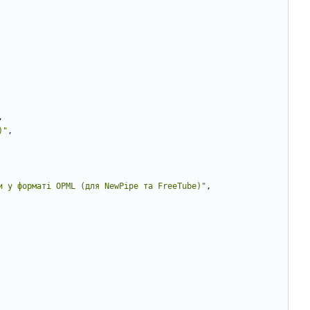
,
)"
,
и у форматі OPML (для NewPipe та FreeTube)"
,