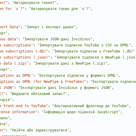
en?"
:
"Авторизувати токен?"
,
en for `x`?"
:
"Авторизувати токен для `x`?"
,
port Data"
:
"Імпорт і експорт даних"
,
орт"
,
ous data"
:
"Імпортувати JSON-дані Invidious"
,
e subscriptions"
:
"Імпортувати підписки YouTube з CSV чи OPML"
,
be subscriptions (.db)"
:
"Імпортувати підписки з FreeTube (.db)"
e subscriptions (.json)"
:
"Імпортувати підписки з NewPipe (.json
e data (.zip)"
:
"Імпортувати дані з NewPipe (.zip)"
,
порт"
,
iptions as OPML"
:
"Експортувати підписки у форматі OPML"
,
iptions as OPML (for NewPipe & FreeTube)"
:
"Експортувати підписк
s JSON"
:
"Експортувати дані Invidious 
у
 форматі JSON"
,
t?"
:
"Видалити обліковий запис?"
,
торія"
,
e front-end to YouTube"
:
"Альтернативний фронтенд до YouTube"
,
cense information"
:
"Інформація щодо ліцензій JavaScript"
,
рело"
,
йти"
,
er"
:
"Увійти або зареєструватися"
,