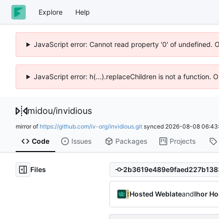
Explore
Help
JavaScript error: Cannot read property '0' of undefined. 
JavaScript error: h(...).replaceChildren is not a function.
midou
/
invidious
mirror of
https://github.com/iv-org/invidious.git
synced
2026-08-08 06:43
Code
Issues
Packages
Projects
Files
Hosted Weblate
and
Ihor Ho