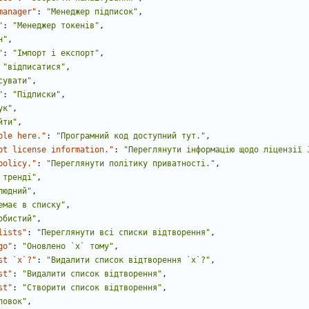
manager"
:
"Менеджер підписок"
,
"
:
"Менеджер токенів"
,
н"
,
"
:
"Імпорт і експорт"
,
"відписатися"
,
сувати"
,
"
:
"Підписки"
,
ук"
,
йти"
,
ble here."
:
"Програмний код доступний тут."
,
pt license information."
:
"Переглянути інформацію щодо ліцензії 
policy."
:
"Переглянути політику приватності."
,
 тренді"
,
людний"
,
емає в списку"
,
обистий"
,
lists"
:
"Переглянути всі списки відтворення"
,
go"
:
"Оновлено `x` тому"
,
st `x`?"
:
"Видалити список відтворення `x`?"
,
st"
:
"Видалити список відтворення"
,
st"
:
"Створити список відтворення"
,
ловок"
,