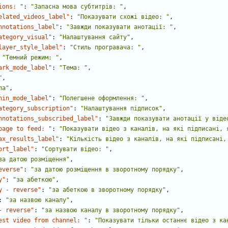
ions: "
:
"Запасна мова субтитрів: "
,
elated_videos_label"
:
"Показувати схожі відео: "
,
nnotations_label"
:
"Завжди показувати анотації: "
,
ategory_visual"
:
"Налаштування сайту"
,
layer_style_label"
:
"Стиль програвача: "
,
"Темний режим: "
,
ark_mode_label"
:
"Тема: "
,
"
,
ла"
,
hin_mode_label"
:
"Полегшене оформлення: "
,
ategory_subscription"
:
"Налаштування підписок"
,
nnotations_subscribed_label"
:
"Завжди показувати анотації у віде
page to feed: "
:
"Показувати відео з каналів, на які підписані, 
ax_results_label"
:
"Кількість відео з каналів, на які підписані,
ort_label"
:
"Сортувати відео: "
,
за датою розміщення"
,
everse"
:
"за датою розміщення в зворотному порядку"
,
y"
:
"за абеткою"
,
y - reverse"
:
"за абеткою в зворотному порядку"
,
:
"за назвою каналу"
,
- reverse"
:
"за назвою каналу в зворотному порядку"
,
est video from channel: "
:
"Показувати тільки останнє відео з ка