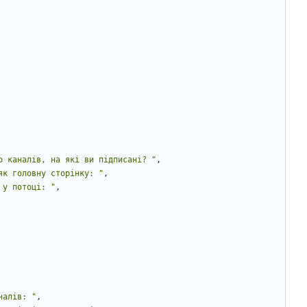
о каналів, на які ви підписані? "
,
як головну сторінку: "
,
 у потоці: "
,
налів: "
,