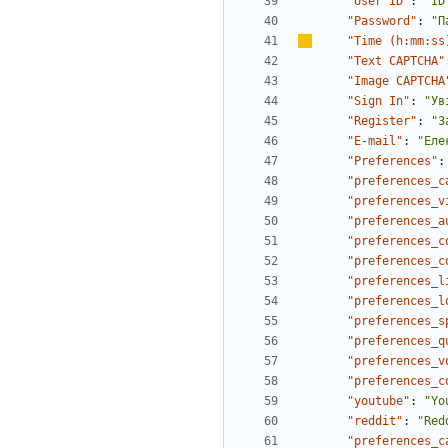
"User ID"
:
"ID
"Password"
:
"П
"Time (h:mm:ss
"Text CAPTCHA"
"Image CAPTCHA
"Sign In"
:
"Ув
"Register"
:
"З
"E-mail"
:
"Еле
"Preferences"
:
"preferences_c
"preferences_v
"preferences_a
"preferences_c
"preferences_c
"preferences_l
"preferences_l
"preferences_s
"preferences_q
"preferences_v
"preferences_c
"youtube"
:
"Yo
"reddit"
:
"Red
"preferences_c