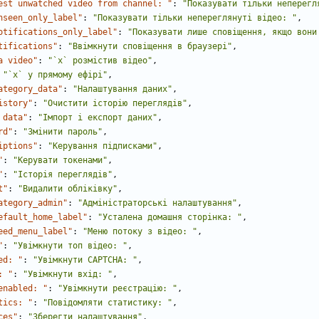
est unwatched video from channel: "
:
"Показувати тільки неперегл
nseen_only_label"
:
"Показувати тільки непереглянуті відео: "
,
otifications_only_label"
:
"Показувати лише сповіщення, якщо вони
tifications"
:
"Ввімкнути сповіщення в браузері"
,
a video"
:
"`x` розмістив відео"
,
"`x` у прямому ефірі"
,
ategory_data"
:
"Налаштування даних"
,
istory"
:
"Очистити історію переглядів"
,
 data"
:
"Імпорт і експорт даних"
,
rd"
:
"Змінити пароль"
,
iptions"
:
"Керування підписками"
,
"
:
"Керувати токенами"
,
"
:
"Історія переглядів"
,
t"
:
"Видалити обліківку"
,
ategory_admin"
:
"Адміністраторські налаштування"
,
efault_home_label"
:
"Усталена домашня сторінка: "
,
eed_menu_label"
:
"Меню потоку з відео: "
,
"
:
"Увімкнути топ відео: "
,
ed: "
:
"Увімкнути CAPTCHA: "
,
: "
:
"Увімкнути вхід: "
,
enabled: "
:
"Увімкнути реєстрацію: "
,
tics: "
:
"Повідомляти статистику: "
,
ces"
:
"Зберегти налаштування"
,