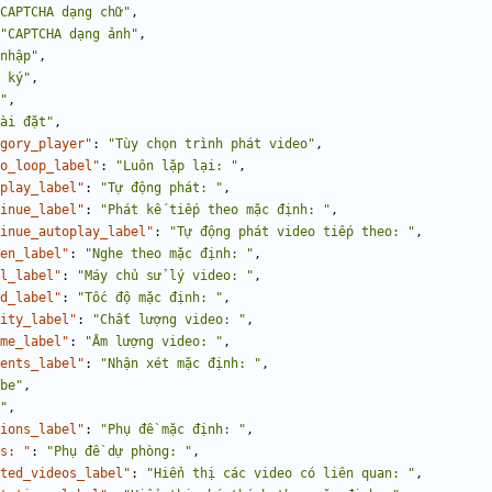
CAPTCHA dạng chữ"
,
"CAPTCHA dạng ảnh"
,
nhập"
,
 ký"
,
"
,
ài đặt"
,
gory_player"
:
"Tùy chọn trình phát video"
,
o_loop_label"
:
"Luôn lặp lại: "
,
play_label"
:
"Tự động phát: "
,
inue_label"
:
"Phát kế tiếp theo mặc định: "
,
inue_autoplay_label"
:
"Tự động phát video tiếp theo: "
,
en_label"
:
"Nghe theo mặc định: "
,
l_label"
:
"Máy chủ sử lý video: "
,
d_label"
:
"Tốc độ mặc định: "
,
ity_label"
:
"Chất lượng video: "
,
me_label"
:
"Âm lượng video: "
,
ents_label"
:
"Nhận xét mặc định: "
,
be"
,
"
,
ions_label"
:
"Phụ đề mặc định: "
,
s: "
:
"Phụ đề dự phòng: "
,
ted_videos_label"
:
"Hiển thị các video có liên quan: "
,