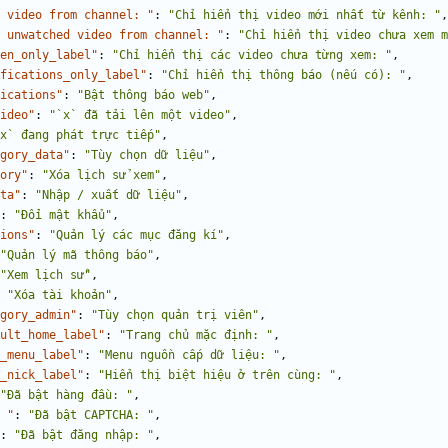
 video from channel: "
:
"Chỉ hiển thị video mới nhất từ kênh: "
,
 unwatched video from channel: "
:
"Chỉ hiển thị video chưa xem m
en_only_label"
:
"Chỉ hiển thị các video chưa từng xem: "
,
fications_only_label"
:
"Chỉ hiển thị thông báo (nếu có): "
,
ications"
:
"Bật thông báo web"
,
ideo"
:
"`x` đã tải lên một video"
,
x` đang phát trực tiếp"
,
gory_data"
:
"Tùy chọn dữ liệu"
,
ory"
:
"Xóa lịch sử xem"
,
ta"
:
"Nhập / xuất dữ liệu"
,
:
"Đổi mật khẩu"
,
ions"
:
"Quản lý các mục đăng kí"
,
"Quản lý mã thông báo"
,
"Xem lịch sử"
,
"Xóa tài khoản"
,
gory_admin"
:
"Tùy chọn quản trị viên"
,
ult_home_label"
:
"Trang chủ mặc định: "
,
_menu_label"
:
"Menu nguồn cấp dữ liệu: "
,
_nick_label"
:
"Hiển thị biệt hiệu ở trên cùng: "
,
"Đã bật hàng đầu: "
,
 "
:
"Đã bật CAPTCHA: "
,
:
"Đã bật đăng nhập: "
,