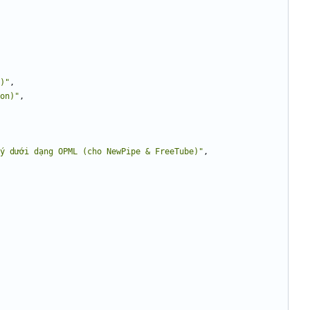
)"
,
on)"
,
ý dưới dạng OPML (cho NewPipe & FreeTube)"
,