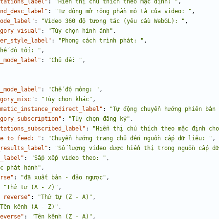
tations_label"
:
"Hiển thị chú thích theo mặc định: "
,
nd_desc_label"
:
"Tự động mở rộng phần mô tả của video: "
,
ode_label"
:
"Video 360 độ tương tác (yêu cầu WebGL): "
,
gory_visual"
:
"Tùy chọn hình ảnh"
,
er_style_label"
:
"Phong cách trình phát: "
,
hế độ tối: "
,
_mode_label"
:
"Chủ đề: "
,
_mode_label"
:
"Chế độ mỏng: "
,
gory_misc"
:
"Tùy chọn khác"
,
matic_instance_redirect_label"
:
"Tự động chuyển hướng phiên bản 
gory_subscription"
:
"Tùy chọn đăng ký"
,
tations_subscribed_label"
:
"Hiển thị chú thích theo mặc định cho
e to feed: "
:
"Chuyển hướng trang chủ đến nguồn cấp dữ liệu: "
,
results_label"
:
"Số lượng video được hiển thị trong nguồn cấp dữ
_label"
:
"Sắp xếp video theo: "
,
c phát hành"
,
rse"
:
"đã xuất bản - đảo ngược"
,
"Thứ tự (A - Z)"
,
 reverse"
:
"Thứ tự (Z - A)"
,
Tên kênh (A - Z)"
,
everse"
:
"Tên kênh (Z - A)"
,