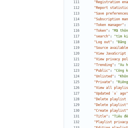
"Registration ena
"Report statistic
"Save preferences
"Subscription man
"Token manager"
:
"Token"
:
"Mã thôn
"search"
:
"tìm ki
"Log out"
:
"Đăng 
"Source available
"View JavaScript 
"View privacy pol
"Trending"
:
"Xu h
"Public"
:
"Công k
"Unlisted"
:
"Khôn
"Private"
:
"Riêng
"View all playlis
"Updated `x` ago"
"Delete playlist 
"Delete playlist"
"Create playlist"
"Title"
:
"Tiêu đề
"Playlist privacy
"Editing playlist