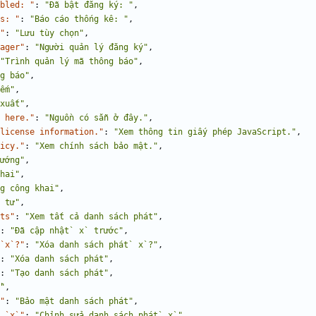
bled: "
:
"Đã bật đăng ký: "
,
s: "
:
"Báo cáo thống kê: "
,
"
:
"Lưu tùy chọn"
,
ager"
:
"Người quản lý đăng ký"
,
"Trình quản lý mã thông báo"
,
g báo"
,
ếm"
,
xuất"
,
 here."
:
"Nguồn có sẵn ở đây."
,
license information."
:
"Xem thông tin giấy phép JavaScript."
,
icy."
:
"Xem chính sách bảo mật."
,
ướng"
,
hai"
,
g công khai"
,
 tư"
,
ts"
:
"Xem tất cả danh sách phát"
,
:
"Đã cập nhật` x` trước"
,
`x`?"
:
"Xóa danh sách phát` x`?"
,
:
"Xóa danh sách phát"
,
:
"Tạo danh sách phát"
,
"
,
"
:
"Bảo mật danh sách phát"
,
 `x`"
:
"Chỉnh sửa danh sách phát` x`"
,