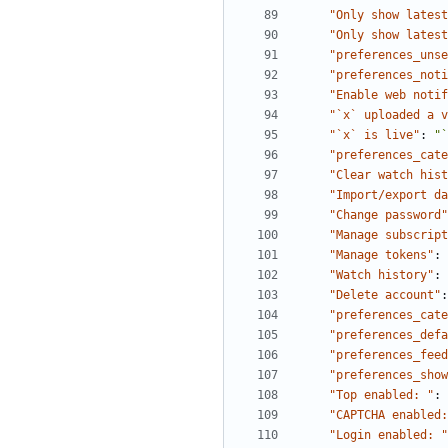
"Only show latest
"Only show latest
"preferences_unse
"preferences_noti
"Enable web notif
"`x` uploaded a v
"`x` is live"
:
"`
"preferences_cate
"Clear watch hist
"Import/export da
"Change password"
"Manage subscript
"Manage tokens"
:
"Watch history"
:
"Delete account"
:
"preferences_cate
"preferences_defa
"preferences_feed
"preferences_show
"Top enabled: "
:
"CAPTCHA enabled:
"Login enabled: "