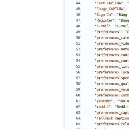
"Text CAPTCHA"
:
"
"Image CAPTCHA"
:
"Sign In"
:
"Đăng 
"Register"
:
"Đăng
"E-mail"
:
"E-mail
"Preferences"
:
"C
"preferences_cate
"preferences_vide
"preferences_auto
"preferences_cont
"preferences_cont
"preferences_list
"preferences_loca
"preferences_spee
"preferences_qual
"preferences_volu
"preferences_comm
"youtube"
:
"YouTu
"reddit"
:
"Reddit
"preferences_capt
"Fallback caption
"preferences_rela