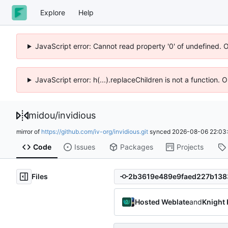
Explore
Help
JavaScript error: Cannot read property '0' of undefined. 
JavaScript error: h(...).replaceChildren is not a function.
midou
/
invidious
mirror of
https://github.com/iv-org/invidious.git
synced
2026-08-06 22:03
Code
Issues
Packages
Projects
Files
Hosted Weblate
and
Knight 