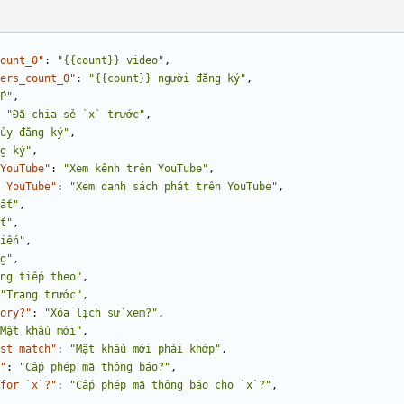
ount_0"
:
"{{count}} video"
,
ers_count_0"
:
"{{count}} người đăng ký"
,
P"
,
"Đã chia sẻ `x` trước"
,
ủy đăng ký"
,
g ký"
,
YouTube"
:
"Xem kênh trên YouTube"
,
 YouTube"
:
"Xem danh sách phát trên YouTube"
,
ất"
,
t"
,
iến"
,
g"
,
ng tiếp theo"
,
"Trang trước"
,
ory?"
:
"Xóa lịch sử xem?"
,
Mật khẩu mới"
,
st match"
:
"Mật khẩu mới phải khớp"
,
"
:
"Cấp phép mã thông báo?"
,
for `x`?"
:
"Cấp phép mã thông báo cho `x`?"
,