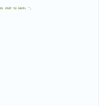
ới nhất từ kênh: "
,