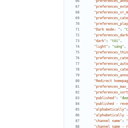
"preferences_anno
"preferences_exte
"preferences_vr_m
"preferences_cate
"preferences_play
"Dark mode: "
:
"C
"preferences_dark
"dark"
:
"tối"
,
"light"
:
"sáng"
,
"preferences_thin
"preferences_cate
"preferences_auto
"preferences_cate
"preferences_anno
"Redirect homepag
"preferences_max_
"preferences_sort
"published"
:
"đượ
"published - reve
"alphabetically"
:
"alphabetically -
"channel name"
:
"
"channel name - r