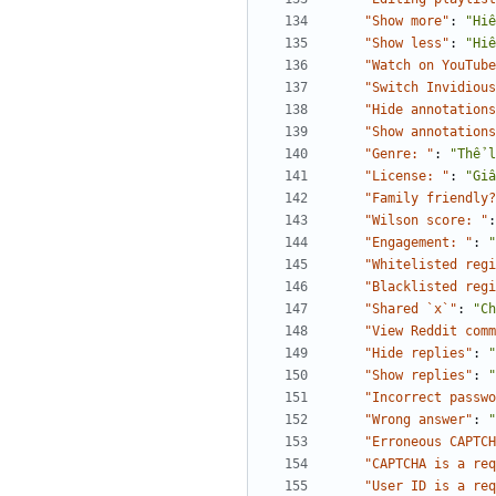
"Show more"
:
"Hiể
"Show less"
:
"Hiể
"Watch on YouTube
"Switch Invidious
"Hide annotations
"Show annotations
"Genre: "
:
"Thể l
"License: "
:
"Giấ
"Family friendly?
"Wilson score: "
:
"Engagement: "
:
"
"Whitelisted regi
"Blacklisted regi
"Shared `x`"
:
"Ch
"View Reddit comm
"Hide replies"
:
"
"Show replies"
:
"
"Incorrect passwo
"Wrong answer"
:
"
"Erroneous CAPTCH
"CAPTCHA is a req
"User ID is a req