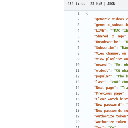
484 lines
25 KiB
JSON
{
"generic_videos_c
"generic_subscrib
"LIVE"
:
"TRỰC TIẾ
"Shared `x` ago"
:
"Unsubscribe"
:
"H
"Subscribe"
:
"Đăn
"View channel on 
"View playlist on
"newest"
:
"Mới nh
"oldest"
:
"Cũ nhấ
"popular"
:
"Phổ b
"last"
:
"cuối cùn
"Next page"
:
"Tra
"Previous page"
:
"Clear watch hist
"New password"
:
"
"New passwords mu
"Authorize token?
"Authorize token 
"Yes"
:
"Có"
,