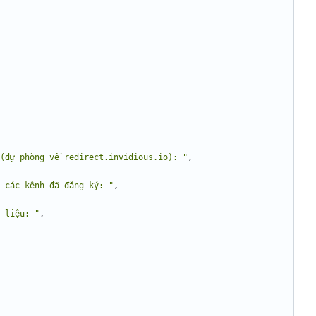
(dự phòng về redirect.invidious.io): "
,
 các kênh đã đăng ký: "
,
 liệu: "
,