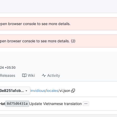
Open browser console to see more details.
 Open browser console to see more details. (2)
:24 +05:30
Releases
Wiki
Activity
invidious
/
locales
/
vi.json
2b3619e489e9faed227b1383e8251a1cb532a5ca
...
Hat
Update Vietnamese translation
8d75d6431a