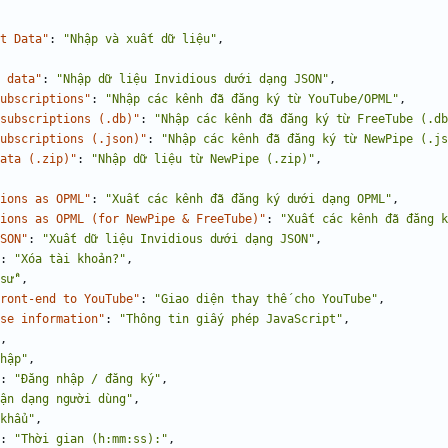
t Data"
:
"Nhập và xuất dữ liệu"
,
 data"
:
"Nhập dữ liệu Invidious dưới dạng JSON"
,
ubscriptions"
:
"Nhập các kênh đã đăng ký từ YouTube/OPML"
,
subscriptions (.db)"
:
"Nhập các kênh đã đăng ký từ FreeTube (.db
ubscriptions (.json)"
:
"Nhập các kênh đã đăng ký từ NewPipe (.js
ata (.zip)"
:
"Nhập dữ liệu từ NewPipe (.zip)"
,
ions as OPML"
:
"Xuất các kênh đã đăng ký dưới dạng OPML"
,
ions as OPML (for NewPipe & FreeTube)"
:
"Xuất các kênh đã đăng k
SON"
:
"Xuất dữ liệu Invidious dưới dạng JSON"
,
:
"Xóa tài khoản?"
,
sử"
,
ront-end to YouTube"
:
"Giao diện thay thế cho YouTube"
,
se information"
:
"Thông tin giấy phép JavaScript"
,
,
hập"
,
:
"Đăng nhập / đăng ký"
,
ận dạng người dùng"
,
khẩu"
,
:
"Thời gian (h:mm:ss):"
,