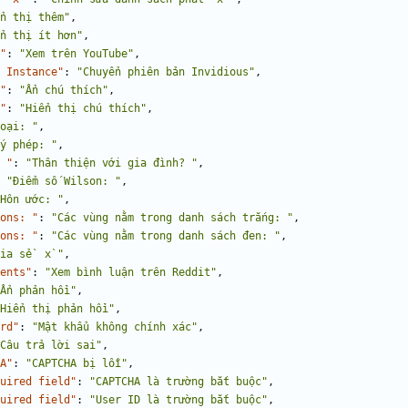
n thị thêm"
,
n thị ít hơn"
,
"
:
"Xem trên YouTube"
,
 Instance"
:
"Chuyển phiên bản Invidious"
,
"
:
"Ẩn chú thích"
,
"
:
"Hiển thị chú thích"
,
oại: "
,
y phép: "
,
 "
:
"Thân thiện với gia đình? "
,
"Điểm số Wilson: "
,
Hôn ước: "
,
ons: "
:
"Các vùng nằm trong danh sách trắng: "
,
ons: "
:
"Các vùng nằm trong danh sách đen: "
,
ia sẻ` x`"
,
ents"
:
"Xem bình luận trên Reddit"
,
Ẩn phản hồi"
,
Hiển thị phản hồi"
,
rd"
:
"Mật khẩu không chính xác"
,
Câu trả lời sai"
,
A"
:
"CAPTCHA bị lỗi"
,
uired field"
:
"CAPTCHA là trường bắt buộc"
,
uired field"
:
"User ID là trường bắt buộc"
,