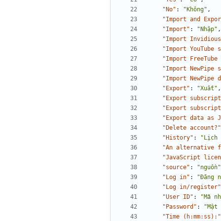
"No"
:
"Không"
,
"Import and Expor
"Import"
:
"Nhập"
,
"Import Invidious
"Import YouTube s
"Import FreeTube 
"Import NewPipe s
"Import NewPipe d
"Export"
:
"Xuất"
,
"Export subscript
"Export subscript
"Export data as J
"Delete account?"
"History"
:
"Lịch 
"An alternative f
"JavaScript licen
"source"
:
"nguồn"
"Log in"
:
"Đăng n
"Log in/register"
"User ID"
:
"Mã nh
"Password"
:
"Mật 
"Time (h:mm:ss):"