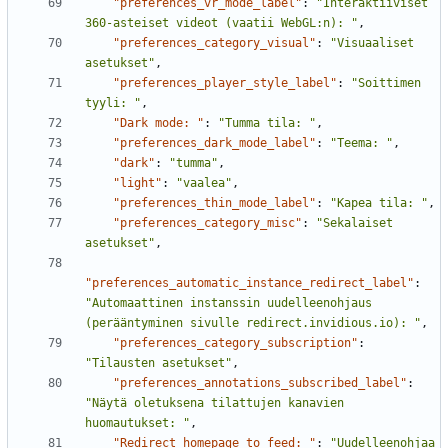
"preferences_vr_mode_label"
:
"Interaktiiviset 
360-asteiset videot (vaatii WebGL:n): "
,
"preferences_category_visual"
:
"Visuaaliset 
asetukset"
,
"preferences_player_style_label"
:
"Soittimen 
tyyli: "
,
"Dark mode: "
:
"Tumma tila: "
,
"preferences_dark_mode_label"
:
"Teema: "
,
"dark"
:
"tumma"
,
"light"
:
"vaalea"
,
"preferences_thin_mode_label"
:
"Kapea tila: "
,
"preferences_category_misc"
:
"Sekalaiset 
asetukset"
,
"preferences_automatic_instance_redirect_label"
:
"Automaattinen instanssin uudelleenohjaus 
(perääntyminen sivulle redirect.invidious.io): "
,
"preferences_category_subscription"
:
"Tilausten asetukset"
,
"preferences_annotations_subscribed_label"
:
"Näytä oletuksena tilattujen kanavien 
huomautukset: "
,
"Redirect homepage to feed: "
:
"Uudelleenohjaa 