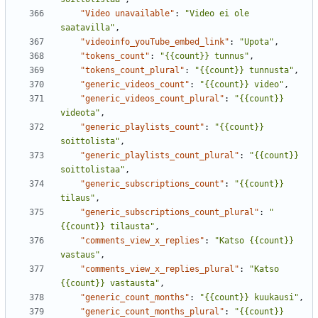
"Video unavailable"
:
"Video ei ole 
saatavilla"
,
"videoinfo_youTube_embed_link"
:
"Upota"
,
"tokens_count"
:
"{{count}} tunnus"
,
"tokens_count_plural"
:
"{{count}} tunnusta"
,
"generic_videos_count"
:
"{{count}} video"
,
"generic_videos_count_plural"
:
"{{count}} 
videota"
,
"generic_playlists_count"
:
"{{count}} 
soittolista"
,
"generic_playlists_count_plural"
:
"{{count}} 
soittolistaa"
,
"generic_subscriptions_count"
:
"{{count}} 
tilaus"
,
"generic_subscriptions_count_plural"
:
"
{{count}} tilausta"
,
"comments_view_x_replies"
:
"Katso {{count}} 
vastaus"
,
"comments_view_x_replies_plural"
:
"Katso 
{{count}} vastausta"
,
"generic_count_months"
:
"{{count}} kuukausi"
,
"generic_count_months_plural"
:
"{{count}} 