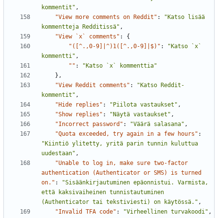
kommentit"
,
"View more comments on Reddit"
:
"Katso lisää 
kommentteja Redditissä"
,
"View `x` comments"
:
{
"([^.,0-9]|^)1([^.,0-9]|$)"
:
"Katso `x` 
kommentti"
,
""
:
"Katso `x` kommenttia"
},
"View Reddit comments"
:
"Katso Reddit-
kommentit"
,
"Hide replies"
:
"Piilota vastaukset"
,
"Show replies"
:
"Näytä vastaukset"
,
"Incorrect password"
:
"Väärä salasana"
,
"Quota exceeded, try again in a few hours"
:
"Kiintiö ylitetty, yritä parin tunnin kuluttua 
uudestaan"
,
"Unable to log in, make sure two-factor 
authentication (Authenticator or SMS) is turned 
on."
:
"Sisäänkirjautuminen epäonnistui. Varmista, 
että kaksivaiheinen tunnistautuminen 
(Authenticator tai tekstiviesti) on käytössä."
,
"Invalid TFA code"
:
"Virheellinen turvakoodi"
,