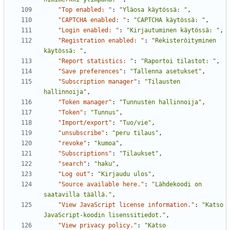
"Top enabled: "
:
"Yläosa käytössä: "
,
"CAPTCHA enabled: "
:
"CAPTCHA käytössä: "
,
"Login enabled: "
:
"Kirjautuminen käytössä: "
,
"Registration enabled: "
:
"Rekisteröityminen 
käytössä: "
,
"Report statistics: "
:
"Raportoi tilastot: "
,
"Save preferences"
:
"Tallenna asetukset"
,
"Subscription manager"
:
"Tilausten 
hallinnoija"
,
"Token manager"
:
"Tunnusten hallinnoija"
,
"Token"
:
"Tunnus"
,
"Import/export"
:
"Tuo/vie"
,
"unsubscribe"
:
"peru tilaus"
,
"revoke"
:
"kumoa"
,
"Subscriptions"
:
"Tilaukset"
,
"search"
:
"haku"
,
"Log out"
:
"Kirjaudu ulos"
,
"Source available here."
:
"Lähdekoodi on 
saatavilla täällä."
,
"View JavaScript license information."
:
"Katso 
JavaScript-koodin lisenssitiedot."
,
"View privacy policy."
:
"Katso 