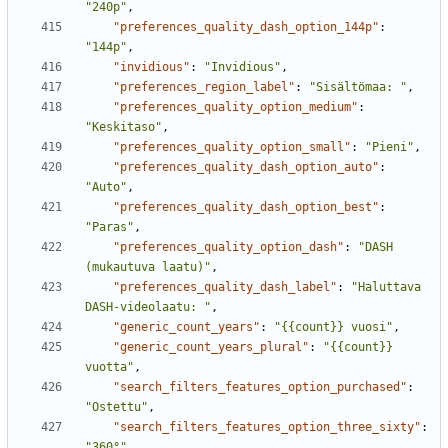
"240p"
,
"preferences_quality_dash_option_144p"
:
"144p"
,
"invidious"
:
"Invidious"
,
"preferences_region_label"
:
"Sisältömaa: "
,
"preferences_quality_option_medium"
:
"Keskitaso"
,
"preferences_quality_option_small"
:
"Pieni"
,
"preferences_quality_dash_option_auto"
:
"Auto"
,
"preferences_quality_dash_option_best"
:
"Paras"
,
"preferences_quality_option_dash"
:
"DASH 
(mukautuva laatu)"
,
"preferences_quality_dash_label"
:
"Haluttava 
DASH-videolaatu: "
,
"generic_count_years"
:
"{{count}} vuosi"
,
"generic_count_years_plural"
:
"{{count}} 
vuotta"
,
"search_filters_features_option_purchased"
:
"Ostettu"
,
"search_filters_features_option_three_sixty"
:
"360°"
,