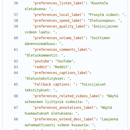
"preferences_listen_label"
:
"Kuuntele 
oletuksena: "
,
"preferences_local_label"
:
"Proxytä videot: "
,
"preferences_speed_label"
:
"Oletusnopeus: "
,
"preferences_quality_label"
:
"Ensisijainen 
videon laatu: "
,
"preferences_volume_label"
:
"Soittimen 
äänenvoimakkuus: "
,
"preferences_comments_label"
:
"Oletuskommentit: "
,
"youtube"
:
"YouTube"
,
"reddit"
:
"Reddit"
,
"preferences_captions_label"
:
"Oletustekstitykset: "
,
"Fallback captions: "
:
"Toissijaiset 
tekstitykset: "
,
"preferences_related_videos_label"
:
"Näytä 
aiheeseen liittyviä videoita: "
,
"preferences_annotations_label"
:
"Näytä 
huomautukset oletuksena: "
,
"preferences_extend_desc_label"
:
"Laajenna 
automaattisesti videon kuvausta: "
,