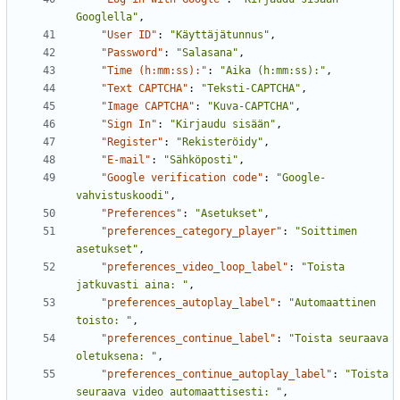
Googlella"
,
"User ID"
:
"Käyttäjätunnus"
,
"Password"
:
"Salasana"
,
"Time (h:mm:ss):"
:
"Aika (h:mm:ss):"
,
"Text CAPTCHA"
:
"Teksti-CAPTCHA"
,
"Image CAPTCHA"
:
"Kuva-CAPTCHA"
,
"Sign In"
:
"Kirjaudu sisään"
,
"Register"
:
"Rekisteröidy"
,
"E-mail"
:
"Sähköposti"
,
"Google verification code"
:
"Google-
vahvistuskoodi"
,
"Preferences"
:
"Asetukset"
,
"preferences_category_player"
:
"Soittimen 
asetukset"
,
"preferences_video_loop_label"
:
"Toista 
jatkuvasti aina: "
,
"preferences_autoplay_label"
:
"Automaattinen 
toisto: "
,
"preferences_continue_label"
:
"Toista seuraava 
oletuksena: "
,
"preferences_continue_autoplay_label"
:
"Toista 
seuraava video automaattisesti: "
,