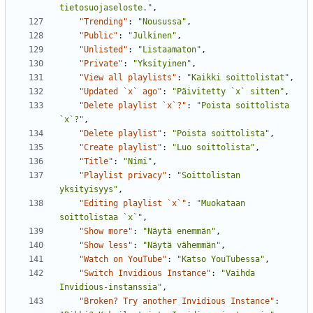
tietosuojaseloste."
,
"Trending"
:
"Nousussa"
,
"Public"
:
"Julkinen"
,
"Unlisted"
:
"Listaamaton"
,
"Private"
:
"Yksityinen"
,
"View all playlists"
:
"Kaikki soittolistat"
,
"Updated `x` ago"
:
"Päivitetty `x` sitten"
,
"Delete playlist `x`?"
:
"Poista soittolista 
`x`?"
,
"Delete playlist"
:
"Poista soittolista"
,
"Create playlist"
:
"Luo soittolista"
,
"Title"
:
"Nimi"
,
"Playlist privacy"
:
"Soittolistan 
yksityisyys"
,
"Editing playlist `x`"
:
"Muokataan 
soittolistaa `x`"
,
"Show more"
:
"Näytä enemmän"
,
"Show less"
:
"Näytä vähemmän"
,
"Watch on YouTube"
:
"Katso YouTubessa"
,
"Switch Invidious Instance"
:
"Vaihda 
Invidious-instanssia"
,
"Broken? Try another Invidious Instance"
: