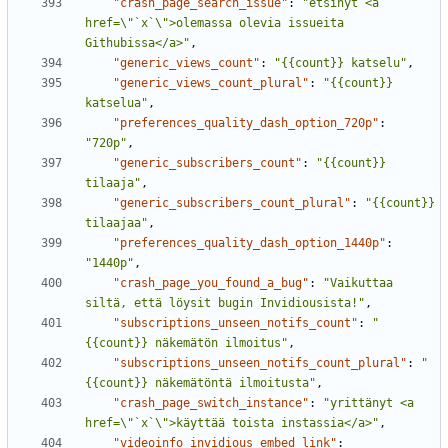
"crash_page_search_issue"
:
"etsinyt <a 
href=\"`x`\">olemassa olevia issueita 
Githubissa</a>"
,
"generic_views_count"
:
"{{count}} katselu"
,
"generic_views_count_plural"
:
"{{count}} 
katselua"
,
"preferences_quality_dash_option_720p"
:
"720p"
,
"generic_subscribers_count"
:
"{{count}} 
tilaaja"
,
"generic_subscribers_count_plural"
:
"{{count}} 
tilaajaa"
,
"preferences_quality_dash_option_1440p"
:
"1440p"
,
"crash_page_you_found_a_bug"
:
"Vaikuttaa 
siltä, että löysit bugin Invidiousista!"
,
"subscriptions_unseen_notifs_count"
:
"
{{count}} näkemätön ilmoitus"
,
"subscriptions_unseen_notifs_count_plural"
:
"
{{count}} näkemätöntä ilmoitusta"
,
"crash_page_switch_instance"
:
"yrittänyt <a 
href=\"`x`\">käyttää toista instassia</a>"
,
"videoinfo_invidious_embed_link"
: