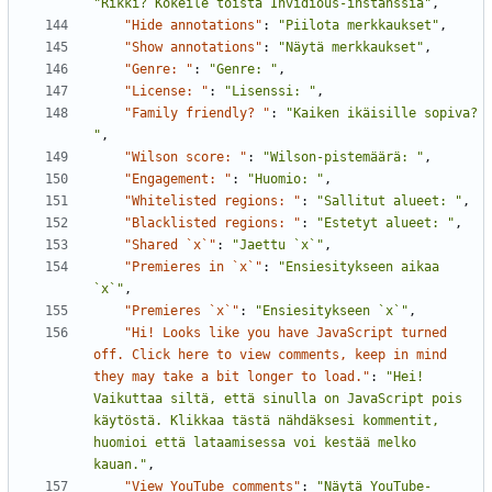
"Rikki? Kokeile toista Invidious-instanssia"
,
"Hide annotations"
:
"Piilota merkkaukset"
,
"Show annotations"
:
"Näytä merkkaukset"
,
"Genre: "
:
"Genre: "
,
"License: "
:
"Lisenssi: "
,
"Family friendly? "
:
"Kaiken ikäisille sopiva? 
"
,
"Wilson score: "
:
"Wilson-pistemäärä: "
,
"Engagement: "
:
"Huomio: "
,
"Whitelisted regions: "
:
"Sallitut alueet: "
,
"Blacklisted regions: "
:
"Estetyt alueet: "
,
"Shared `x`"
:
"Jaettu `x`"
,
"Premieres in `x`"
:
"Ensiesitykseen aikaa 
`x`"
,
"Premieres `x`"
:
"Ensiesitykseen `x`"
,
"Hi! Looks like you have JavaScript turned 
off. Click here to view comments, keep in mind 
they may take a bit longer to load."
:
"Hei! 
Vaikuttaa siltä, että sinulla on JavaScript pois 
käytöstä. Klikkaa tästä nähdäksesi kommentit, 
huomioi että lataamisessa voi kestää melko 
kauan."
,
"View YouTube comments"
:
"Näytä YouTube-