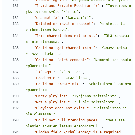
"Invidious Private Feed for `x`"
:
"Invidiousin 
yksityinen syöte `x`:lle"
,
"channel:`x`"
:
"kanava:`x`"
,
"Deleted or invalid channel"
:
"Poistettu tai 
virheellinen kanava"
,
"This channel does not exist."
:
"Tätä kanavaa 
ei ole olemassa."
,
"Could not get channel info."
:
"Kanavatietoa 
ei saatu ladattua."
,
"Could not fetch comments"
:
"Kommenttien nouto 
epäonnistui"
,
"`x` ago"
:
"`x` sitten"
,
"Load more"
:
"Lataa lisää"
,
"Could not create mix."
:
"Sekoituksen luominen 
epäonnistui."
,
"Empty playlist"
:
"Tyhjennä soittolista"
,
"Not a playlist."
:
"Ei ole soittolista."
,
"Playlist does not exist."
:
"Soittolistaa ei 
ole olemassa."
,
"Could not pull trending pages."
:
"Nousussa 
olevien sivujen lataus epäonnistui."
,
"Hidden field \"challenge\" is a required 