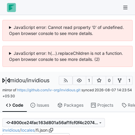
JavaScript error: Cannot read property '0' of undefined.
Open browser console to see more details.
JavaScript error: h(...).replaceChildren is not a function.
Open browser console to see more details. (2)
midou
/
invidious
1
0
1
mirror of
https://github.com/iv-org/invidious.git
synced
2026-08-07 14:23:54
+05:30
Code
Issues
Packages
Projects
Rel
4900ce24fac163d801a56af1fcf0f4c207448adf
invidious
/
locales
/
fi.json