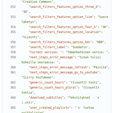
"Creative Commons"
,
"search_filters_features_option_three_d"
:
"3D"
,
"search_filters_features_option_live"
:
"Suora 
lähetys"
,
"search_filters_features_option_four_k"
:
"4K"
,
"search_filters_features_option_location"
:
"Sijainti"
,
"search_filters_features_option_hdr"
:
"HDR"
,
"search_filters_label"
:
"Suodatin"
,
"Current version: "
:
"Tämänhetkinen versio: "
,
"next_steps_error_message"
:
"Sinun tulisi 
kokeilla seuraavia: "
,
"next_steps_error_message_refresh"
:
"Päivitä"
,
"next_steps_error_message_go_to_youtube"
:
"Siirry YouTubeen"
,
"generic_count_hours"
:
"{{count}} tunti"
,
"generic_count_hours_plural"
:
"{{count}} 
tuntia"
,
"download_subtitles"
:
"Tekstitykset - `x` 
(.vtt)"
,
"user_created_playlists"
:
"`x` luotua 
soittolistaa"
,