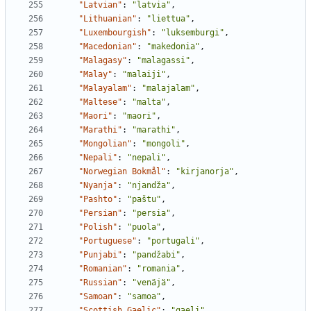
"Latvian"
:
"latvia"
,
"Lithuanian"
:
"liettua"
,
"Luxembourgish"
:
"luksemburgi"
,
"Macedonian"
:
"makedonia"
,
"Malagasy"
:
"malagassi"
,
"Malay"
:
"malaiji"
,
"Malayalam"
:
"malajalam"
,
"Maltese"
:
"malta"
,
"Maori"
:
"maori"
,
"Marathi"
:
"marathi"
,
"Mongolian"
:
"mongoli"
,
"Nepali"
:
"nepali"
,
"Norwegian Bokmål"
:
"kirjanorja"
,
"Nyanja"
:
"njandža"
,
"Pashto"
:
"paštu"
,
"Persian"
:
"persia"
,
"Polish"
:
"puola"
,
"Portuguese"
:
"portugali"
,
"Punjabi"
:
"pandžabi"
,
"Romanian"
:
"romania"
,
"Russian"
:
"venäjä"
,
"Samoan"
:
"samoa"
,
"Scottish Gaelic"
:
"gaeli"
,