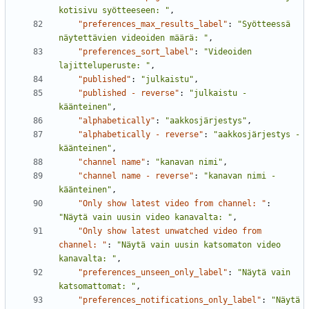
kotisivu syötteeseen: "
,
"preferences_max_results_label"
:
"Syötteessä 
näytettävien videoiden määrä: "
,
"preferences_sort_label"
:
"Videoiden 
lajitteluperuste: "
,
"published"
:
"julkaistu"
,
"published - reverse"
:
"julkaistu - 
käänteinen"
,
"alphabetically"
:
"aakkosjärjestys"
,
"alphabetically - reverse"
:
"aakkosjärjestys - 
käänteinen"
,
"channel name"
:
"kanavan nimi"
,
"channel name - reverse"
:
"kanavan nimi - 
käänteinen"
,
"Only show latest video from channel: "
:
"Näytä vain uusin video kanavalta: "
,
"Only show latest unwatched video from 
channel: "
:
"Näytä vain uusin katsomaton video 
kanavalta: "
,
"preferences_unseen_only_label"
:
"Näytä vain 
katsomattomat: "
,
"preferences_notifications_only_label"
:
"Näytä 