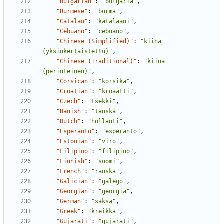
"Bulgarian"
:
"bulgaria"
,
"Burmese"
:
"burma"
,
"Catalan"
:
"katalaani"
,
"Cebuano"
:
"cebuano"
,
"Chinese (Simplified)"
:
"kiina 
(yksinkertaistettu)"
,
"Chinese (Traditional)"
:
"kiina 
(perinteinen)"
,
"Corsican"
:
"korsika"
,
"Croatian"
:
"kroaatti"
,
"Czech"
:
"tšekki"
,
"Danish"
:
"tanska"
,
"Dutch"
:
"hollanti"
,
"Esperanto"
:
"esperanto"
,
"Estonian"
:
"viro"
,
"Filipino"
:
"filipino"
,
"Finnish"
:
"suomi"
,
"French"
:
"ranska"
,
"Galician"
:
"galego"
,
"Georgian"
:
"georgia"
,
"German"
:
"saksa"
,
"Greek"
:
"kreikka"
,
"Gujarati"
:
"gujarati"
,