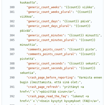
kuukautta"
,
"generic_count_weeks"
:
"{{count}} viikko"
,
"generic_count_weeks_plural"
:
"{{count}} 
viikkoa"
,
"generic_count_days"
:
"{{count}} päivä"
,
"generic_count_days_plural"
:
"{{count}} 
päivää"
,
"generic_count_minutes"
:
"{{count}} minuutti"
,
"generic_count_minutes_plural"
:
"{{count}} 
minuuttia"
,
"comments_points_count"
:
"{{count}} piste"
,
"comments_points_count_plural"
:
"{{count}} 
pistettä"
,
"generic_count_seconds"
:
"{{count}} sekunti"
,
"generic_count_seconds_plural"
:
"{{count}} 
sekuntia"
,
"crash_page_before_reporting"
:
"Varmista ennen 
bugin ilmoittamista, että sinä olet:"
,
"crash_page_refresh"
:
"yrittänyt <a 
href=\"`x`\">päivittää sivun</a>"
,
"crash_page_read_the_faq"
:
"lukenut <a 
href=\"`x`\">Usein kysytyt kysymykset (FAQ)</a>"
,