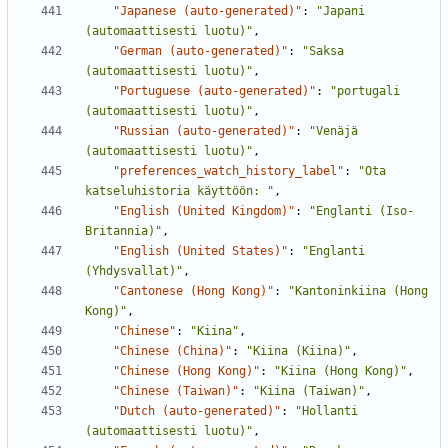
"Japanese (auto-generated)"
:
"Japani 
(automaattisesti luotu)"
,
"German (auto-generated)"
:
"Saksa 
(automaattisesti luotu)"
,
"Portuguese (auto-generated)"
:
"portugali 
(automaattisesti luotu)"
,
"Russian (auto-generated)"
:
"Venäjä 
(automaattisesti luotu)"
,
"preferences_watch_history_label"
:
"Ota 
katseluhistoria käyttöön: "
,
"English (United Kingdom)"
:
"Englanti (Iso-
Britannia)"
,
"English (United States)"
:
"Englanti 
(Yhdysvallat)"
,
"Cantonese (Hong Kong)"
:
"Kantoninkiina (Hong 
Kong)"
,
"Chinese"
:
"Kiina"
,
"Chinese (China)"
:
"Kiina (Kiina)"
,
"Chinese (Hong Kong)"
:
"Kiina (Hong Kong)"
,
"Chinese (Taiwan)"
:
"Kiina (Taiwan)"
,
"Dutch (auto-generated)"
:
"Hollanti 
(automaattisesti luotu)"
,