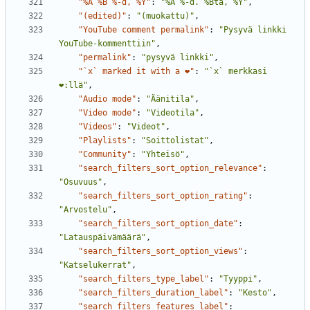
"%A %B %-d, %Y"
:
"%A %-d. %Bta, %Y"
,
"(edited)"
:
"(muokattu)"
,
"YouTube comment permalink"
:
"Pysyvä linkki 
YouTube-kommenttiin"
,
"permalink"
:
"pysyvä linkki"
,
"`x` marked it with a ❤"
:
"`x` merkkasi 
❤:llä"
,
"Audio mode"
:
"Äänitila"
,
"Video mode"
:
"Videotila"
,
"Videos"
:
"Videot"
,
"Playlists"
:
"Soittolistat"
,
"Community"
:
"Yhteisö"
,
"search_filters_sort_option_relevance"
:
"Osuvuus"
,
"search_filters_sort_option_rating"
:
"Arvostelu"
,
"search_filters_sort_option_date"
:
"Latauspäivämäärä"
,
"search_filters_sort_option_views"
:
"Katselukerrat"
,
"search_filters_type_label"
:
"Tyyppi"
,
"search_filters_duration_label"
:
"Kesto"
,
"search_filters_features_label"
: