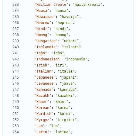
"Haitian Creole"
:
"haitinkreoli"
,
"Hausa"
:
"hausa"
,
"Hawaiian"
:
"havaiji"
,
"Hebrew"
:
"heprea"
,
"Hindi"
:
"hindi"
,
"Hmong"
:
"hmong"
,
"Hungarian"
:
"unkari"
,
"Icelandic"
:
"islanti"
,
"Igbo"
:
"igbo"
,
"Indonesian"
:
"indonesia"
,
"Irish"
:
"iiri"
,
"Italian"
:
"italia"
,
"Japanese"
:
"japani"
,
"Javanese"
:
"jaava"
,
"Kannada"
:
"kannada"
,
"Kazakh"
:
"kazakki"
,
"Khmer"
:
"khmer"
,
"Korean"
:
"korea"
,
"Kurdish"
:
"kurdi"
,
"Kyrgyz"
:
"kirgiisi"
,
"Lao"
:
"lao"
,
"Latin"
:
"latina"
,