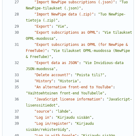
"Import NewPipe subscriptions (.json)"
:
"Tuo 
NewPipe-tilaukset (.json)"
,
"Import NewPipe data (.zip)"
:
"Tuo NewPipe-
tietoja (.zip)"
,
"Export"
:
"Vie"
,
"Export subscriptions as OPML"
:
"Vie tilaukset 
OPML-muodossa"
,
"Export subscriptions as OPML (for NewPipe & 
FreeTube)"
:
"Vie tilaukset OPML-muodossa (NewPipe 
& FreeTube)"
,
"Export data as JSON"
:
"Vie Invidious-data 
JSON-muodossa"
,
"Delete account?"
:
"Poista tili?"
,
"History"
:
"Historia"
,
"An alternative front-end to YouTube"
:
"Vaihtoehtoinen front-end YouTubelle"
,
"JavaScript license information"
:
"JavaScript-
lisenssitiedot"
,
"source"
:
"lähde"
,
"Log in"
:
"Kirjaudu sisään"
,
"Log in/register"
:
"Kirjaudu 
sisään/rekisteröidy"
,
"Log in with Google"
:
"Kirjaudu sisään 