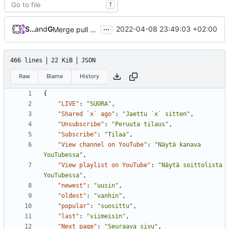
T
...
Samantaz Fox
and
GitHub
2022-04-08 23:49:03 +02:00
Merge pull request
#2956
from SamantazFox/search-
466 lines
22 KiB
JSON
Raw
Blame
History
{
"LIVE"
:
"SUORA"
,
"Shared `x` ago"
:
"Jaettu `x` sitten"
,
"Unsubscribe"
:
"Peruuta tilaus"
,
"Subscribe"
:
"Tilaa"
,
"View channel on YouTube"
:
"Näytä kanava 
YouTubessa"
,
"View playlist on YouTube"
:
"Näytä soittolista 
YouTubessa"
,
"newest"
:
"uusin"
,
"oldest"
:
"vanhin"
,
"popular"
:
"suosittu"
,
"last"
:
"viimeisin"
,
"Next page"
:
"Seuraava sivu"
,