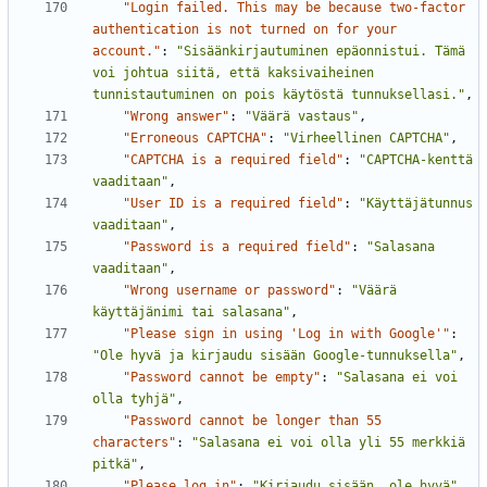
"Login failed. This may be because two-factor 
authentication is not turned on for your 
account."
:
"Sisäänkirjautuminen epäonnistui. Tämä 
voi johtua siitä, että kaksivaiheinen 
tunnistautuminen on pois käytöstä tunnuksellasi."
,
"Wrong answer"
:
"Väärä vastaus"
,
"Erroneous CAPTCHA"
:
"Virheellinen CAPTCHA"
,
"CAPTCHA is a required field"
:
"CAPTCHA-kenttä 
vaaditaan"
,
"User ID is a required field"
:
"Käyttäjätunnus 
vaaditaan"
,
"Password is a required field"
:
"Salasana 
vaaditaan"
,
"Wrong username or password"
:
"Väärä 
käyttäjänimi tai salasana"
,
"Please sign in using 'Log in with Google'"
:
"Ole hyvä ja kirjaudu sisään Google-tunnuksella"
,
"Password cannot be empty"
:
"Salasana ei voi 
olla tyhjä"
,
"Password cannot be longer than 55 
characters"
:
"Salasana ei voi olla yli 55 merkkiä 
pitkä"
,
"Please log in"
:
"Kirjaudu sisään, ole hyvä"
,