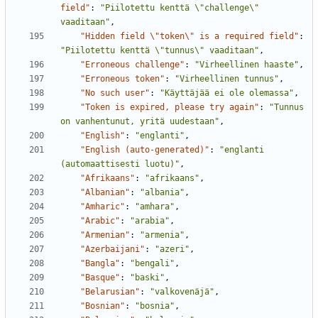
field"
:
"Piilotettu kenttä \"challenge\" 
vaaditaan"
,
"Hidden field \"token\" is a required field"
:
"Piilotettu kenttä \"tunnus\" vaaditaan"
,
"Erroneous challenge"
:
"Virheellinen haaste"
,
"Erroneous token"
:
"Virheellinen tunnus"
,
"No such user"
:
"Käyttäjää ei ole olemassa"
,
"Token is expired, please try again"
:
"Tunnus 
on vanhentunut, yritä uudestaan"
,
"English"
:
"englanti"
,
"English (auto-generated)"
:
"englanti 
(automaattisesti luotu)"
,
"Afrikaans"
:
"afrikaans"
,
"Albanian"
:
"albania"
,
"Amharic"
:
"amhara"
,
"Arabic"
:
"arabia"
,
"Armenian"
:
"armenia"
,
"Azerbaijani"
:
"azeri"
,
"Bangla"
:
"bengali"
,
"Basque"
:
"baski"
,
"Belarusian"
:
"valkovenäjä"
,
"Bosnian"
:
"bosnia"
,