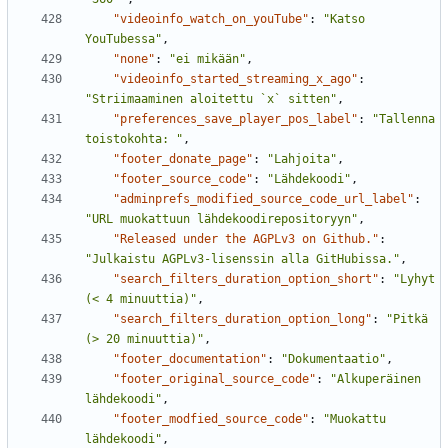
"videoinfo_watch_on_youTube"
:
"Katso 
YouTubessa"
,
"none"
:
"ei mikään"
,
"videoinfo_started_streaming_x_ago"
:
"Striimaaminen aloitettu `x` sitten"
,
"preferences_save_player_pos_label"
:
"Tallenna 
toistokohta: "
,
"footer_donate_page"
:
"Lahjoita"
,
"footer_source_code"
:
"Lähdekoodi"
,
"adminprefs_modified_source_code_url_label"
:
"URL muokattuun lähdekoodirepositoryyn"
,
"Released under the AGPLv3 on Github."
:
"Julkaistu AGPLv3-lisenssin alla GitHubissa."
,
"search_filters_duration_option_short"
:
"Lyhyt 
(< 4 minuuttia)"
,
"search_filters_duration_option_long"
:
"Pitkä 
(> 20 minuuttia)"
,
"footer_documentation"
:
"Dokumentaatio"
,
"footer_original_source_code"
:
"Alkuperäinen 
lähdekoodi"
,
"footer_modfied_source_code"
:
"Muokattu 
lähdekoodi"
,