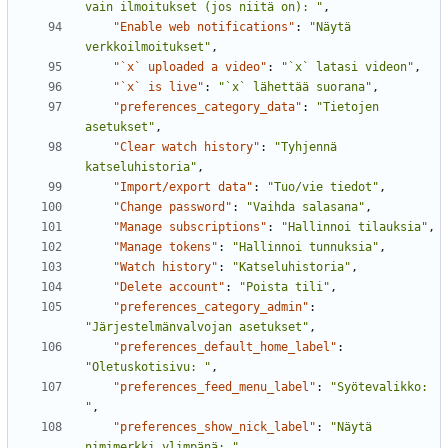
vain ilmoitukset (jos niitä on): "
,
"Enable web notifications"
:
"Näytä 
verkkoilmoitukset"
,
"`x` uploaded a video"
:
"`x` latasi videon"
,
"`x` is live"
:
"`x` lähettää suorana"
,
"preferences_category_data"
:
"Tietojen 
asetukset"
,
"Clear watch history"
:
"Tyhjennä 
katseluhistoria"
,
"Import/export data"
:
"Tuo/vie tiedot"
,
"Change password"
:
"Vaihda salasana"
,
"Manage subscriptions"
:
"Hallinnoi tilauksia"
,
"Manage tokens"
:
"Hallinnoi tunnuksia"
,
"Watch history"
:
"Katseluhistoria"
,
"Delete account"
:
"Poista tili"
,
"preferences_category_admin"
:
"Järjestelmänvalvojan asetukset"
,
"preferences_default_home_label"
:
"Oletuskotisivu: "
,
"preferences_feed_menu_label"
:
"Syötevalikko: 
"
,
"preferences_show_nick_label"
:
"Näytä 
nimimerkki ylimpänä: "
,