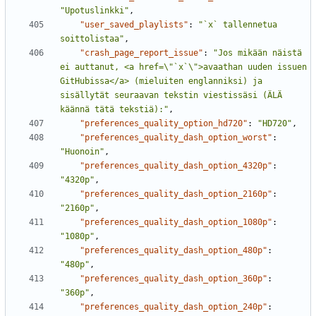
"Upotuslinkki"
,
"user_saved_playlists"
:
"`x` tallennetua 
soittolistaa"
,
"crash_page_report_issue"
:
"Jos mikään näistä 
ei auttanut, <a href=\"`x`\">avaathan uuden issuen 
GitHubissa</a> (mieluiten englanniksi) ja 
sisällytät seuraavan tekstin viestissäsi (ÄLÄ 
käännä tätä tekstiä):"
,
"preferences_quality_option_hd720"
:
"HD720"
,
"preferences_quality_dash_option_worst"
:
"Huonoin"
,
"preferences_quality_dash_option_4320p"
:
"4320p"
,
"preferences_quality_dash_option_2160p"
:
"2160p"
,
"preferences_quality_dash_option_1080p"
:
"1080p"
,
"preferences_quality_dash_option_480p"
:
"480p"
,
"preferences_quality_dash_option_360p"
:
"360p"
,
"preferences_quality_dash_option_240p"
: