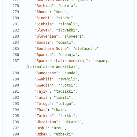
"Serbian"
:
"serbia"
,
"Shona"
:
"šona"
,
"Sindhi"
:
"sindhi"
,
"Sinhala"
:
"sinhali"
,
"Slovak"
:
"slovakki"
,
"Slovenian"
:
"sloveeni"
,
"Somali"
:
"somali"
,
"Southern Sotho"
:
"eteläsotho"
,
"Spanish"
:
"espanja"
,
"Spanish (Latin America)"
:
"espanja 
(Latinalainen Amerikka)"
,
"Sundanese"
:
"sunda"
,
"Swahili"
:
"swahili"
,
"Swedish"
:
"ruotsi"
,
"Tajik"
:
"tadžikki"
,
"Tamil"
:
"tamili"
,
"Telugu"
:
"telugu"
,
"Thai"
:
"thai"
,
"Turkish"
:
"turkki"
,
"Ukrainian"
:
"ukraina"
,
"Urdu"
:
"urdu"
,
"Uzbek"
:
"uzbekki"
,