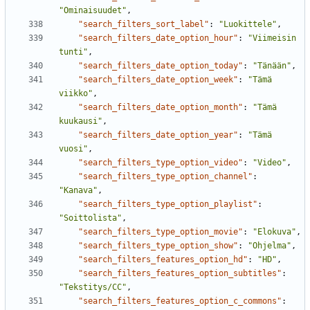
"Ominaisuudet"
,
"search_filters_sort_label"
:
"Luokittele"
,
"search_filters_date_option_hour"
:
"Viimeisin 
tunti"
,
"search_filters_date_option_today"
:
"Tänään"
,
"search_filters_date_option_week"
:
"Tämä 
viikko"
,
"search_filters_date_option_month"
:
"Tämä 
kuukausi"
,
"search_filters_date_option_year"
:
"Tämä 
vuosi"
,
"search_filters_type_option_video"
:
"Video"
,
"search_filters_type_option_channel"
:
"Kanava"
,
"search_filters_type_option_playlist"
:
"Soittolista"
,
"search_filters_type_option_movie"
:
"Elokuva"
,
"search_filters_type_option_show"
:
"Ohjelma"
,
"search_filters_features_option_hd"
:
"HD"
,
"search_filters_features_option_subtitles"
:
"Tekstitys/CC"
,
"search_filters_features_option_c_commons"
: