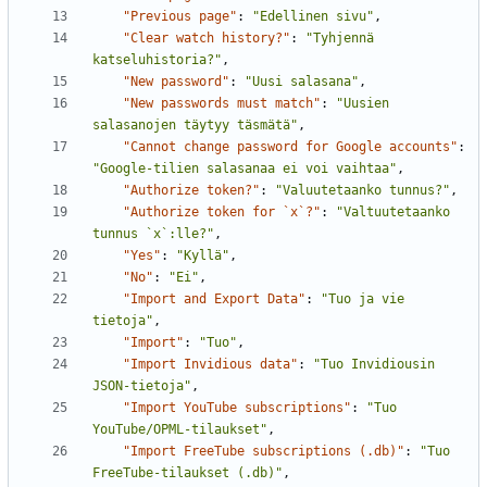
"Previous page"
:
"Edellinen sivu"
,
"Clear watch history?"
:
"Tyhjennä 
katseluhistoria?"
,
"New password"
:
"Uusi salasana"
,
"New passwords must match"
:
"Uusien 
salasanojen täytyy täsmätä"
,
"Cannot change password for Google accounts"
:
"Google-tilien salasanaa ei voi vaihtaa"
,
"Authorize token?"
:
"Valuutetaanko tunnus?"
,
"Authorize token for `x`?"
:
"Valtuutetaanko 
tunnus `x`:lle?"
,
"Yes"
:
"Kyllä"
,
"No"
:
"Ei"
,
"Import and Export Data"
:
"Tuo ja vie 
tietoja"
,
"Import"
:
"Tuo"
,
"Import Invidious data"
:
"Tuo Invidiousin 
JSON-tietoja"
,
"Import YouTube subscriptions"
:
"Tuo 
YouTube/OPML-tilaukset"
,
"Import FreeTube subscriptions (.db)"
:
"Tuo 
FreeTube-tilaukset (.db)"
,