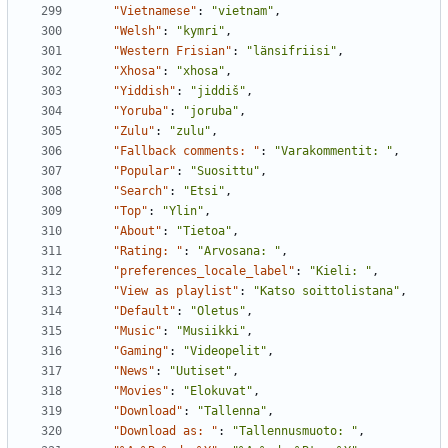
"Vietnamese"
:
"vietnam"
,
"Welsh"
:
"kymri"
,
"Western Frisian"
:
"länsifriisi"
,
"Xhosa"
:
"xhosa"
,
"Yiddish"
:
"jiddiš"
,
"Yoruba"
:
"joruba"
,
"Zulu"
:
"zulu"
,
"Fallback comments: "
:
"Varakommentit: "
,
"Popular"
:
"Suosittu"
,
"Search"
:
"Etsi"
,
"Top"
:
"Ylin"
,
"About"
:
"Tietoa"
,
"Rating: "
:
"Arvosana: "
,
"preferences_locale_label"
:
"Kieli: "
,
"View as playlist"
:
"Katso soittolistana"
,
"Default"
:
"Oletus"
,
"Music"
:
"Musiikki"
,
"Gaming"
:
"Videopelit"
,
"News"
:
"Uutiset"
,
"Movies"
:
"Elokuvat"
,
"Download"
:
"Tallenna"
,
"Download as: "
:
"Tallennusmuoto: "
,