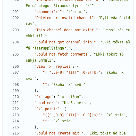
Persónulegur Straumur fyrir `x`"
,
"channel:`x`"
:
"rás:`x`"
,
"Deleted or invalid channel"
:
"Eytt eða ógild 
rás"
,
"This channel does not exist."
:
"Þessi rás er 
ekki til."
,
"Could not get channel info."
:
"Ekki tókst að 
fá rásarupplýsingar."
,
"Could not fetch comments"
:
"Ekki tókst að 
sækja ummæli"
,
"View `x` replies"
:
{
"([^.,0-9]|^)1([^.,0-9]|$)"
:
"Skoða `x` 
svar"
,
""
:
"Skoða `x` svör"
},
"`x` ago"
:
"`x` síðan"
,
"Load more"
:
"Hlaða meira"
,
"`x` points"
:
{
"([^.,0-9]|^)1([^.,0-9]|$)"
:
"`x` stig"
,
""
:
"`x` stig"
},
"Could not create mix."
:
"Ekki tókst að búa 