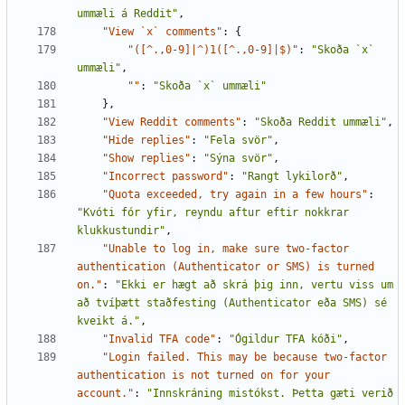
ummæli á Reddit"
,
"View `x` comments"
:
{
"([^.,0-9]|^)1([^.,0-9]|$)"
:
"Skoða `x` 
ummæli"
,
""
:
"Skoða `x` ummæli"
},
"View Reddit comments"
:
"Skoða Reddit ummæli"
,
"Hide replies"
:
"Fela svör"
,
"Show replies"
:
"Sýna svör"
,
"Incorrect password"
:
"Rangt lykilorð"
,
"Quota exceeded, try again in a few hours"
:
"Kvóti fór yfir, reyndu aftur eftir nokkrar 
klukkustundir"
,
"Unable to log in, make sure two-factor 
authentication (Authenticator or SMS) is turned 
on."
:
"Ekki er hægt að skrá þig inn, vertu viss um 
að tvíþætt staðfesting (Authenticator eða SMS) sé 
kveikt á."
,
"Invalid TFA code"
:
"Ógildur TFA kóði"
,
"Login failed. This may be because two-factor 
authentication is not turned on for your 
account."
:
"Innskráning mistókst. Þetta gæti verið 