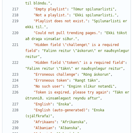
til blöndu."
,
"Empty playlist"
:
"Tómur spilunarlisti"
,
"Not a playlist."
:
"Ekki spilunarlisti."
,
"Playlist does not exist."
:
"Spilunarlisti er 
ekki til."
,
"Could not pull trending pages."
:
"Ekki tókst 
að draga vinsælar síður."
,
"Hidden field \"challenge\" is a required 
field"
:
"Falinn reitur \"áskorun\" er nauðsynlegur 
reitur"
,
"Hidden field \"token\" is a required field"
:
"Falinn reitur \"tákn\" er nauðsynlegur reitur"
,
"Erroneous challenge"
:
"Röng áskorun"
,
"Erroneous token"
:
"Rangt tákn"
,
"No such user"
:
"Enginn slíkur notandi"
,
"Token is expired, please try again"
:
"Tákn er 
útrunnið, vinsamlegast reyndu aftur"
,
"English"
:
"Enska"
,
"English (auto-generated)"
:
"Enska 
(sjálfkrafa)"
,
"Afrikaans"
:
"Afríkanska"
,
"Albanian"
:
"Albanska"
,