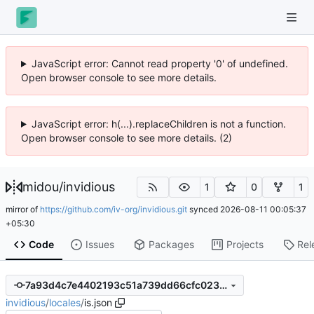
JavaScript error: Cannot read property '0' of undefined.
Open browser console to see more details.
JavaScript error: h(...).replaceChildren is not a function.
Open browser console to see more details. (2)
midou
/
invidious
1
0
1
mirror of
https://github.com/iv-org/invidious.git
synced
2026-08-11 00:05:37
+05:30
Code
Issues
Packages
Projects
Rel
7a93d4c7e4402193c51a739dd66cfc023931a2a2
invidious
/
locales
/
is.json