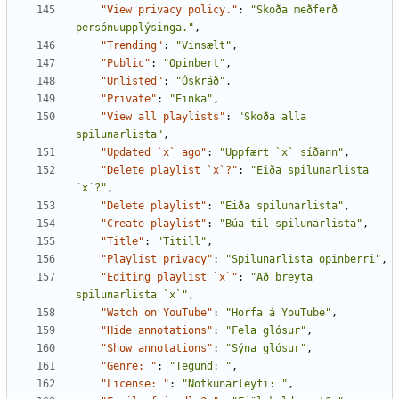
"View privacy policy."
:
"Skoða meðferð 
persónuupplýsinga."
,
"Trending"
:
"Vinsælt"
,
"Public"
:
"Opinbert"
,
"Unlisted"
:
"Óskráð"
,
"Private"
:
"Einka"
,
"View all playlists"
:
"Skoða alla 
spilunarlista"
,
"Updated `x` ago"
:
"Uppfært `x` síðann"
,
"Delete playlist `x`?"
:
"Eiða spilunarlista 
`x`?"
,
"Delete playlist"
:
"Eiða spilunarlista"
,
"Create playlist"
:
"Búa til spilunarlista"
,
"Title"
:
"Titill"
,
"Playlist privacy"
:
"Spilunarlista opinberri"
,
"Editing playlist `x`"
:
"Að breyta 
spilunarlista `x`"
,
"Watch on YouTube"
:
"Horfa á YouTube"
,
"Hide annotations"
:
"Fela glósur"
,
"Show annotations"
:
"Sýna glósur"
,
"Genre: "
:
"Tegund: "
,
"License: "
:
"Notkunarleyfi: "
,