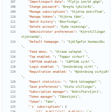
"Import/export data"
:
"Flytja inn/út gögn"
,
"Change password"
:
"Breyta lykilorði"
,
"Manage subscriptions"
:
"Stjórna áskriftum"
,
"Manage tokens"
:
"Stjórna tákn"
,
"Watch history"
:
"Áhorfssögu"
,
"Delete account"
:
"Eyða reikningi"
,
"Administrator preferences"
:
"Kjörstillingar 
stjórnanda"
,
"Default homepage: "
:
"Sjálfgefin heimasíða: 
"
,
"Feed menu: "
:
"Straum valmynd: "
,
"Top enabled: "
:
"Toppur virkur? "
,
"CAPTCHA enabled: "
:
"CAPTCHA virk? "
,
"Login enabled: "
:
"Innskráning virk? "
,
"Registration enabled: "
:
"Nýskráning virkjuð? 
"
,
"Report statistics: "
:
"Skrá talnagögn? "
,
"Save preferences"
:
"Vista stillingar"
,
"Subscription manager"
:
"Áskriftarstjóri"
,
"Token manager"
:
"Táknstjóri"
,
"Token"
:
"Tákn"
,
"`x` subscriptions"
:
{
"([^.,0-9]|^)1([^.,0-9]|$)"
:
"`x` 