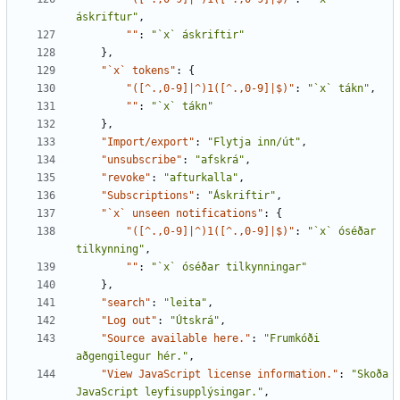
áskriftur"
,
""
:
"`x` áskriftir"
},
"`x` tokens"
:
{
"([^.,0-9]|^)1([^.,0-9]|$)"
:
"`x` tákn"
,
""
:
"`x` tákn"
},
"Import/export"
:
"Flytja inn/út"
,
"unsubscribe"
:
"afskrá"
,
"revoke"
:
"afturkalla"
,
"Subscriptions"
:
"Áskriftir"
,
"`x` unseen notifications"
:
{
"([^.,0-9]|^)1([^.,0-9]|$)"
:
"`x` óséðar 
tilkynning"
,
""
:
"`x` óséðar tilkynningar"
},
"search"
:
"leita"
,
"Log out"
:
"Útskrá"
,
"Source available here."
:
"Frumkóði 
aðgengilegur hér."
,
"View JavaScript license information."
:
"Skoða 
JavaScript leyfisupplýsingar."
,