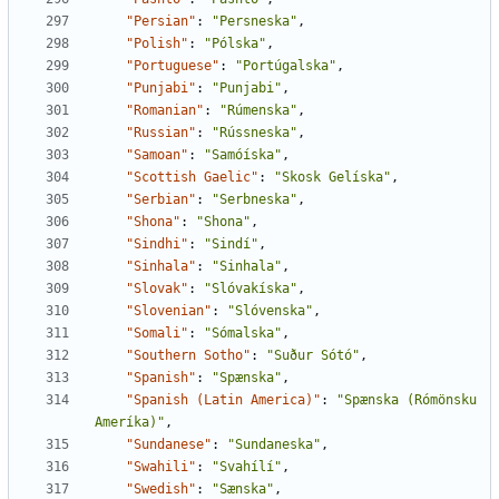
"Persian"
:
"Persneska"
,
"Polish"
:
"Pólska"
,
"Portuguese"
:
"Portúgalska"
,
"Punjabi"
:
"Punjabi"
,
"Romanian"
:
"Rúmenska"
,
"Russian"
:
"Rússneska"
,
"Samoan"
:
"Samóíska"
,
"Scottish Gaelic"
:
"Skosk Gelíska"
,
"Serbian"
:
"Serbneska"
,
"Shona"
:
"Shona"
,
"Sindhi"
:
"Sindí"
,
"Sinhala"
:
"Sinhala"
,
"Slovak"
:
"Slóvakíska"
,
"Slovenian"
:
"Slóvenska"
,
"Somali"
:
"Sómalska"
,
"Southern Sotho"
:
"Suður Sótó"
,
"Spanish"
:
"Spænska"
,
"Spanish (Latin America)"
:
"Spænska (Rómönsku 
Ameríka)"
,
"Sundanese"
:
"Sundaneska"
,
"Swahili"
:
"Svahílí"
,
"Swedish"
:
"Sænska"
,