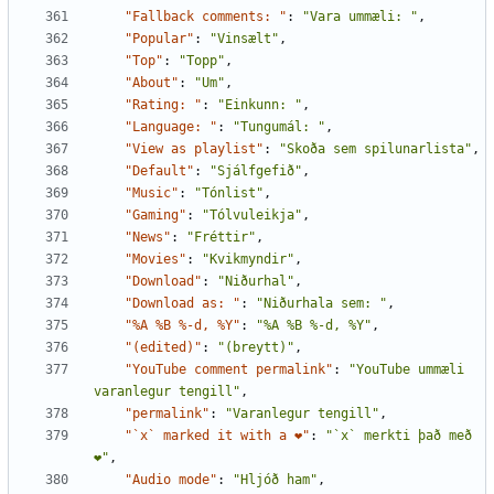
"Fallback comments: "
:
"Vara ummæli: "
,
"Popular"
:
"Vinsælt"
,
"Top"
:
"Topp"
,
"About"
:
"Um"
,
"Rating: "
:
"Einkunn: "
,
"Language: "
:
"Tungumál: "
,
"View as playlist"
:
"Skoða sem spilunarlista"
,
"Default"
:
"Sjálfgefið"
,
"Music"
:
"Tónlist"
,
"Gaming"
:
"Tólvuleikja"
,
"News"
:
"Fréttir"
,
"Movies"
:
"Kvikmyndir"
,
"Download"
:
"Niðurhal"
,
"Download as: "
:
"Niðurhala sem: "
,
"%A %B %-d, %Y"
:
"%A %B %-d, %Y"
,
"(edited)"
:
"(breytt)"
,
"YouTube comment permalink"
:
"YouTube ummæli 
varanlegur tengill"
,
"permalink"
:
"Varanlegur tengill"
,
"`x` marked it with a ❤"
:
"`x` merkti það með 
❤"
,
"Audio mode"
:
"Hljóð ham"
,