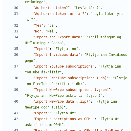
reikninga"
,
"Authorize token?"
:
"Leyfa tákn?"
,
"Authorize token for `x`?"
:
"Leyfa tákn fyrir 
`x`?"
,
"Yes"
:
"Já"
,
"No"
:
"Nei"
,
"Import and Export Data"
:
"Innflutningur og 
Útflutningur Gagna"
,
"Import"
:
"Flytja inn"
,
"Import Invidious data"
:
"Flytja inn Invidious 
gögn"
,
"Import YouTube subscriptions"
:
"Flytja inn 
YouTube áskriftir"
,
"Import FreeTube subscriptions (.db)"
:
"Flytja 
inn FreeTube áskriftir (.db)"
,
"Import NewPipe subscriptions (.json)"
:
"Flytja inn NewPipe áskriftir (.json)"
,
"Import NewPipe data (.zip)"
:
"Flytja inn 
NewPipe gögn (.zip)"
,
"Export"
:
"Flytja út"
,
"Export subscriptions as OPML"
:
"Flytja út 
áskriftir sem OPML"
,
"Export subscriptions as OPML (for NewPipe & 