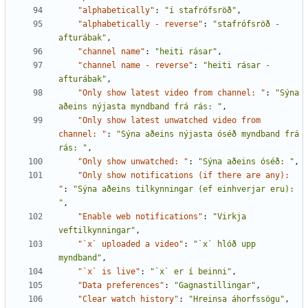
"alphabetically"
:
"í stafrófsröð"
,
"alphabetically - reverse"
:
"stafrófsröð - 
afturábak"
,
"channel name"
:
"heiti rásar"
,
"channel name - reverse"
:
"heiti rásar - 
afturábak"
,
"Only show latest video from channel: "
:
"Sýna 
aðeins nýjasta myndband frá rás: "
,
"Only show latest unwatched video from 
channel: "
:
"Sýna aðeins nýjasta óséð myndband frá 
rás: "
,
"Only show unwatched: "
:
"Sýna aðeins óséð: "
,
"Only show notifications (if there are any): 
"
:
"Sýna aðeins tilkynningar (ef einhverjar eru): 
"
,
"Enable web notifications"
:
"Virkja 
veftilkynningar"
,
"`x` uploaded a video"
:
"`x` hlóð upp 
myndband"
,
"`x` is live"
:
"`x` er í beinni"
,
"Data preferences"
:
"Gagnastillingar"
,
"Clear watch history"
:
"Hreinsa áhorfssögu"
,