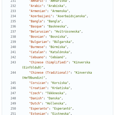
"Amharic"
:
"Amharíska"
,
"Arabic"
:
"Arabíska"
,
"Armenian"
:
"Armenska"
,
"Azerbaijani"
:
"Aserbaídsjanska"
,
"Bangla"
:
"Bangla"
,
"Basque"
:
"Baskneska"
,
"Belarusian"
:
"Hvítrússneska"
,
"Bosnian"
:
"Bosníska"
,
"Bulgarian"
:
"Búlgarska"
,
"Burmese"
:
"Búrmíska"
,
"Catalan"
:
"Katalónska"
,
"Cebuano"
:
"Cebúanó"
,
"Chinese (Simplified)"
:
"Kínverska 
(Einfölduð)"
,
"Chinese (Traditional)"
:
"Kínverska 
(Hefðbundin)"
,
"Corsican"
:
"Korsíska"
,
"Croatian"
:
"Króatíska"
,
"Czech"
:
"Tékkneska"
,
"Danish"
:
"Danska"
,
"Dutch"
:
"Hollenska"
,
"Esperanto"
:
"Esperantó"
,
"Estonian"
:
"Eistneska"
,