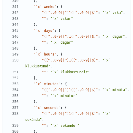
},
"`x` weeks"
:
{
"([^.,0-9]|^)1([^.,0-9]|$)"
:
"`x` vika"
,
""
:
"`x` vikur"
},
"`x` days"
:
{
"([^.,0-9]|^)1([^.,0-9]|$)"
:
"`x` dagur"
,
""
:
"`x` dagar"
},
"`x` hours"
:
{
"([^.,0-9]|^)1([^.,0-9]|$)"
:
"`x` 
klukkustund"
,
""
:
"`x` klukkustundir"
},
"`x` minutes"
:
{
"([^.,0-9]|^)1([^.,0-9]|$)"
:
"`x` mínúta"
,
""
:
"`x` mínútur"
},
"`x` seconds"
:
{
"([^.,0-9]|^)1([^.,0-9]|$)"
:
"`x` 
sekúnda"
,
""
:
"`x` sekúndur"
},