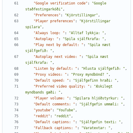
"Google verification code"
:
"Google 
staðfestingarkóði"
,
"Preferences"
:
"Kjörstillingar"
,
"Player preferences"
:
"Kjörstillingar 
spilara"
,
"Always loop: "
:
"Alltaf lykkja: "
,
"Autoplay: "
:
"Spila sjálfkrafa: "
,
"Play next by default: "
:
"Spila næst 
sjálfgefið: "
,
"Autoplay next video: "
:
"Spila næst 
sjálfkrafa: "
,
"Listen by default: "
:
"Hlusta sjálfgefið: "
,
"Proxy videos: "
:
"Proxy myndbönd? "
,
"Default speed: "
:
"Sjálfgefinn hraði: "
,
"Preferred video quality: "
:
"Æskilegt 
myndbands gæði: "
,
"Player volume: "
:
"Spilara hljóðstyrkur: "
,
"Default comments: "
:
"Sjálfgefin ummæli: "
,
"youtube"
:
"YouTube"
,
"reddit"
:
"reddit"
,
"Default captions: "
:
"Sjálfgefin texti: "
,
"Fallback captions: "
:
"Varatextar: "
,