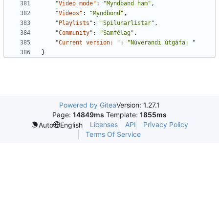
"Video mode"
:
"Myndband ham"
,
"Videos"
:
"Myndbönd"
,
"Playlists"
:
"Spilunarlistar"
,
"Community"
:
"Samfélag"
,
"Current version: "
:
"Núverandi útgáfa: "
}
Powered by Gitea
Version: 1.27.1
Page:
14849ms
Template:
1855ms
Licenses
API
Privacy Policy
Auto
English
Terms Of Service