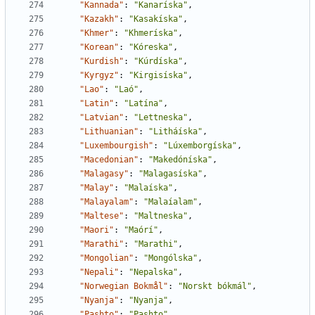
"Kannada"
:
"Kanaríska"
,
"Kazakh"
:
"Kasakíska"
,
"Khmer"
:
"Khmeríska"
,
"Korean"
:
"Kóreska"
,
"Kurdish"
:
"Kúrdíska"
,
"Kyrgyz"
:
"Kirgisíska"
,
"Lao"
:
"Laó"
,
"Latin"
:
"Latína"
,
"Latvian"
:
"Lettneska"
,
"Lithuanian"
:
"Litháíska"
,
"Luxembourgish"
:
"Lúxemborgíska"
,
"Macedonian"
:
"Makedóníska"
,
"Malagasy"
:
"Malagasíska"
,
"Malay"
:
"Malaíska"
,
"Malayalam"
:
"Malaíalam"
,
"Maltese"
:
"Maltneska"
,
"Maori"
:
"Maórí"
,
"Marathi"
:
"Marathi"
,
"Mongolian"
:
"Mongólska"
,
"Nepali"
:
"Nepalska"
,
"Norwegian Bokmål"
:
"Norskt bókmál"
,
"Nyanja"
:
"Nyanja"
,
"Pashto"
:
"Pashto"
,