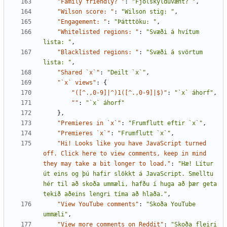
"Family friendly? "
:
"Fjölskylduvænt? "
,
"Wilson score: "
:
"Wilson stig: "
,
"Engagement: "
:
"Þátttöku: "
,
"Whitelisted regions: "
:
"Svæði á hvítum 
lista: "
,
"Blacklisted regions: "
:
"Svæði á svörtum 
lista: "
,
"Shared `x`"
:
"Deilt `x`"
,
"`x` views"
:
{
"([^.,0-9]|^)1([^.,0-9]|$)"
:
"`x` áhorf"
,
""
:
"`x` áhorf"
},
"Premieres in `x`"
:
"Frumflutt eftir `x`"
,
"Premieres `x`"
:
"Frumflutt `x`"
,
"Hi! Looks like you have JavaScript turned 
off. Click here to view comments, keep in mind 
they may take a bit longer to load."
:
"Hæ! Lítur 
út eins og þú hafir slökkt á JavaScript. Smelltu 
hér til að skoða ummæli, hafðu í huga að þær geta 
tekið aðeins lengri tíma að hlaða."
,
"View YouTube comments"
:
"Skoða YouTube 
ummæli"
,
"View more comments on Reddit"
:
"Skoða fleiri 