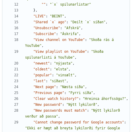
""
:
"`x` spilunarlistar"
},
"LIVE"
:
"BEINT"
,
"Shared `x` ago"
:
"Deilt `x` síðan"
,
"Unsubscribe"
:
"Afskrá"
,
"Subscribe"
:
"Áskrifa"
,
"View channel on YouTube"
:
"Skoða rás á 
YouTube"
,
"View playlist on YouTube"
:
"Skoða 
spilunarlisti á YouTube"
,
"newest"
:
"nýjasta"
,
"oldest"
:
"elsta"
,
"popular"
:
"vinsælt"
,
"last"
:
"síðast"
,
"Next page"
:
"Næsta síða"
,
"Previous page"
:
"Fyrri síða"
,
"Clear watch history?"
:
"Hreinsa áhorfssögu?"
,
"New password"
:
"Nýtt lykilorð"
,
"New passwords must match"
:
"Nýtt lykilorð 
verður að passa"
,
"Cannot change password for Google accounts"
:
"Ekki er hægt að breyta lykilorði fyrir Google 