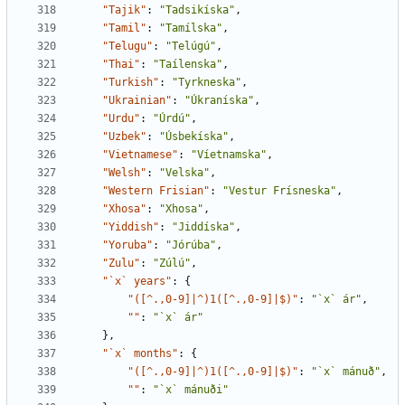
"Tajik"
:
"Tadsikíska"
,
"Tamil"
:
"Tamílska"
,
"Telugu"
:
"Telúgú"
,
"Thai"
:
"Taílenska"
,
"Turkish"
:
"Tyrkneska"
,
"Ukrainian"
:
"Úkraníska"
,
"Urdu"
:
"Úrdú"
,
"Uzbek"
:
"Úsbekíska"
,
"Vietnamese"
:
"Víetnamska"
,
"Welsh"
:
"Velska"
,
"Western Frisian"
:
"Vestur Frísneska"
,
"Xhosa"
:
"Xhosa"
,
"Yiddish"
:
"Jiddíska"
,
"Yoruba"
:
"Jórúba"
,
"Zulu"
:
"Zúlú"
,
"`x` years"
:
{
"([^.,0-9]|^)1([^.,0-9]|$)"
:
"`x` ár"
,
""
:
"`x` ár"
},
"`x` months"
:
{
"([^.,0-9]|^)1([^.,0-9]|$)"
:
"`x` mánuð"
,
""
:
"`x` mánuði"