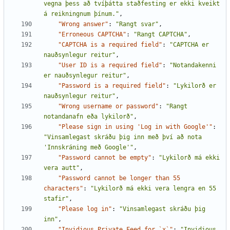
vegna þess að tvíþátta staðfesting er ekki kveikt 
á reikningnum þínum."
,
"Wrong answer"
:
"Rangt svar"
,
"Erroneous CAPTCHA"
:
"Rangt CAPTCHA"
,
"CAPTCHA is a required field"
:
"CAPTCHA er 
nauðsynlegur reitur"
,
"User ID is a required field"
:
"Notandakenni 
er nauðsynlegur reitur"
,
"Password is a required field"
:
"Lykilorð er 
nauðsynlegur reitur"
,
"Wrong username or password"
:
"Rangt 
notandanafn eða lykilorð"
,
"Please sign in using 'Log in with Google'"
:
"Vinsamlegast skráðu þig inn með því að nota 
'Innskráning með Google'"
,
"Password cannot be empty"
:
"Lykilorð má ekki 
vera autt"
,
"Password cannot be longer than 55 
characters"
:
"Lykilorð má ekki vera lengra en 55 
stafir"
,
"Please log in"
:
"Vinsamlegast skráðu þig 
inn"
,
"Invidious Private Feed for `x`"
:
"Invidious 