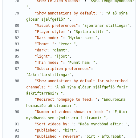
"Show related videos: "
:
"Sýna tengd myndbönd? 
"
,
"Show annotations by default: "
:
"Á að sýna 
glósur sjálfgefið? "
,
"Visual preferences"
:
"Sjónrænar stillingar"
,
"Player style: "
:
"Spilara stíl: "
,
"Dark mode: "
:
"Myrkur ham: "
,
"Theme: "
:
"Þema: "
,
"dark"
:
"dimmt"
,
"light"
:
"ljóst"
,
"Thin mode: "
:
"Þunnt ham: "
,
"Subscription preferences"
:
"Áskriftarstillingar"
,
"Show annotations by default for subscribed 
channels: "
:
"Á að sýna glósur sjálfgefið fyrir 
áskriftarrásir? "
,
"Redirect homepage to feed: "
:
"Endurbeina 
heimasíðu að straumi: "
,
"Number of videos shown in feed: "
:
"Fjöldi 
myndbanda sem sýndir eru í straumi: "
,
"Sort videos by: "
:
"Raða myndbönd eftir: "
,
"published"
:
"birt"
,
"published - reverse"
:
"birt - afturábak"
,