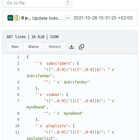
T
...
6 people
2021-10-26 15:31:25 +02:00
Update Indonesian translation
387 lines
16 KiB
JSON
Raw
Blame
History
{
"`x` subscribers"
:
{
"([^.,0-9]|^)1([^.,0-9]|$)"
:
"`x` 
áskrifandar"
,
""
:
"`x` áskrifendur"
},
"`x` videos"
:
{
"([^.,0-9]|^)1([^.,0-9]|$)"
:
"`x` 
myndband"
,
""
:
"`x` myndbönd"
},
"`x` playlists"
:
{
"([^.,0-9]|^)1([^.,0-9]|$)"
:
"`x` 
spilunarlist"
,