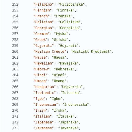
"Filipino"
:
"Filippínska"
,
"Finnish"
:
"Finnska"
,
"French"
:
"Franska"
,
"Galician"
:
"Galisíska"
,
"Georgian"
:
"Georgíska"
,
"German"
:
"Þýska"
,
"Greek"
:
"Gríska"
,
"Gujarati"
:
"Gújaratí"
,
"Haitian Creole"
:
"Haítískt Kreólamál"
,
"Hausa"
:
"Hausa"
,
"Hawaiian"
:
"Havaíska"
,
"Hebrew"
:
"Hebreska"
,
"Hindi"
:
"Hindí"
,
"Hmong"
:
"Hmong"
,
"Hungarian"
:
"Ungverska"
,
"Icelandic"
:
"Íslenska"
,
"Igbo"
:
"Igbo"
,
"Indonesian"
:
"Indónesíska"
,
"Irish"
:
"Írska"
,
"Italian"
:
"Ítalska"
,
"Japanese"
:
"Japanska"
,
"Javanese"
:
"Javanska"
,