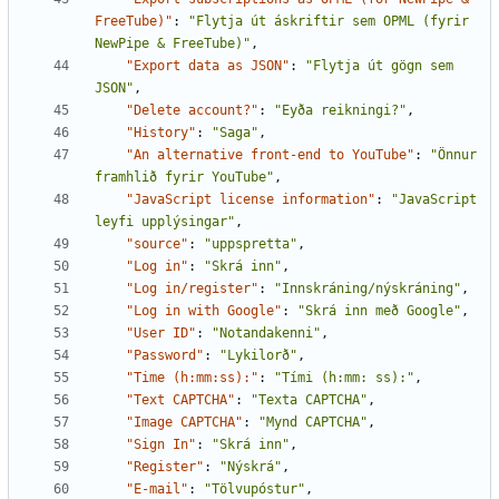
FreeTube)"
:
"Flytja út áskriftir sem OPML (fyrir 
NewPipe & FreeTube)"
,
"Export data as JSON"
:
"Flytja út gögn sem 
JSON"
,
"Delete account?"
:
"Eyða reikningi?"
,
"History"
:
"Saga"
,
"An alternative front-end to YouTube"
:
"Önnur 
framhlið fyrir YouTube"
,
"JavaScript license information"
:
"JavaScript 
leyfi upplýsingar"
,
"source"
:
"uppspretta"
,
"Log in"
:
"Skrá inn"
,
"Log in/register"
:
"Innskráning/nýskráning"
,
"Log in with Google"
:
"Skrá inn með Google"
,
"User ID"
:
"Notandakenni"
,
"Password"
:
"Lykilorð"
,
"Time (h:mm:ss):"
:
"Tími (h:mm: ss):"
,
"Text CAPTCHA"
:
"Texta CAPTCHA"
,
"Image CAPTCHA"
:
"Mynd CAPTCHA"
,
"Sign In"
:
"Skrá inn"
,
"Register"
:
"Nýskrá"
,
"E-mail"
:
"Tölvupóstur"
,