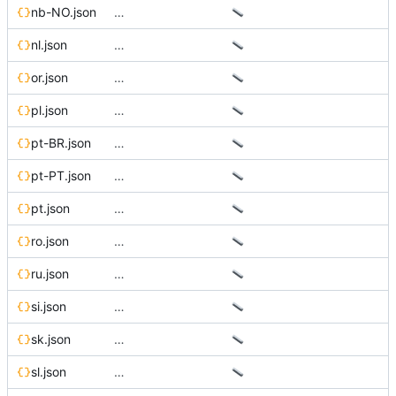
nb-NO.json
…
nl.json
…
or.json
…
pl.json
…
pt-BR.json
…
pt-PT.json
…
pt.json
…
ro.json
…
ru.json
…
si.json
…
sk.json
…
sl.json
…