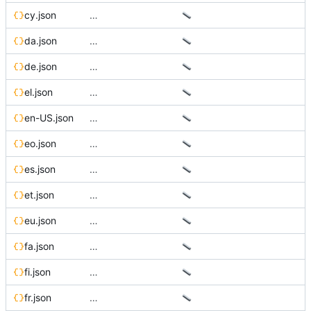
cy.json
…
da.json
…
de.json
…
el.json
…
en-US.json
…
eo.json
…
es.json
…
et.json
…
eu.json
…
fa.json
…
fi.json
…
fr.json
…