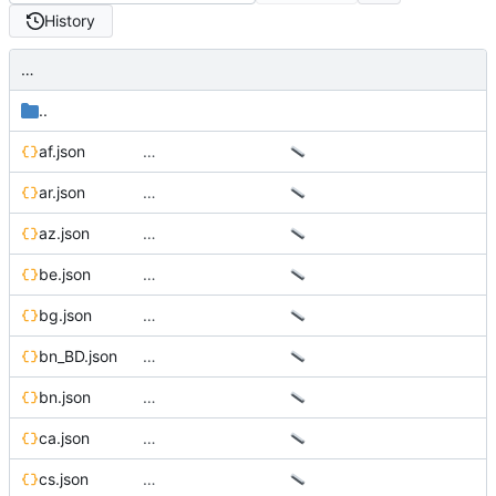
History
…
..
af.json
…
ar.json
…
az.json
…
be.json
…
bg.json
…
bn_BD.json
…
bn.json
…
ca.json
…
cs.json
…