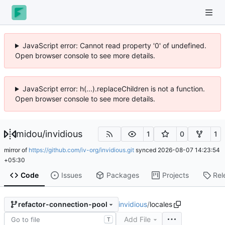
JavaScript error: Cannot read property '0' of undefined.
Open browser console to see more details.
JavaScript error: h(...).replaceChildren is not a function.
Open browser console to see more details.
midou
/
invidious
1
0
1
mirror of
https://github.com/iv-org/invidious.git
synced
2026-08-07 14:23:54
+05:30
Code
Issues
Packages
Projects
Rel
invidious
/
locales
refactor-connection-pool
Add File
T