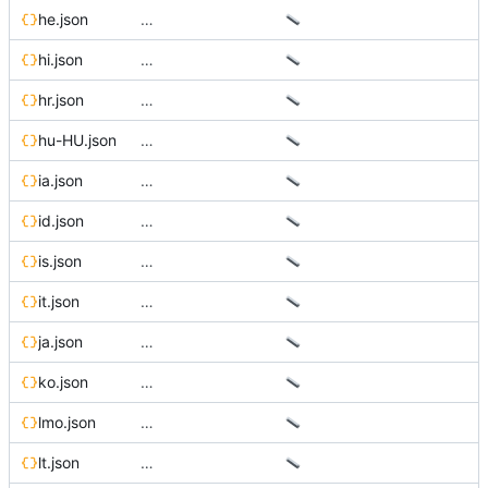
he.json
…
hi.json
…
hr.json
…
hu-HU.json
…
ia.json
…
id.json
…
is.json
…
it.json
…
ja.json
…
ko.json
…
lmo.json
…
lt.json
…