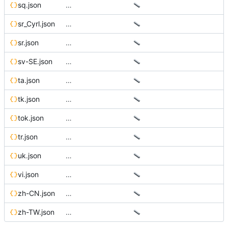
sq.json
…
sr_Cyrl.json
…
sr.json
…
sv-SE.json
…
ta.json
…
tk.json
…
tok.json
…
tr.json
…
uk.json
…
vi.json
…
zh-CN.json
…
zh-TW.json
…