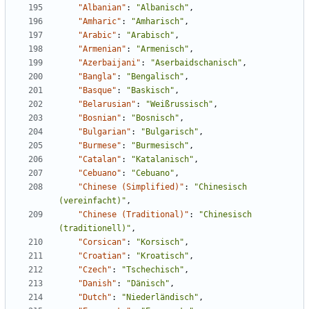
"Albanian"
:
"Albanisch"
,
"Amharic"
:
"Amharisch"
,
"Arabic"
:
"Arabisch"
,
"Armenian"
:
"Armenisch"
,
"Azerbaijani"
:
"Aserbaidschanisch"
,
"Bangla"
:
"Bengalisch"
,
"Basque"
:
"Baskisch"
,
"Belarusian"
:
"Weißrussisch"
,
"Bosnian"
:
"Bosnisch"
,
"Bulgarian"
:
"Bulgarisch"
,
"Burmese"
:
"Burmesisch"
,
"Catalan"
:
"Katalanisch"
,
"Cebuano"
:
"Cebuano"
,
"Chinese (Simplified)"
:
"Chinesisch 
(vereinfacht)"
,
"Chinese (Traditional)"
:
"Chinesisch 
(traditionell)"
,
"Corsican"
:
"Korsisch"
,
"Croatian"
:
"Kroatisch"
,
"Czech"
:
"Tschechisch"
,
"Danish"
:
"Dänisch"
,
"Dutch"
:
"Niederländisch"
,