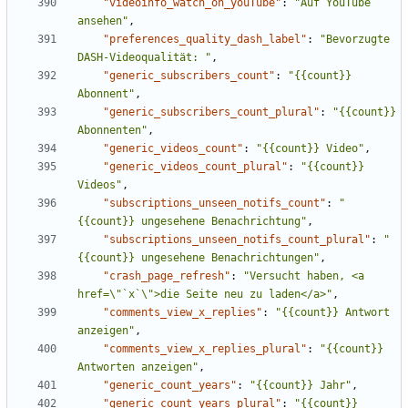
"videoinfo_watch_on_youTube"
:
"Auf YouTube 
ansehen"
,
"preferences_quality_dash_label"
:
"Bevorzugte 
DASH-Videoqualität: "
,
"generic_subscribers_count"
:
"{{count}} 
Abonnent"
,
"generic_subscribers_count_plural"
:
"{{count}} 
Abonnenten"
,
"generic_videos_count"
:
"{{count}} Video"
,
"generic_videos_count_plural"
:
"{{count}} 
Videos"
,
"subscriptions_unseen_notifs_count"
:
"
{{count}} ungesehene Benachrichtung"
,
"subscriptions_unseen_notifs_count_plural"
:
"
{{count}} ungesehene Benachrichtungen"
,
"crash_page_refresh"
:
"Versucht haben, <a 
href=\"`x`\">die Seite neu zu laden</a>"
,
"comments_view_x_replies"
:
"{{count}} Antwort 
anzeigen"
,
"comments_view_x_replies_plural"
:
"{{count}} 
Antworten anzeigen"
,
"generic_count_years"
:
"{{count}} Jahr"
,
"generic_count_years_plural"
:
"{{count}} 