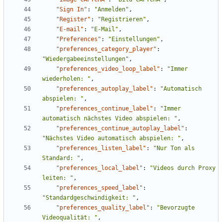
"Sign In"
:
"Anmelden"
,
"Register"
:
"Registrieren"
,
"E-mail"
:
"E-Mail"
,
"Preferences"
:
"Einstellungen"
,
"preferences_category_player"
:
"Wiedergabeeinstellungen"
,
"preferences_video_loop_label"
:
"Immer 
wiederholen: "
,
"preferences_autoplay_label"
:
"Automatisch 
abspielen: "
,
"preferences_continue_label"
:
"Immer 
automatisch nächstes Video abspielen: "
,
"preferences_continue_autoplay_label"
:
"Nächstes Video automatisch abspielen: "
,
"preferences_listen_label"
:
"Nur Ton als 
Standard: "
,
"preferences_local_label"
:
"Videos durch Proxy 
leiten: "
,
"preferences_speed_label"
:
"Standardgeschwindigkeit: "
,
"preferences_quality_label"
:
"Bevorzugte 
Videoqualität: "
,