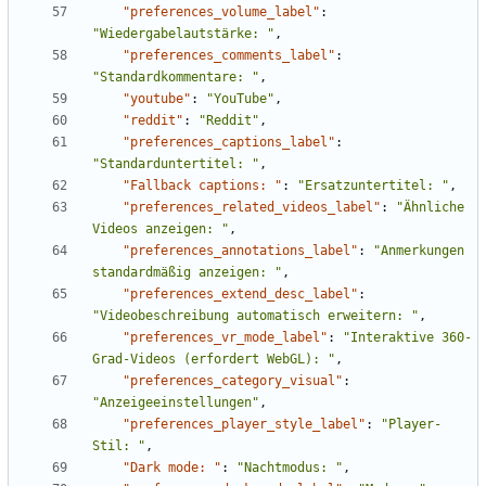
"preferences_volume_label"
:
"Wiedergabelautstärke: "
,
"preferences_comments_label"
:
"Standardkommentare: "
,
"youtube"
:
"YouTube"
,
"reddit"
:
"Reddit"
,
"preferences_captions_label"
:
"Standarduntertitel: "
,
"Fallback captions: "
:
"Ersatzuntertitel: "
,
"preferences_related_videos_label"
:
"Ähnliche 
Videos anzeigen: "
,
"preferences_annotations_label"
:
"Anmerkungen 
standardmäßig anzeigen: "
,
"preferences_extend_desc_label"
:
"Videobeschreibung automatisch erweitern: "
,
"preferences_vr_mode_label"
:
"Interaktive 360-
Grad-Videos (erfordert WebGL): "
,
"preferences_category_visual"
:
"Anzeigeeinstellungen"
,
"preferences_player_style_label"
:
"Player-
Stil: "
,
"Dark mode: "
:
"Nachtmodus: "
,