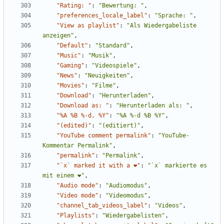
"Rating: "
:
"Bewertung: "
,
"preferences_locale_label"
:
"Sprache: "
,
"View as playlist"
:
"Als Wiedergabeliste 
anzeigen"
,
"Default"
:
"Standard"
,
"Music"
:
"Musik"
,
"Gaming"
:
"Videospiele"
,
"News"
:
"Neuigkeiten"
,
"Movies"
:
"Filme"
,
"Download"
:
"Herunterladen"
,
"Download as: "
:
"Herunterladen als: "
,
"%A %B %-d, %Y"
:
"%A %-d %B %Y"
,
"(edited)"
:
"(editiert)"
,
"YouTube comment permalink"
:
"YouTube-
Kommentar Permalink"
,
"permalink"
:
"Permalink"
,
"`x` marked it with a ❤"
:
"`x` markierte es 
mit einem ❤"
,
"Audio mode"
:
"Audiomodus"
,
"Video mode"
:
"Videomodus"
,
"channel_tab_videos_label"
:
"Videos"
,
"Playlists"
:
"Wiedergabelisten"
,