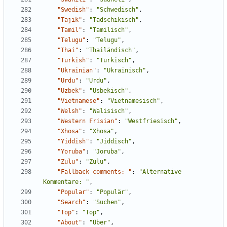
"Swedish"
:
"Schwedisch"
,
"Tajik"
:
"Tadschikisch"
,
"Tamil"
:
"Tamilisch"
,
"Telugu"
:
"Telugu"
,
"Thai"
:
"Thailändisch"
,
"Turkish"
:
"Türkisch"
,
"Ukrainian"
:
"Ukrainisch"
,
"Urdu"
:
"Urdu"
,
"Uzbek"
:
"Usbekisch"
,
"Vietnamese"
:
"Vietnamesisch"
,
"Welsh"
:
"Walisisch"
,
"Western Frisian"
:
"Westfriesisch"
,
"Xhosa"
:
"Xhosa"
,
"Yiddish"
:
"Jiddisch"
,
"Yoruba"
:
"Joruba"
,
"Zulu"
:
"Zulu"
,
"Fallback comments: "
:
"Alternative 
Kommentare: "
,
"Popular"
:
"Populär"
,
"Search"
:
"Suchen"
,
"Top"
:
"Top"
,
"About"
:
"Über"
,