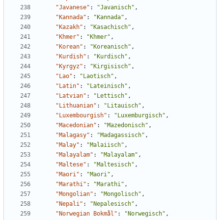
"Javanese"
:
"Javanisch"
,
"Kannada"
:
"Kannada"
,
"Kazakh"
:
"Kasachisch"
,
"Khmer"
:
"Khmer"
,
"Korean"
:
"Koreanisch"
,
"Kurdish"
:
"Kurdisch"
,
"Kyrgyz"
:
"Kirgisisch"
,
"Lao"
:
"Laotisch"
,
"Latin"
:
"Lateinisch"
,
"Latvian"
:
"Lettisch"
,
"Lithuanian"
:
"Litauisch"
,
"Luxembourgish"
:
"Luxemburgisch"
,
"Macedonian"
:
"Mazedonisch"
,
"Malagasy"
:
"Madagassisch"
,
"Malay"
:
"Malaiisch"
,
"Malayalam"
:
"Malayalam"
,
"Maltese"
:
"Maltesisch"
,
"Maori"
:
"Maori"
,
"Marathi"
:
"Marathi"
,
"Mongolian"
:
"Mongolisch"
,
"Nepali"
:
"Nepalesisch"
,
"Norwegian Bokmål"
:
"Norwegisch"
,