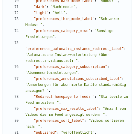
"preferences_dark_mode_label"
:
"Modus: "
,
"dark"
:
"Nachtmodus"
,
"light"
:
"hell"
,
"preferences_thin_mode_label"
:
"Schlanker 
Modus: "
,
"preferences_category_misc"
:
"Sonstige 
Einstellungen"
,
"preferences_automatic_instance_redirect_label"
:
"Automatische Instanzweiterleitung (über 
redirect.invidious.io): "
,
"preferences_category_subscription"
:
"Abonnementeinstellungen"
,
"preferences_annotations_subscribed_label"
:
"Anmerkungen für abonnierte Kanäle standardmäßig 
anzeigen? "
,
"Redirect homepage to feed: "
:
"Startseite zu 
Feed umleiten: "
,
"preferences_max_results_label"
:
"Anzahl von 
Videos die im Feed angezeigt werden: "
,
"preferences_sort_label"
:
"Videos sortieren 
nach: "
,
"published"
:
"veröffentlicht"
,