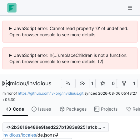
JavaScript error: Cannot read property '0' of undefined.
Open browser console to see more details.
JavaScript error: h(...).replaceChildren is not a function.
Open browser console to see more details. (2)
midou
/
invidious
1
0
1
mirror of
https://github.com/iv-org/invidious.git
synced
2026-08-06 05:43:27
+05:30
Code
Issues
Packages
Projects
Rel
2b3619e489e9faed227b1383e8251a1cb532a5ca
invidious
/
locales
/
de.json