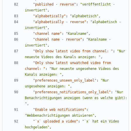
"published - reverse"
:
"veröffentlicht - 
invertiert"
,
"alphabetically"
:
"alphabetisch"
,
"alphabetically - reverse"
:
"alphabetisch - 
invertiert"
,
"channel name"
:
"Kanalname"
,
"channel name - reverse"
:
"Kanalname - 
invertiert"
,
"Only show latest video from channel: "
:
"Nur 
neueste Videos des Kanals anzeigen: "
,
"Only show latest unwatched video from 
channel: "
:
"Nur neueste ungesehene Videos des 
Kanals anzeigen: "
,
"preferences_unseen_only_label"
:
"Nur 
ungesehene anzeigen: "
,
"preferences_notifications_only_label"
:
"Nur 
Benachrichtigungen anzeigen (wenn es welche gibt): 
"
,
"Enable web notifications"
:
"Webbenachrichtigungen aktivieren"
,
"`x` uploaded a video"
:
"`x` hat ein Video 
hochgeladen"
,