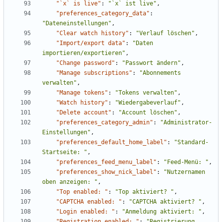
"`x` is live"
:
"`x` ist live"
,
"preferences_category_data"
:
"Dateneinstellungen"
,
"Clear watch history"
:
"Verlauf löschen"
,
"Import/export data"
:
"Daten 
importieren/exportieren"
,
"Change password"
:
"Passwort ändern"
,
"Manage subscriptions"
:
"Abonnements 
verwalten"
,
"Manage tokens"
:
"Tokens verwalten"
,
"Watch history"
:
"Wiedergabeverlauf"
,
"Delete account"
:
"Account löschen"
,
"preferences_category_admin"
:
"Administrator-
Einstellungen"
,
"preferences_default_home_label"
:
"Standard-
Startseite: "
,
"preferences_feed_menu_label"
:
"Feed-Menü: "
,
"preferences_show_nick_label"
:
"Nutzernamen 
oben anzeigen: "
,
"Top enabled: "
:
"Top aktiviert? "
,
"CAPTCHA enabled: "
:
"CAPTCHA aktiviert? "
,
"Login enabled: "
:
"Anmeldung aktiviert: "
,
"Registration enabled: "
:
"Registrierung 