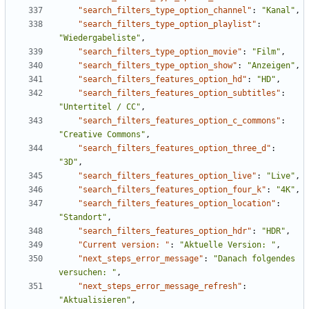
"search_filters_type_option_channel"
:
"Kanal"
,
"search_filters_type_option_playlist"
:
"Wiedergabeliste"
,
"search_filters_type_option_movie"
:
"Film"
,
"search_filters_type_option_show"
:
"Anzeigen"
,
"search_filters_features_option_hd"
:
"HD"
,
"search_filters_features_option_subtitles"
:
"Untertitel / CC"
,
"search_filters_features_option_c_commons"
:
"Creative Commons"
,
"search_filters_features_option_three_d"
:
"3D"
,
"search_filters_features_option_live"
:
"Live"
,
"search_filters_features_option_four_k"
:
"4K"
,
"search_filters_features_option_location"
:
"Standort"
,
"search_filters_features_option_hdr"
:
"HDR"
,
"Current version: "
:
"Aktuelle Version: "
,
"next_steps_error_message"
:
"Danach folgendes 
versuchen: "
,
"next_steps_error_message_refresh"
:
"Aktualisieren"
,