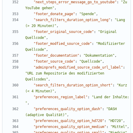
"next_steps_error_message_go_to_youtube"
:
"Zu 
YouTube gehen"
,
"footer_donate_page"
:
"Spende"
,
"search_filters_duration_option_long"
:
"Lang 
(> 20 Minuten)"
,
"footer_original_source_code"
:
"Original 
Quellcode"
,
"footer_modfied_source_code"
:
"Modifizierter 
Quellcode"
,
"footer_documentation"
:
"Dokumentation"
,
"footer_source_code"
:
"Quellcode"
,
"adminprefs_modified_source_code_url_label"
:
"URL zum Repositorie des modifizierten 
Quellcodes"
,
"search_filters_duration_option_short"
:
"Kurz 
(< 4 Minuten)"
,
"preferences_region_label"
:
"Land der Inhalte: 
"
,
"preferences_quality_option_dash"
:
"DASH 
(adaptive Qualität)"
,
"preferences_quality_option_hd720"
:
"HD720"
,
"preferences_quality_option_medium"
:
"Mittel"
,
"preferences_quality_option_small"
:
"Niedrig"
,