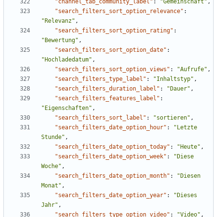
"channel_tab_community_label"
:
"Gemeinschaft"
,
"search_filters_sort_option_relevance"
:
"Relevanz"
,
"search_filters_sort_option_rating"
:
"Bewertung"
,
"search_filters_sort_option_date"
:
"Hochladedatum"
,
"search_filters_sort_option_views"
:
"Aufrufe"
,
"search_filters_type_label"
:
"Inhaltstyp"
,
"search_filters_duration_label"
:
"Dauer"
,
"search_filters_features_label"
:
"Eigenschaften"
,
"search_filters_sort_label"
:
"sortieren"
,
"search_filters_date_option_hour"
:
"Letzte 
Stunde"
,
"search_filters_date_option_today"
:
"Heute"
,
"search_filters_date_option_week"
:
"Diese 
Woche"
,
"search_filters_date_option_month"
:
"Diesen 
Monat"
,
"search_filters_date_option_year"
:
"Dieses 
Jahr"
,
"search_filters_type_option_video"
:
"Video"
,