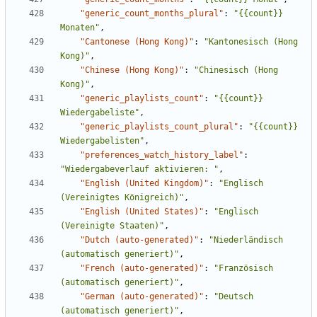
"generic_count_months_plural"
:
"{{count}} 
Monaten"
,
"Cantonese (Hong Kong)"
:
"Kantonesisch (Hong 
Kong)"
,
"Chinese (Hong Kong)"
:
"Chinesisch (Hong 
Kong)"
,
"generic_playlists_count"
:
"{{count}} 
Wiedergabeliste"
,
"generic_playlists_count_plural"
:
"{{count}} 
Wiedergabelisten"
,
"preferences_watch_history_label"
:
"Wiedergabeverlauf aktivieren: "
,
"English (United Kingdom)"
:
"Englisch 
(Vereinigtes Königreich)"
,
"English (United States)"
:
"Englisch 
(Vereinigte Staaten)"
,
"Dutch (auto-generated)"
:
"Niederländisch 
(automatisch generiert)"
,
"French (auto-generated)"
:
"Französisch 
(automatisch generiert)"
,
"German (auto-generated)"
:
"Deutsch 
(automatisch generiert)"
,