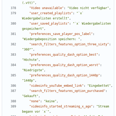
(.vtt)"
,
"Video unavailable"
:
"Video nicht verfügbar"
,
"user_created_playlists"
:
"`x` 
Wiedergabelisten erstellt"
,
"user_saved_playlists"
:
"`x` Wiedergabelisten 
gespeichert"
,
"preferences_save_player_pos_label"
:
"Wiedergabeposition speichern: "
,
"search_filters_features_option_three_sixty"
:
"360°"
,
"preferences_quality_dash_option_best"
:
"Höchste"
,
"preferences_quality_dash_option_worst"
:
"Niedrigste"
,
"preferences_quality_dash_option_1440p"
:
"1440p"
,
"videoinfo_youTube_embed_link"
:
"Eingebettet"
,
"search_filters_features_option_purchased"
:
"Gekauft"
,
"none"
:
"keine"
,
"videoinfo_started_streaming_x_ago"
:
"Stream 
begann vor `x`"
,