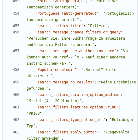
"Korean (auto-generated)"
:
"Koreanisch 
(automatisch generiert)"
,
"Portuguese (auto-generated)"
:
"Portugiesisch 
(automatisch generiert)"
,
"search_filters_title"
:
"Filtern"
,
"search_message_change_filters_or_query"
:
"Versuchen Sie, Ihre Suchanfrage zu erweitern 
und/oder die Filter zu ändern."
,
"search_message_use_another_instance"
:
"Sie 
können auch <a href=\"`x`\">auf einer anderen 
Instanz suchen</a>."
,
"Popular enabled: "
:
"„Beliebt“-Seite 
aktiviert: "
,
"search_message_no_results"
:
"Keine Ergebnisse 
gefunden."
,
"search_filters_duration_option_medium"
:
"Mittel (4 - 20 Minuten)"
,
"search_filters_features_option_vr180"
:
"VR180"
,
"search_filters_type_option_all"
:
"Beliebiger 
Typ"
,
"search_filters_apply_button"
:
"Ausgewählte 
Filter anwenden"
,