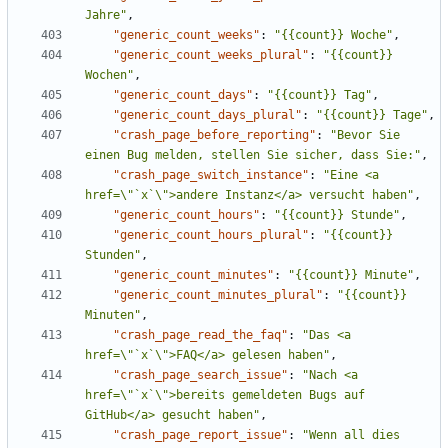
Jahre"
,
"generic_count_weeks"
:
"{{count}} Woche"
,
"generic_count_weeks_plural"
:
"{{count}} 
Wochen"
,
"generic_count_days"
:
"{{count}} Tag"
,
"generic_count_days_plural"
:
"{{count}} Tage"
,
"crash_page_before_reporting"
:
"Bevor Sie 
einen Bug melden, stellen Sie sicher, dass Sie:"
,
"crash_page_switch_instance"
:
"Eine <a 
href=\"`x`\">andere Instanz</a> versucht haben"
,
"generic_count_hours"
:
"{{count}} Stunde"
,
"generic_count_hours_plural"
:
"{{count}} 
Stunden"
,
"generic_count_minutes"
:
"{{count}} Minute"
,
"generic_count_minutes_plural"
:
"{{count}} 
Minuten"
,
"crash_page_read_the_faq"
:
"Das <a 
href=\"`x`\">FAQ</a> gelesen haben"
,
"crash_page_search_issue"
:
"Nach <a 
href=\"`x`\">bereits gemeldeten Bugs auf 
GitHub</a> gesucht haben"
,
"crash_page_report_issue"
:
"Wenn all dies 