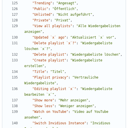
"Trending"
:
"Angesagt"
,
"Public"
:
"Öffentlich"
,
"Unlisted"
:
"Nicht aufgeführt"
,
"Private"
:
"Privat"
,
"View all playlists"
:
"Alle Wiedergabelisten 
anzeigen"
,
"Updated `x` ago"
:
"Aktualisiert `x` vor"
,
"Delete playlist `x`?"
:
"Wiedergabeliste 
löschen `x`?"
,
"Delete playlist"
:
"Wiedergabeliste löschen"
,
"Create playlist"
:
"Wiedergabeliste 
erstellen"
,
"Title"
:
"Titel"
,
"Playlist privacy"
:
"Vertrauliche 
Wiedergabeliste"
,
"Editing playlist `x`"
:
"Wiedergabeliste 
bearbeiten `x`"
,
"Show more"
:
"Mehr anzeigen"
,
"Show less"
:
"Weniger anzeigen"
,
"Watch on YouTube"
:
"Video auf YouTube 
ansehen"
,
"Switch Invidious Instance"
:
"Invidious 