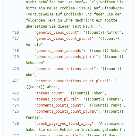
nicht geholfen hat, <a href=\"`x`\">öffnen Sie 
bitte ein neues Problem (issue) auf Github</a> 
(vorzugsweise auf Englisch) und fügen Sie den 
folgenden Text in Ihre Nachricht ein (bitte 
übersetzen Sie diesen Text NICHT):"
,
"generic_views_count"
:
"{{count}} Aufruf"
,
"generic_views_count_plural"
:
"{{count}} 
Aufrufe"
,
"generic_count_seconds"
:
"{{count}} Sekunde"
,
"generic_count_seconds_plural"
:
"{{count}} 
Sekunden"
,
"generic_subscriptions_count"
:
"{{count}} 
Abo"
,
"generic_subscriptions_count_plural"
:
"
{{count}} Abos"
,
"tokens_count"
:
"{{count}} Token"
,
"tokens_count_plural"
:
"{{count}} Tokens"
,
"comments_points_count"
:
"{{count}} Punkt"
,
"comments_points_count_plural"
:
"{{count}} 
Punkte"
,
"crash_page_you_found_a_bug"
:
"Anscheinend 
haben Sie einen Fehler in Invidious gefunden!"
,
"generic_count_months"
:
"{{count}} Monat"
,