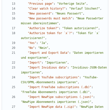
"Previous page"
:
"Vorherige Seite"
,
"Clear watch history?"
:
"Verlauf löschen?"
,
"New password"
:
"Neues Passwort"
,
"New passwords must match"
:
"Neue Passwörter 
müssen übereinstimmen"
,
"Authorize token?"
:
"Token autorisieren?"
,
"Authorize token for `x`?"
:
"Token für `x` 
autorisieren?"
,
"Yes"
:
"Ja"
,
"No"
:
"Nein"
,
"Import and Export Data"
:
"Daten importieren 
und exportieren"
,
"Import"
:
"Importieren"
,
"Import Invidious data"
:
"Invidious-JSON-Daten 
importieren"
,
"Import YouTube subscriptions"
:
"YouTube-
CSV/OPML-Abonnements importieren"
,
"Import FreeTube subscriptions (.db)"
:
"FreeTube Abonnements importieren (.db)"
,
"Import NewPipe subscriptions (.json)"
:
"NewPipe Abonnements importieren (.json)"
,
"Import NewPipe data (.zip)"
:
"NewPipe Daten 