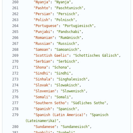
"Nyanja"
:
"Nyanja"
,
"Pashto"
:
"Paschtunisch"
,
"Persian"
:
"Persisch"
,
"Polish"
:
"Polnisch"
,
"Portuguese"
:
"Portugiesisch"
,
"Punjabi"
:
"Pandschabi"
,
"Romanian"
:
"Rumänisch"
,
"Russian"
:
"Russisch"
,
"Samoan"
:
"Samoanisch"
,
"Scottish Gaelic"
:
"Schottisches Gälisch"
,
"Serbian"
:
"Serbisch"
,
"Shona"
:
"Schona"
,
"Sindhi"
:
"Sindhi"
,
"Sinhala"
:
"Singhalesisch"
,
"Slovak"
:
"Slowakisch"
,
"Slovenian"
:
"Slowenisch"
,
"Somali"
:
"Somali"
,
"Southern Sotho"
:
"Südliches Sotho"
,
"Spanish"
:
"Spanisch"
,
"Spanish (Latin America)"
:
"Spanisch 
(Lateinamerika)"
,
"Sundanese"
:
"Sundanesisch"
,
"Swahili"
:
"Suaheli"
,