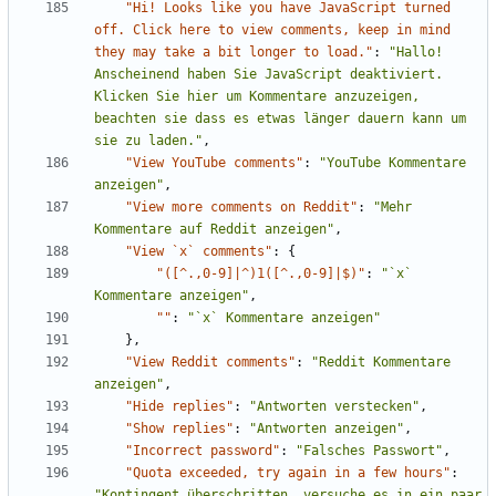
"Hi! Looks like you have JavaScript turned 
off. Click here to view comments, keep in mind 
they may take a bit longer to load."
:
"Hallo! 
Anscheinend haben Sie JavaScript deaktiviert. 
Klicken Sie hier um Kommentare anzuzeigen, 
beachten sie dass es etwas länger dauern kann um 
sie zu laden."
,
"View YouTube comments"
:
"YouTube Kommentare 
anzeigen"
,
"View more comments on Reddit"
:
"Mehr 
Kommentare auf Reddit anzeigen"
,
"View `x` comments"
:
{
"([^.,0-9]|^)1([^.,0-9]|$)"
:
"`x` 
Kommentare anzeigen"
,
""
:
"`x` Kommentare anzeigen"
},
"View Reddit comments"
:
"Reddit Kommentare 
anzeigen"
,
"Hide replies"
:
"Antworten verstecken"
,
"Show replies"
:
"Antworten anzeigen"
,
"Incorrect password"
:
"Falsches Passwort"
,
"Quota exceeded, try again in a few hours"
:
"Kontingent überschritten, versuche es in ein paar 