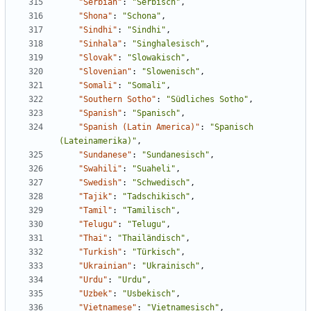
"Serbian"
:
"Serbisch"
,
"Shona"
:
"Schona"
,
"Sindhi"
:
"Sindhi"
,
"Sinhala"
:
"Singhalesisch"
,
"Slovak"
:
"Slowakisch"
,
"Slovenian"
:
"Slowenisch"
,
"Somali"
:
"Somali"
,
"Southern Sotho"
:
"Südliches Sotho"
,
"Spanish"
:
"Spanisch"
,
"Spanish (Latin America)"
:
"Spanisch 
(Lateinamerika)"
,
"Sundanese"
:
"Sundanesisch"
,
"Swahili"
:
"Suaheli"
,
"Swedish"
:
"Schwedisch"
,
"Tajik"
:
"Tadschikisch"
,
"Tamil"
:
"Tamilisch"
,
"Telugu"
:
"Telugu"
,
"Thai"
:
"Thailändisch"
,
"Turkish"
:
"Türkisch"
,
"Ukrainian"
:
"Ukrainisch"
,
"Urdu"
:
"Urdu"
,
"Uzbek"
:
"Usbekisch"
,
"Vietnamese"
:
"Vietnamesisch"
,