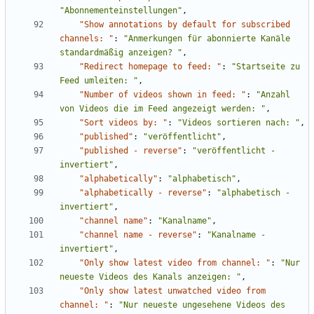
"Abonnementeinstellungen"
,
"Show annotations by default for subscribed 
channels: "
:
"Anmerkungen für abonnierte Kanäle 
standardmäßig anzeigen? "
,
"Redirect homepage to feed: "
:
"Startseite zu 
Feed umleiten: "
,
"Number of videos shown in feed: "
:
"Anzahl 
von Videos die im Feed angezeigt werden: "
,
"Sort videos by: "
:
"Videos sortieren nach: "
,
"published"
:
"veröffentlicht"
,
"published - reverse"
:
"veröffentlicht - 
invertiert"
,
"alphabetically"
:
"alphabetisch"
,
"alphabetically - reverse"
:
"alphabetisch - 
invertiert"
,
"channel name"
:
"Kanalname"
,
"channel name - reverse"
:
"Kanalname - 
invertiert"
,
"Only show latest video from channel: "
:
"Nur 
neueste Videos des Kanals anzeigen: "
,
"Only show latest unwatched video from 
channel: "
:
"Nur neueste ungesehene Videos des 