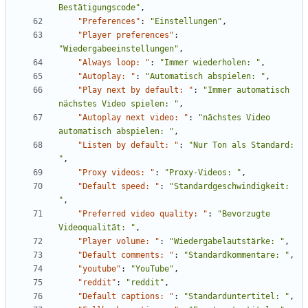
Bestätigungscode"
,
"Preferences"
:
"Einstellungen"
,
"Player preferences"
:
"Wiedergabeeinstellungen"
,
"Always loop: "
:
"Immer wiederholen: "
,
"Autoplay: "
:
"Automatisch abspielen: "
,
"Play next by default: "
:
"Immer automatisch 
nächstes Video spielen: "
,
"Autoplay next video: "
:
"nächstes Video 
automatisch abspielen: "
,
"Listen by default: "
:
"Nur Ton als Standard: 
"
,
"Proxy videos: "
:
"Proxy-Videos: "
,
"Default speed: "
:
"Standardgeschwindigkeit: 
"
,
"Preferred video quality: "
:
"Bevorzugte 
Videoqualität: "
,
"Player volume: "
:
"Wiedergabelautstärke: "
,
"Default comments: "
:
"Standardkommentare: "
,
"youtube"
:
"YouTube"
,
"reddit"
:
"reddit"
,
"Default captions: "
:
"Standarduntertitel: "
,