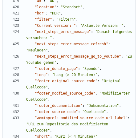
"4k"
:
"4K"
,
"location"
:
"Standort"
,
"hdr"
:
"HDR"
,
"filter"
:
"Filtern"
,
"Current version: "
:
"Aktuelle Version: "
,
"next_steps_error_message"
:
"Danach folgendes 
versuchen: "
,
"next_steps_error_message_refresh"
:
"Neuladen"
,
"next_steps_error_message_go_to_youtube"
:
"Zu 
YouTube gehen"
,
"footer_donate_page"
:
"Spende"
,
"long"
:
"Lang (> 20 Minuten)"
,
"footer_original_source_code"
:
"Original 
Quellcode"
,
"footer_modfied_source_code"
:
"Modifizierter 
Quellcode"
,
"footer_documentation"
:
"Dokumentation"
,
"footer_source_code"
:
"Quellcode"
,
"adminprefs_modified_source_code_url_label"
:
"URL zum Repositorie des modifizierten 
Quellcodes"
,
"short"
:
"Kurz (< 4 Minuten)"