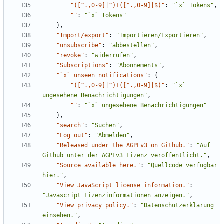
"([^.,0-9]|^)1([^.,0-9]|$)"
:
"`x` Tokens"
,
""
:
"`x` Tokens"
},
"Import/export"
:
"Importieren/Exportieren"
,
"unsubscribe"
:
"abbestellen"
,
"revoke"
:
"widerrufen"
,
"Subscriptions"
:
"Abonnements"
,
"`x` unseen notifications"
:
{
"([^.,0-9]|^)1([^.,0-9]|$)"
:
"`x` 
ungesehene Benachrichtigungen"
,
""
:
"`x` ungesehene Benachrichtigungen"
},
"search"
:
"Suchen"
,
"Log out"
:
"Abmelden"
,
"Released under the AGPLv3 on Github."
:
"Auf 
Github unter der AGPLv3 Lizenz veröffentlicht."
,
"Source available here."
:
"Quellcode verfügbar 
hier."
,
"View JavaScript license information."
:
"Javascript Lizenzinformationen anzeigen."
,
"View privacy policy."
:
"Datenschutzerklärung 
einsehen."
,