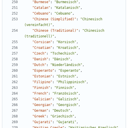
"Burmese"
:
"Burmesisch"
,
"Catalan"
:
"Katalanisch"
,
"Cebuano"
:
"Cebuano"
,
"Chinese (Simplified)"
:
"Chinesisch 
(vereinfacht)"
,
"Chinese (Traditional)"
:
"Chinesisch 
(traditionell)"
,
"Corsican"
:
"Korsisch"
,
"Croatian"
:
"Kroatisch"
,
"Czech"
:
"Tschechisch"
,
"Danish"
:
"Dänisch"
,
"Dutch"
:
"Niederländisch"
,
"Esperanto"
:
"Esperanto"
,
"Estonian"
:
"Estnisch"
,
"Filipino"
:
"Philippinisch"
,
"Finnish"
:
"Finnisch"
,
"French"
:
"Französisch"
,
"Galician"
:
"Galizisch"
,
"Georgian"
:
"Georgisch"
,
"German"
:
"Deutsch"
,
"Greek"
:
"Griechisch"
,
"Gujarati"
:
"Gujarati"
,
"Haitian Creole"
:
"Haitianisches Kreolisch"
,