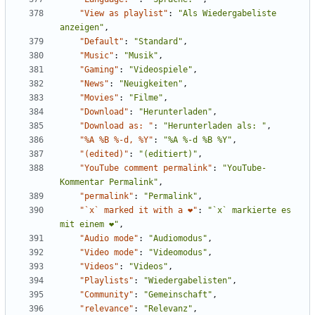
"View as playlist"
:
"Als Wiedergabeliste 
anzeigen"
,
"Default"
:
"Standard"
,
"Music"
:
"Musik"
,
"Gaming"
:
"Videospiele"
,
"News"
:
"Neuigkeiten"
,
"Movies"
:
"Filme"
,
"Download"
:
"Herunterladen"
,
"Download as: "
:
"Herunterladen als: "
,
"%A %B %-d, %Y"
:
"%A %-d %B %Y"
,
"(edited)"
:
"(editiert)"
,
"YouTube comment permalink"
:
"YouTube-
Kommentar Permalink"
,
"permalink"
:
"Permalink"
,
"`x` marked it with a ❤"
:
"`x` markierte es 
mit einem ❤"
,
"Audio mode"
:
"Audiomodus"
,
"Video mode"
:
"Videomodus"
,
"Videos"
:
"Videos"
,
"Playlists"
:
"Wiedergabelisten"
,
"Community"
:
"Gemeinschaft"
,
"relevance"
:
"Relevanz"
,