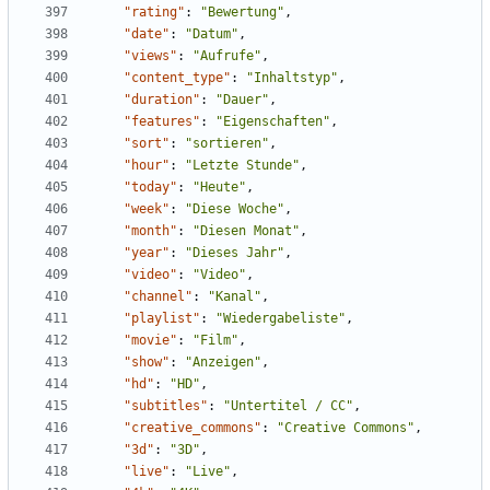
"rating"
:
"Bewertung"
,
"date"
:
"Datum"
,
"views"
:
"Aufrufe"
,
"content_type"
:
"Inhaltstyp"
,
"duration"
:
"Dauer"
,
"features"
:
"Eigenschaften"
,
"sort"
:
"sortieren"
,
"hour"
:
"Letzte Stunde"
,
"today"
:
"Heute"
,
"week"
:
"Diese Woche"
,
"month"
:
"Diesen Monat"
,
"year"
:
"Dieses Jahr"
,
"video"
:
"Video"
,
"channel"
:
"Kanal"
,
"playlist"
:
"Wiedergabeliste"
,
"movie"
:
"Film"
,
"show"
:
"Anzeigen"
,
"hd"
:
"HD"
,
"subtitles"
:
"Untertitel / CC"
,
"creative_commons"
:
"Creative Commons"
,
"3d"
:
"3D"
,
"live"
:
"Live"
,