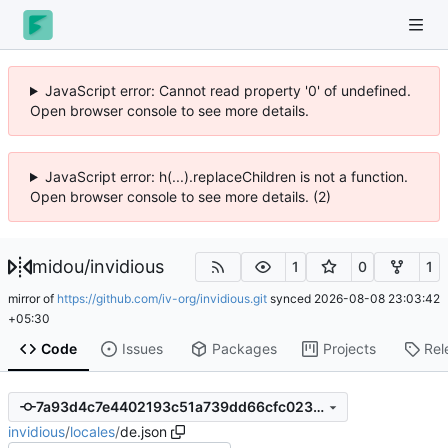
JavaScript error: Cannot read property '0' of undefined.
Open browser console to see more details.
JavaScript error: h(...).replaceChildren is not a function.
Open browser console to see more details. (2)
midou
/
invidious
1
0
1
mirror of
https://github.com/iv-org/invidious.git
synced
2026-08-08 23:03:42
+05:30
Code
Issues
Packages
Projects
Rel
7a93d4c7e4402193c51a739dd66cfc023931a2a2
invidious
/
locales
/
de.json