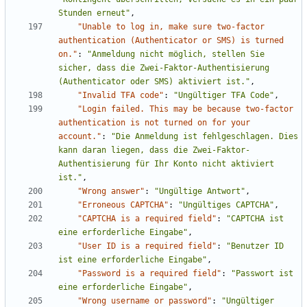
Stunden erneut"
,
"Unable to log in, make sure two-factor 
authentication (Authenticator or SMS) is turned 
on."
:
"Anmeldung nicht möglich, stellen Sie 
sicher, dass die Zwei-Faktor-Authentisierung 
(Authenticator oder SMS) aktiviert ist."
,
"Invalid TFA code"
:
"Ungültiger TFA Code"
,
"Login failed. This may be because two-factor 
authentication is not turned on for your 
account."
:
"Die Anmeldung ist fehlgeschlagen. Dies 
kann daran liegen, dass die Zwei-Faktor-
Authentisierung für Ihr Konto nicht aktiviert 
ist."
,
"Wrong answer"
:
"Ungültige Antwort"
,
"Erroneous CAPTCHA"
:
"Ungültiges CAPTCHA"
,
"CAPTCHA is a required field"
:
"CAPTCHA ist 
eine erforderliche Eingabe"
,
"User ID is a required field"
:
"Benutzer ID 
ist eine erforderliche Eingabe"
,
"Password is a required field"
:
"Passwort ist 
eine erforderliche Eingabe"
,
"Wrong username or password"
:
"Ungültiger 