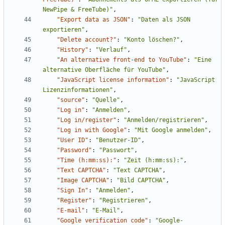
NewPipe & FreeTube)"
,
"Export data as JSON"
:
"Daten als JSON 
exportieren"
,
"Delete account?"
:
"Konto löschen?"
,
"History"
:
"Verlauf"
,
"An alternative front-end to YouTube"
:
"Eine 
alternative Oberfläche für YouTube"
,
"JavaScript license information"
:
"JavaScript 
Lizenzinformationen"
,
"source"
:
"Quelle"
,
"Log in"
:
"Anmelden"
,
"Log in/register"
:
"Anmelden/registrieren"
,
"Log in with Google"
:
"Mit Google anmelden"
,
"User ID"
:
"Benutzer-ID"
,
"Password"
:
"Passwort"
,
"Time (h:mm:ss):"
:
"Zeit (h:mm:ss):"
,
"Text CAPTCHA"
:
"Text CAPTCHA"
,
"Image CAPTCHA"
:
"Bild CAPTCHA"
,
"Sign In"
:
"Anmelden"
,
"Register"
:
"Registrieren"
,
"E-mail"
:
"E-Mail"
,
"Google verification code"
:
"Google-