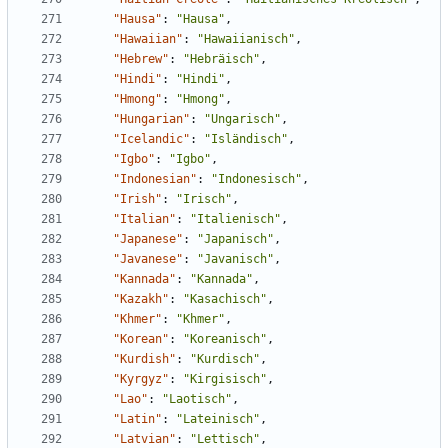
"Hausa"
:
"Hausa"
,
"Hawaiian"
:
"Hawaiianisch"
,
"Hebrew"
:
"Hebräisch"
,
"Hindi"
:
"Hindi"
,
"Hmong"
:
"Hmong"
,
"Hungarian"
:
"Ungarisch"
,
"Icelandic"
:
"Isländisch"
,
"Igbo"
:
"Igbo"
,
"Indonesian"
:
"Indonesisch"
,
"Irish"
:
"Irisch"
,
"Italian"
:
"Italienisch"
,
"Japanese"
:
"Japanisch"
,
"Javanese"
:
"Javanisch"
,
"Kannada"
:
"Kannada"
,
"Kazakh"
:
"Kasachisch"
,
"Khmer"
:
"Khmer"
,
"Korean"
:
"Koreanisch"
,
"Kurdish"
:
"Kurdisch"
,
"Kyrgyz"
:
"Kirgisisch"
,
"Lao"
:
"Laotisch"
,
"Latin"
:
"Lateinisch"
,
"Latvian"
:
"Lettisch"
,