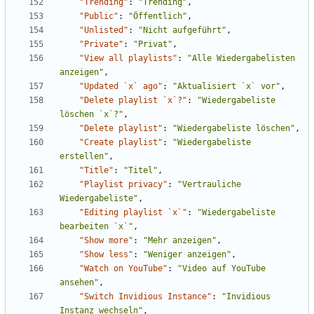
"Trending"
:
"Trending"
,
"Public"
:
"Öffentlich"
,
"Unlisted"
:
"Nicht aufgeführt"
,
"Private"
:
"Privat"
,
"View all playlists"
:
"Alle Wiedergabelisten 
anzeigen"
,
"Updated `x` ago"
:
"Aktualisiert `x` vor"
,
"Delete playlist `x`?"
:
"Wiedergabeliste 
löschen `x`?"
,
"Delete playlist"
:
"Wiedergabeliste löschen"
,
"Create playlist"
:
"Wiedergabeliste 
erstellen"
,
"Title"
:
"Titel"
,
"Playlist privacy"
:
"Vertrauliche 
Wiedergabeliste"
,
"Editing playlist `x`"
:
"Wiedergabeliste 
bearbeiten `x`"
,
"Show more"
:
"Mehr anzeigen"
,
"Show less"
:
"Weniger anzeigen"
,
"Watch on YouTube"
:
"Video auf YouTube 
ansehen"
,
"Switch Invidious Instance"
:
"Invidious 
Instanz wechseln"
,