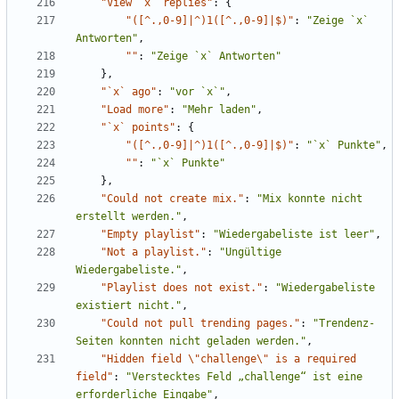
"View `x` replies"
:
{
"([^.,0-9]|^)1([^.,0-9]|$)"
:
"Zeige `x` 
Antworten"
,
""
:
"Zeige `x` Antworten"
},
"`x` ago"
:
"vor `x`"
,
"Load more"
:
"Mehr laden"
,
"`x` points"
:
{
"([^.,0-9]|^)1([^.,0-9]|$)"
:
"`x` Punkte"
,
""
:
"`x` Punkte"
},
"Could not create mix."
:
"Mix konnte nicht 
erstellt werden."
,
"Empty playlist"
:
"Wiedergabeliste ist leer"
,
"Not a playlist."
:
"Ungültige 
Wiedergabeliste."
,
"Playlist does not exist."
:
"Wiedergabeliste 
existiert nicht."
,
"Could not pull trending pages."
:
"Trendenz-
Seiten konnten nicht geladen werden."
,
"Hidden field \"challenge\" is a required 
field"
:
"Verstecktes Feld „challenge“ ist eine 
erforderliche Eingabe"
,