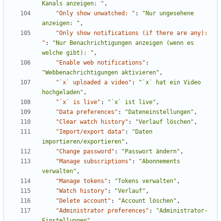
Kanals anzeigen: "
,
"Only show unwatched: "
:
"Nur ungesehene 
anzeigen: "
,
"Only show notifications (if there are any): 
"
:
"Nur Benachrichtigungen anzeigen (wenn es 
welche gibt): "
,
"Enable web notifications"
:
"Webbenachrichtigungen aktivieren"
,
"`x` uploaded a video"
:
"`x` hat ein Video 
hochgeladen"
,
"`x` is live"
:
"`x` ist live"
,
"Data preferences"
:
"Dateneinstellungen"
,
"Clear watch history"
:
"Verlauf löschen"
,
"Import/export data"
:
"Daten 
importieren/exportieren"
,
"Change password"
:
"Passwort ändern"
,
"Manage subscriptions"
:
"Abonnements 
verwalten"
,
"Manage tokens"
:
"Tokens verwalten"
,
"Watch history"
:
"Verlauf"
,
"Delete account"
:
"Account löschen"
,
"Administrator preferences"
:
"Administrator-
Einstellungen"
,