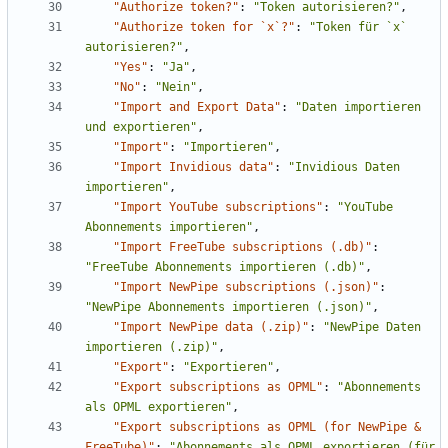
"Authorize token?"
:
"Token autorisieren?"
,
"Authorize token for `x`?"
:
"Token für `x` 
autorisieren?"
,
"Yes"
:
"Ja"
,
"No"
:
"Nein"
,
"Import and Export Data"
:
"Daten importieren 
und exportieren"
,
"Import"
:
"Importieren"
,
"Import Invidious data"
:
"Invidious Daten 
importieren"
,
"Import YouTube subscriptions"
:
"YouTube 
Abonnements importieren"
,
"Import FreeTube subscriptions (.db)"
:
"FreeTube Abonnements importieren (.db)"
,
"Import NewPipe subscriptions (.json)"
:
"NewPipe Abonnements importieren (.json)"
,
"Import NewPipe data (.zip)"
:
"NewPipe Daten 
importieren (.zip)"
,
"Export"
:
"Exportieren"
,
"Export subscriptions as OPML"
:
"Abonnements 
als OPML exportieren"
,
"Export subscriptions as OPML (for NewPipe & 
FreeTube)"
:
"Abonnements als OPML exportieren (für 