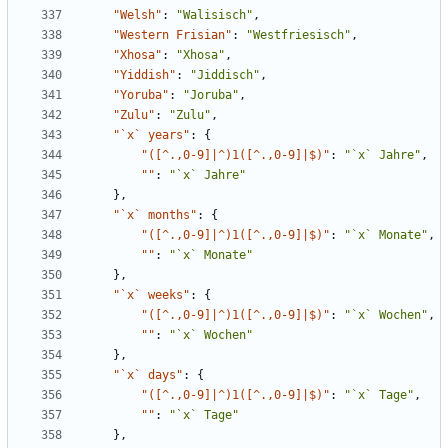
"Welsh"
:
"Walisisch"
,
"Western Frisian"
:
"Westfriesisch"
,
"Xhosa"
:
"Xhosa"
,
"Yiddish"
:
"Jiddisch"
,
"Yoruba"
:
"Joruba"
,
"Zulu"
:
"Zulu"
,
"`x` years"
:
{
"([^.,0-9]|^)1([^.,0-9]|$)"
:
"`x` Jahre"
,
""
:
"`x` Jahre"
},
"`x` months"
:
{
"([^.,0-9]|^)1([^.,0-9]|$)"
:
"`x` Monate"
,
""
:
"`x` Monate"
},
"`x` weeks"
:
{
"([^.,0-9]|^)1([^.,0-9]|$)"
:
"`x` Wochen"
,
""
:
"`x` Wochen"
},
"`x` days"
:
{
"([^.,0-9]|^)1([^.,0-9]|$)"
:
"`x` Tage"
,
""
:
"`x` Tage"
},