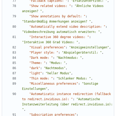
"Fallback captions: "
:
"Ersatzuntertitel: "
,
"Show related videos: "
:
"Ähnliche Videos 
anzeigen? "
,
"Show annotations by default: "
:
"Standardmäßig Anmerkungen anzeigen? "
,
"Automatically extend video description: "
:
"Videobeschreibung automatisch erweitern: "
,
"Interactive 360 degree videos: "
:
"Interaktive 360 Grad Videos: "
,
"Visual preferences"
:
"Anzeigeeinstellungen"
,
"Player style: "
:
"Abspielgeräterstil: "
,
"Dark mode: "
:
"Nachtmodus: "
,
"Theme: "
:
"Modus: "
,
"dark"
:
"Nachtmodus"
,
"light"
:
"heller Modus"
,
"Thin mode: "
:
"Schlanker Modus: "
,
"Miscellaneous preferences"
:
"Sonstige 
Einstellungen"
,
"Automaticatic instance redirection (fallback 
to redirect.invidious.io): "
:
"Automatische 
Instanzweiterleitung (über redirect.invidious.io): 
"
,
"Subscription preferences"
: