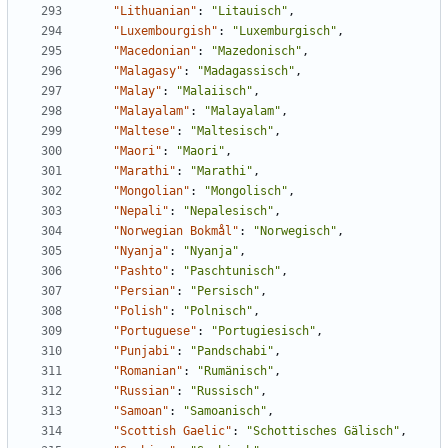
"Lithuanian"
:
"Litauisch"
,
"Luxembourgish"
:
"Luxemburgisch"
,
"Macedonian"
:
"Mazedonisch"
,
"Malagasy"
:
"Madagassisch"
,
"Malay"
:
"Malaiisch"
,
"Malayalam"
:
"Malayalam"
,
"Maltese"
:
"Maltesisch"
,
"Maori"
:
"Maori"
,
"Marathi"
:
"Marathi"
,
"Mongolian"
:
"Mongolisch"
,
"Nepali"
:
"Nepalesisch"
,
"Norwegian Bokmål"
:
"Norwegisch"
,
"Nyanja"
:
"Nyanja"
,
"Pashto"
:
"Paschtunisch"
,
"Persian"
:
"Persisch"
,
"Polish"
:
"Polnisch"
,
"Portuguese"
:
"Portugiesisch"
,
"Punjabi"
:
"Pandschabi"
,
"Romanian"
:
"Rumänisch"
,
"Russian"
:
"Russisch"
,
"Samoan"
:
"Samoanisch"
,
"Scottish Gaelic"
:
"Schottisches Gälisch"
,