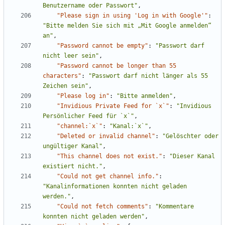
Benutzername oder Passwort"
,
"Please sign in using 'Log in with Google'"
:
"Bitte melden Sie sich mit „Mit Google anmelden“ 
an"
,
"Password cannot be empty"
:
"Passwort darf 
nicht leer sein"
,
"Password cannot be longer than 55 
characters"
:
"Passwort darf nicht länger als 55 
Zeichen sein"
,
"Please log in"
:
"Bitte anmelden"
,
"Invidious Private Feed for `x`"
:
"Invidious 
Persönlicher Feed für `x`"
,
"channel:`x`"
:
"Kanal:`x`"
,
"Deleted or invalid channel"
:
"Gelöschter oder 
ungültiger Kanal"
,
"This channel does not exist."
:
"Dieser Kanal 
existiert nicht."
,
"Could not get channel info."
:
"Kanalinformationen konnten nicht geladen 
werden."
,
"Could not fetch comments"
:
"Kommentare 
konnten nicht geladen werden"
,