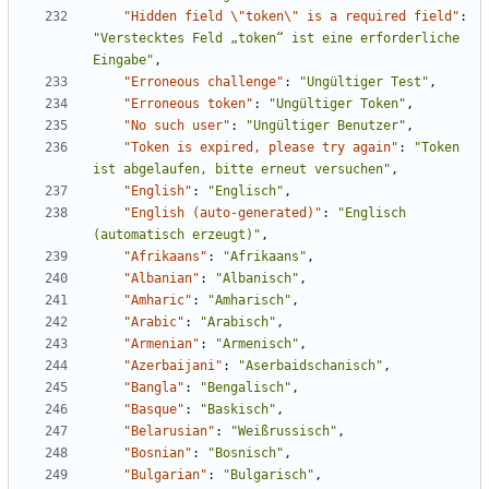
"Hidden field \"token\" is a required field"
:
"Verstecktes Feld „token“ ist eine erforderliche 
Eingabe"
,
"Erroneous challenge"
:
"Ungültiger Test"
,
"Erroneous token"
:
"Ungültiger Token"
,
"No such user"
:
"Ungültiger Benutzer"
,
"Token is expired, please try again"
:
"Token 
ist abgelaufen, bitte erneut versuchen"
,
"English"
:
"Englisch"
,
"English (auto-generated)"
:
"Englisch 
(automatisch erzeugt)"
,
"Afrikaans"
:
"Afrikaans"
,
"Albanian"
:
"Albanisch"
,
"Amharic"
:
"Amharisch"
,
"Arabic"
:
"Arabisch"
,
"Armenian"
:
"Armenisch"
,
"Azerbaijani"
:
"Aserbaidschanisch"
,
"Bangla"
:
"Bengalisch"
,
"Basque"
:
"Baskisch"
,
"Belarusian"
:
"Weißrussisch"
,
"Bosnian"
:
"Bosnisch"
,
"Bulgarian"
:
"Bulgarisch"
,