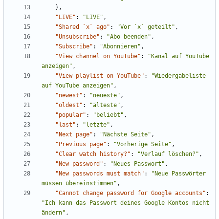
},
"LIVE"
:
"LIVE"
,
"Shared `x` ago"
:
"Vor `x` geteilt"
,
"Unsubscribe"
:
"Abo beenden"
,
"Subscribe"
:
"Abonnieren"
,
"View channel on YouTube"
:
"Kanal auf YouTube 
anzeigen"
,
"View playlist on YouTube"
:
"Wiedergabeliste 
auf YouTube anzeigen"
,
"newest"
:
"neueste"
,
"oldest"
:
"älteste"
,
"popular"
:
"beliebt"
,
"last"
:
"letzte"
,
"Next page"
:
"Nächste Seite"
,
"Previous page"
:
"Vorherige Seite"
,
"Clear watch history?"
:
"Verlauf löschen?"
,
"New password"
:
"Neues Passwort"
,
"New passwords must match"
:
"Neue Passwörter 
müssen übereinstimmen"
,
"Cannot change password for Google accounts"
:
"Ich kann das Passwort deines Google Kontos nicht 
ändern"
,