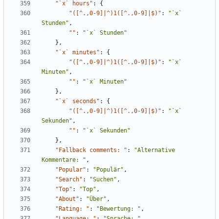
"`x` hours"
:
{
"([^.,0-9]|^)1([^.,0-9]|$)"
:
"`x` 
Stunden"
,
""
:
"`x` Stunden"
},
"`x` minutes"
:
{
"([^.,0-9]|^)1([^.,0-9]|$)"
:
"`x` 
Minuten"
,
""
:
"`x` Minuten"
},
"`x` seconds"
:
{
"([^.,0-9]|^)1([^.,0-9]|$)"
:
"`x` 
Sekunden"
,
""
:
"`x` Sekunden"
},
"Fallback comments: "
:
"Alternative 
Kommentare: "
,
"Popular"
:
"Populär"
,
"Search"
:
"Suchen"
,
"Top"
:
"Top"
,
"About"
:
"Über"
,
"Rating: "
:
"Bewertung: "
,
"Language: "
:
"Sprache: "
,