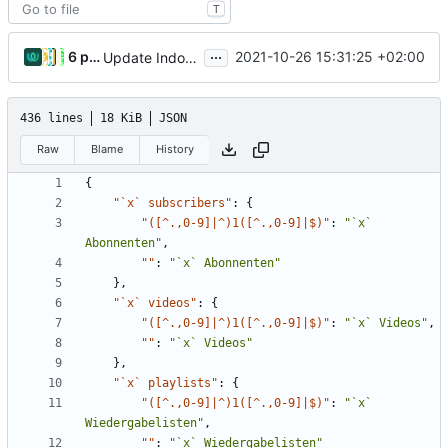
T
...
6 people
2021-10-26 15:31:25 +02:00
Update Indonesian translation
436 lines
18 KiB
JSON
Raw
Blame
History
{
"`x` subscribers"
:
{
"([^.,0-9]|^)1([^.,0-9]|$)"
:
"`x` 
Abonnenten"
,
""
:
"`x` Abonnenten"
},
"`x` videos"
:
{
"([^.,0-9]|^)1([^.,0-9]|$)"
:
"`x` Videos"
,
""
:
"`x` Videos"
},
"`x` playlists"
:
{
"([^.,0-9]|^)1([^.,0-9]|$)"
:
"`x` 
Wiedergabelisten"
,
""
:
"`x` Wiedergabelisten"