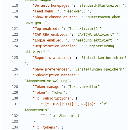
"Default homepage: "
:
"Standard-Startseite: "
,
"Feed menu: "
:
"Feed-Menü: "
,
"Show nickname on top: "
:
"Nutzernamen oben 
anzeigen: "
,
"Top enabled: "
:
"Top aktiviert? "
,
"CAPTCHA enabled: "
:
"CAPTCHA aktiviert? "
,
"Login enabled: "
:
"Anmeldung aktiviert: "
,
"Registration enabled: "
:
"Registrierung 
aktiviert? "
,
"Report statistics: "
:
"Statistiken berichten? 
"
,
"Save preferences"
:
"Einstellungen speichern"
,
"Subscription manager"
:
"Abonnementverwaltung"
,
"Token manager"
:
"Tokenverwalter"
,
"Token"
:
"Token"
,
"`x` subscriptions"
:
{
"([^.,0-9]|^)1([^.,0-9]|$)"
:
"`x` 
Abonnements"
,
""
:
"`x` Abonnements"
},
"`x` tokens"
:
{