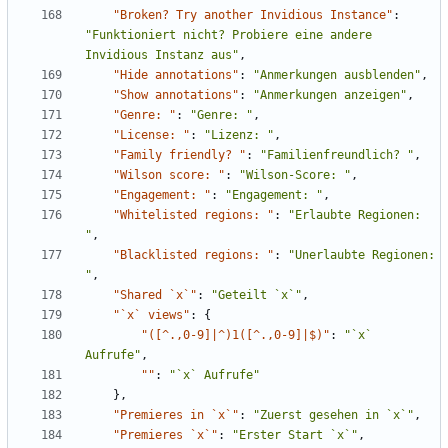
"Broken? Try another Invidious Instance"
:
"Funktioniert nicht? Probiere eine andere 
Invidious Instanz aus"
,
"Hide annotations"
:
"Anmerkungen ausblenden"
,
"Show annotations"
:
"Anmerkungen anzeigen"
,
"Genre: "
:
"Genre: "
,
"License: "
:
"Lizenz: "
,
"Family friendly? "
:
"Familienfreundlich? "
,
"Wilson score: "
:
"Wilson-Score: "
,
"Engagement: "
:
"Engagement: "
,
"Whitelisted regions: "
:
"Erlaubte Regionen: 
"
,
"Blacklisted regions: "
:
"Unerlaubte Regionen: 
"
,
"Shared `x`"
:
"Geteilt `x`"
,
"`x` views"
:
{
"([^.,0-9]|^)1([^.,0-9]|$)"
:
"`x` 
Aufrufe"
,
""
:
"`x` Aufrufe"
},
"Premieres in `x`"
:
"Zuerst gesehen in `x`"
,
"Premieres `x`"
:
"Erster Start `x`"
,