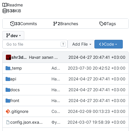
Readme
538
KiB
33
Commits
2
Branches
0
Tags
dev
Add File
Code
T
shr3dd3r
2024-04-27 20:47:41 +03:00
Начат запил страницы отображающей пост
_temp
Adding files, u\'know
2023-07-30 20:42:52 +03:00
api
Начат запил страницы отображающей пост
2024-04-27 20:47:41 +03:00
docs
Начат запил страницы отображающей пост
2024-04-27 20:47:41 +03:00
front
Начат запил страницы отображающей пост
2024-04-27 20:47:41 +03:00
.gitignore
Создание поста
2024-02-09 00:13:23 +03:00
config.json.example
Функция поиска по постам
2024-03-07 19:58:39 +03:00