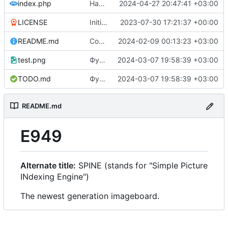
index.php
Начат запил страницы отображающей пост
2024-04-27 20:47:41 +03:00
LICENSE
Initial commit
2023-07-30 17:21:37 +00:00
README.md
Создание поста
2024-02-09 00:13:23 +03:00
test.png
Функция поиска по постам
2024-03-07 19:58:39 +03:00
TODO.md
Функция поиска по постам
2024-03-07 19:58:39 +03:00
README.md
E949
Alternate title:
SPINE (stands for "Simple Picture
INdexing Engine")
The newest generation imageboard.