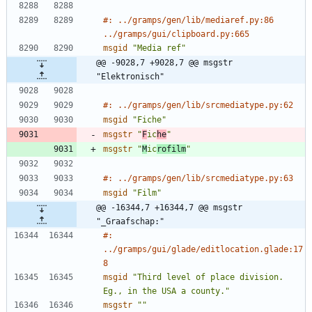
#: ../gramps/gen/lib/mediaref.py:86 
../gramps/gui/clipboard.py:665
msgid
"Media ref"
@@ -9028,7 +9028,7 @@ msgstr 
"Elektronisch"
#: ../gramps/gen/lib/srcmediatype.py:62
msgid
"Fiche"
msgstr
"
F
ic
he
"
msgstr
"
M
ic
rofilm
"
#: ../gramps/gen/lib/srcmediatype.py:63
msgid
"Film"
@@ -16344,7 +16344,7 @@ msgstr 
"_Graafschap:"
#: 
../gramps/gui/glade/editlocation.glade:17
8
msgid
"Third level of place division. 
Eg., in the USA a county."
msgstr
""