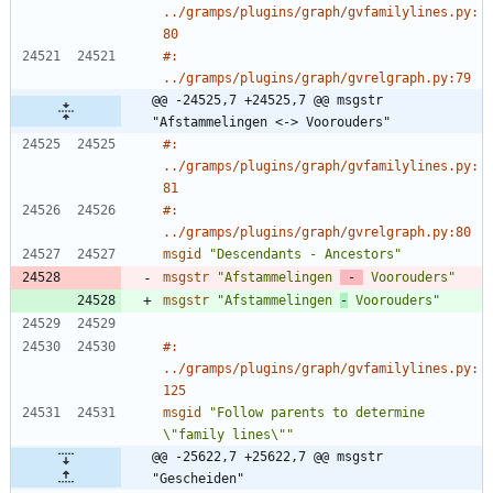
../gramps/plugins/graph/gvfamilylines.py:
80
#: 
../gramps/plugins/graph/gvrelgraph.py:79
@@ -24525,7 +24525,7 @@ msgstr 
"Afstammelingen <-> Voorouders"
#: 
../gramps/plugins/graph/gvfamilylines.py:
81
#: 
../gramps/plugins/graph/gvrelgraph.py:80
msgid
"Descendants - Ancestors"
msgstr
"Afstammelingen 
 - 
 Voorouders"
msgstr
"Afstammelingen 
-
 Voorouders"
#: 
../gramps/plugins/graph/gvfamilylines.py:
125
msgid
"Follow parents to determine 
\"family lines\""
@@ -25622,7 +25622,7 @@ msgstr 
"Gescheiden"