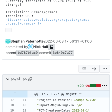
Currently translated at 99.8% (6931 of 6939 
strings)

Translation: Gramps/gramps

Translate-URL: 
https://hosted.weblate.org/projects/gramps-
project/gramps/nl/
...
Stephan Paternotte
2022-06-08 17:56:31 +01:00
committed by
Nick Hall
parent
commit
bd787bfac9
3e849c7a77
po/nl.po
+20
-20
@@ -17,7 +17,7 @@ msgstr ""
"
Project-Id-Version:
 Gramps 5.x\n"
"
Report-Msgid-Bugs-To:
 \n"
"
POT-Creation-Date:
 2022-03-14 