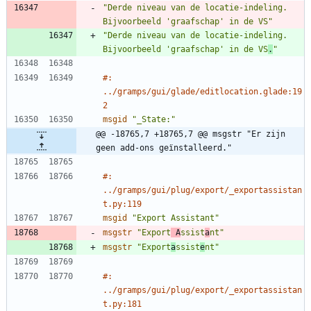
"Derde niveau van de locatie-indeling. 
Bijvoorbeeld 'graafschap' in de VS"
"Derde niveau van de locatie-indeling. 
Bijvoorbeeld 'graafschap' in de VS
.
"
#: 
../gramps/gui/glade/editlocation.glade:19
2
msgid
"_State:"
@@ -18765,7 +18765,7 @@ msgstr "Er zijn 
geen add-ons geïnstalleerd."
#: 
../gramps/gui/plug/export/_exportassistan
t.py:119
msgid
"Export Assistant"
msgstr
"Export
 A
ssist
a
nt"
msgstr
"Export
a
ssist
e
nt"
#: 
../gramps/gui/plug/export/_exportassistan
t.py:181