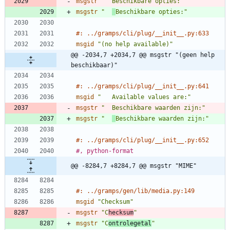
msgstr
"  Beschikbare opties:"
msgstr
"  
Beschikbare opties:"
#: ../gramps/cli/plug/__init__.py:633
msgid
"(no help available)"
@@ -2034,7 +2034,7 @@ msgstr "(geen help 
beschikbaar)"
#: ../gramps/cli/plug/__init__.py:641
msgid
"   Available values are:"
msgstr
"  Beschikbare waarden zijn:"
msgstr
"  
Beschikbare waarden zijn:"
#: ../gramps/cli/plug/__init__.py:652
#, python-format
@@ -8284,7 +8284,7 @@ msgstr "MIME"
#: ../gramps/gen/lib/media.py:149
msgid
"Checksum"
msgstr
"C
hecksum
"
msgstr
"C
ontrolegetal
"