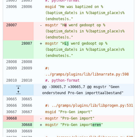
#, python-format
msgid
"He was baptized on %
(baptism_date)s in %(baptism_place)s%
(endnotes)s."
msgstr
"H
e
 werd gedoopt op %
(baptism_date)s in %(baptism_place)s%
(endnotes)s."
msgstr
"H
ij
 werd gedoopt op %
(baptism_date)s in %(baptism_place)s%
(endnotes)s."
#: 
../gramps/plugins/lib/libnarrate.py:598
#, python-format
@@ -30665,7 +30665,7 @@ msgstr "Geen 
ondersteund Pro-Gen importtaalbestand"
#: ../gramps/plugins/lib/libprogen.py:531
msgid
"Pro-Gen import"
msgstr
"Pro-Gen import"
msgstr
"Pro-Gen import
eren
"