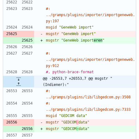
#: 
../gramps/plugins/importer/importgeneweb.
py:197
msgid
"GeneWeb import"
msgstr
"GeneWeb import"
msgstr
"GeneWeb import
eren
"
#: 
../gramps/plugins/importer/importgeneweb.
py:912
#, python-brace-format
@@ -26553,7 +26553,7 @@ msgstr "
(Indiener):"
#: 
../gramps/plugins/lib/libgedcom.py:3508
#: 
../gramps/plugins/lib/libgedcom.py:7333
msgid
"GEDCOM data"
msgstr
"GEDCOM
data"
msgstr
"GEDCOM
-
data"