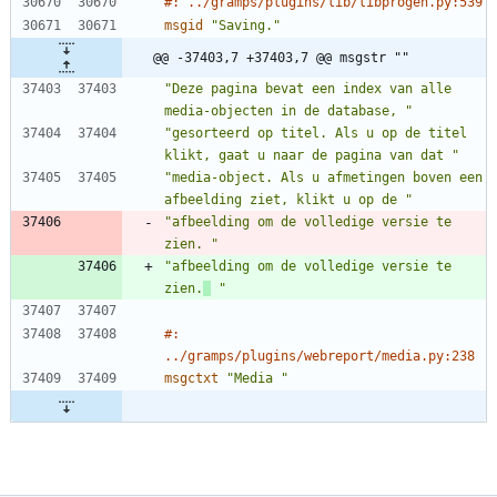
#: ../gramps/plugins/lib/libprogen.py:539
msgid
"Saving."
@@ -37403,7 +37403,7 @@ msgstr ""
"Deze pagina bevat een index van alle 
media-objecten in de database, "
"gesorteerd op titel. Als u op de titel 
klikt, gaat u naar de pagina van dat "
"media-object. Als u afmetingen boven een 
afbeelding ziet, klikt u op de "
"afbeelding om de volledige versie te 
zien. "
"afbeelding om de volledige versie te 
zien.
 "
#: 
../gramps/plugins/webreport/media.py:238
msgctxt
"Media "