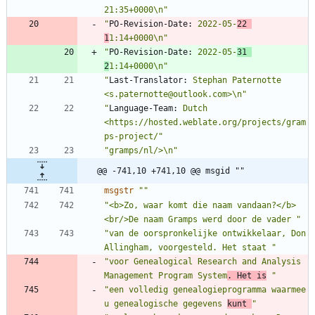
21:35+0000\n"
"
PO-Revision-Date:
 2022-05-
22 
1
1:14+0000\n"
"
PO-Revision-Date:
 2022-05-
31 
2
1:14+0000\n"
"
Last-Translator:
 Stephan Paternotte 
<s.paternotte@outlook.com>\n"
"
Language-Team:
 Dutch 
<https://hosted.weblate.org/projects/gram
ps-project/"
"gramps/nl/>\n"
@@ -741,10 +741,10 @@ msgid ""
msgstr
""
"<b>Zo, waar komt die naam vandaan?</b>
<br/>De naam Gramps werd door de vader "
"van de oorspronkelijke ontwikkelaar, Don 
Allingham, voorgesteld. Het staat "
"voor Genealogical Research and Analysis 
Management Program System
. Het is
 "
"een volledig genealogieprogramma waarmee 
u genealogische gegevens 
kunt 
"