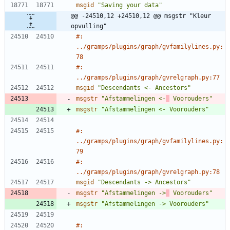
msgid
"Saving your data"
@@ -24510,12 +24510,12 @@ msgstr "Kleur 
opvulling"
#: 
../gramps/plugins/graph/gvfamilylines.py:
78
#: 
../gramps/plugins/graph/gvrelgraph.py:77
msgid
"Descendants <- Ancestors"
msgstr
"Afstammelingen <-
 Voorouders"
msgstr
"Afstammelingen <- Voorouders"
#: 
../gramps/plugins/graph/gvfamilylines.py:
79
#: 
../gramps/plugins/graph/gvrelgraph.py:78
msgid
"Descendants -> Ancestors"
msgstr
"Afstammelingen ->
 Voorouders"
msgstr
"Afstammelingen -> Voorouders"
#: 