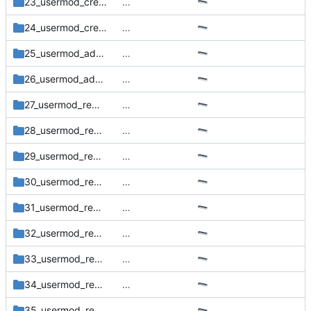
23_usermod_create_subids_ranges
…
24_usermod_create_subids_overlapping_ranges
…
25_usermod_add_range
…
26_usermod_add_overlapping_ranges
…
27_usermod_remove_range_all
…
28_usermod_remove_range_partial_begin
…
29_usermod_remove_range_partial_middle
…
30_usermod_remove_range_partial_end
…
31_usermod_remove_outside_range
…
32_usermod_remove_overlapping_range_begin
…
33_usermod_remove_overlapping_range_end
…
34_usermod_remove_overlapping_range_all
…
35_usermod_remove_only_user_ranges
…