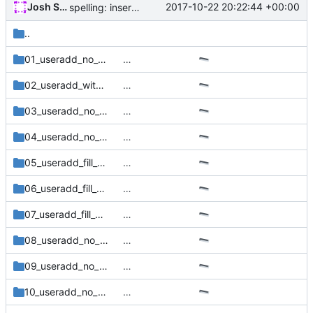
Josh Soref
2017-10-22 20:22:44 +00:00
spelling: inserted
..
01_useradd_no_subids
…
02_useradd_with_subids
…
03_useradd_no_subgid
…
04_useradd_no_subuid
…
05_useradd_fill_gap_start
…
06_useradd_fill_gap_middle
…
07_useradd_fill_gap_end
…
08_useradd_no_more_subuids_start
…
09_useradd_no_more_subgids_start
…
10_useradd_no_more_subuids_end
…