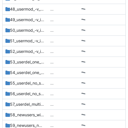
48_usermod_-v_invalid_range3
…
49_usermod_-v_invalid_range4
…
50_usermod_-v_invalid_range5
…
51_usermod_-v_invalid_range6
…
52_usermod_-v_invalid_range7
…
53_userdel_one_subuid_range
…
54_userdel_one_subgid_range
…
55_userdel_no_subuid
…
56_userdel_no_subgid
…
57_userdel_multiple_ranges
…
58_newusers_with_subids
…
59_newusers_no_subuid
…