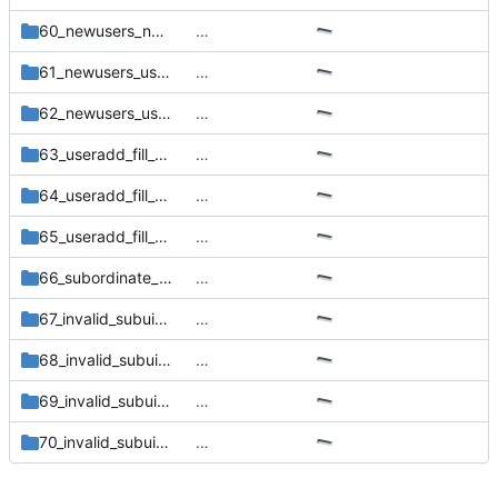
60_newusers_no_subgid
…
61_newusers_user_already_has_subgids
…
62_newusers_user_already_has_subuids
…
63_useradd_fill_gap4
…
64_useradd_fill_gap5
…
65_useradd_fill_gap6
…
66_subordinate_range_cmp
…
67_invalid_subuid_file1
…
68_invalid_subuid_file2
…
69_invalid_subuid_file3
…
70_invalid_subuid_file4
…