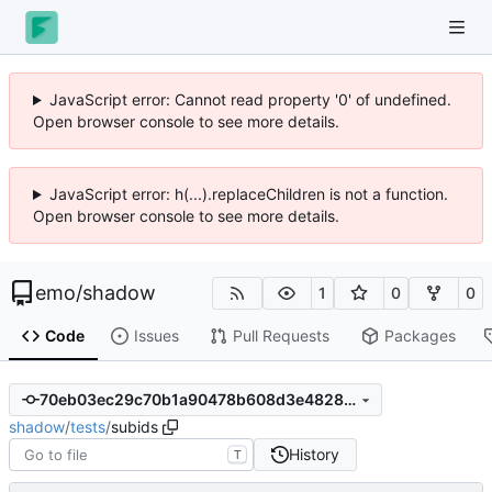
JavaScript error: Cannot read property '0' of undefined.
Open browser console to see more details.
JavaScript error: h(...).replaceChildren is not a function.
Open browser console to see more details.
emo
/
shadow
1
0
0
Code
Issues
Pull Requests
Packages
70eb03ec29c70b1a90478b608d3e4828d1bb1213
shadow
/
tests
/
subids
History
T