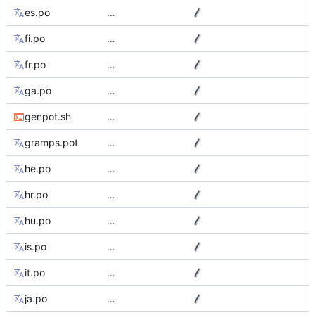
es.po
…
fi.po
…
fr.po
…
ga.po
…
genpot.sh
…
gramps.pot
…
he.po
…
hr.po
…
hu.po
…
is.po
…
it.po
…
ja.po
…