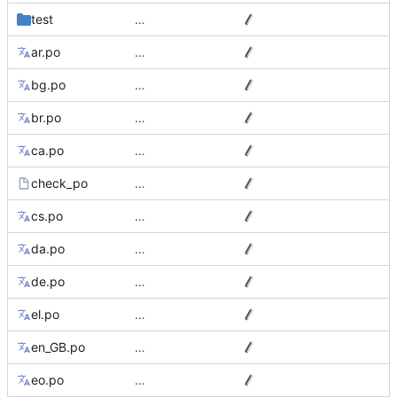
test
…
ar.po
…
bg.po
…
br.po
…
ca.po
…
check_po
…
cs.po
…
da.po
…
de.po
…
el.po
…
en_GB.po
…
eo.po
…