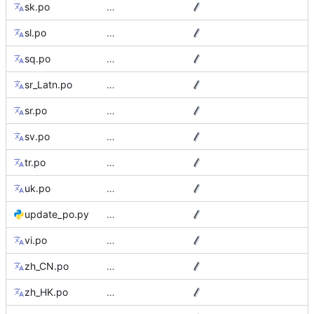
sk.po
…
sl.po
…
sq.po
…
sr_Latn.po
…
sr.po
…
sv.po
…
tr.po
…
uk.po
…
update_po.py
…
vi.po
…
zh_CN.po
…
zh_HK.po
…