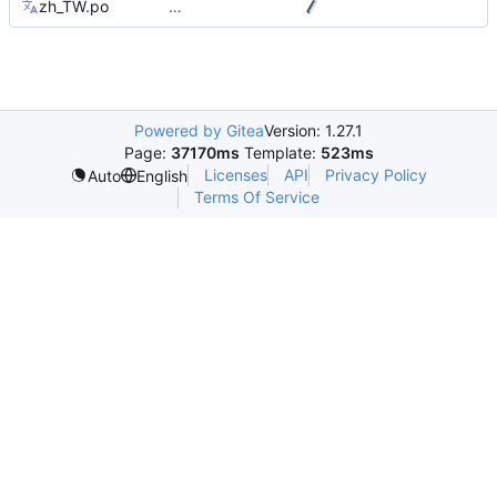
zh_TW.po
…
Powered by Gitea
Version: 1.27.1
Page:
37170ms
Template:
523ms
Licenses
API
Privacy Policy
Auto
English
Terms Of Service