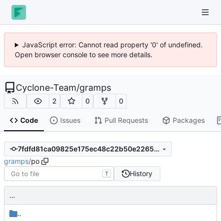
JavaScript error: Cannot read property '0' of undefined.
Open browser console to see more details.
Cyclone-Team
/
gramps
2
0
0
Code
Issues
Pull Requests
Packages
7fdfd81ca09825e175ec48c22b50e226555c445a
gramps
/
po
History
T
…
..