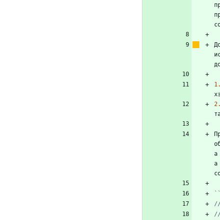
п
п
Д
и
1
х
2
П
о
а
а
с
`