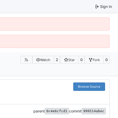
Sign In
2
0
0
Watch
Star
Fork
Browse Source
parent
commit
0c4e6cfcd1
999514abec