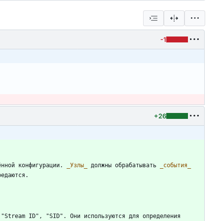
-1
+26
ённой конфигурации. 
_
Узлы
_
 должны обрабатывать 
_
события
_
"Stream ID", "SID". Они используются для определения 