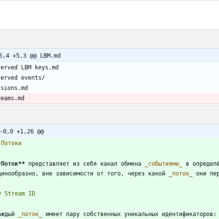
5,4 +5,3 @@ LBM.md
reams.md
-0,0 +1,26 @@
*Поток
**
 представляет из себя канал обмена 
_
событиями
_
 в определ
динообразно, вне зависимости от того, через какой 
_
поток
_
аждый 
_
поток
_
 имеет пару собственных уникальных идентификаторов: 