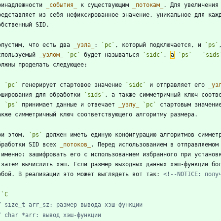
ринадлежности 
_
события
_
 к существующим 
_
потокам
_
. Для увеличения
редставляет из себя нефиксированное значение, уникальное для каж
опустим, что есть два 
_
узла
_
: 
`pc`
, который подключается, и 
`ps`
спользуемый 
_
узлом
_
`pc`
 будет называться 
`sidc`
, 
а
`ps`
 - 
`sids
.
`pc`
 генерирует стартовое значение 
`sidc`
 и отправляет его 
_
уз
эширования для обработки 
`sids`
.
`ps`
 принимает данные и отвечает 
_
узлу
_
`pc`
 стартовым значени
ри этом, 
`ps`
 должен иметь единую конфигурацию алгоритмов симметр
бработки SID всех 
_
потоков
_
. Перед использованием в отправляемом
 именно: зашифровать его с использованием избранного при установ
 затем вычислить хэш. Если размер выходных данных хэш-функции бол
обой. В реализации это может выглядеть вот так: 
<!--NOTICE: полу
``
C