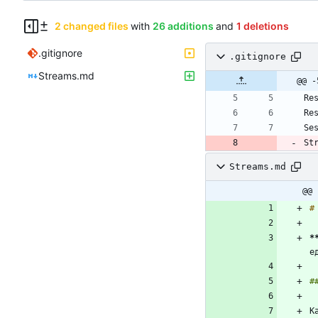
2 changed files
with
26 additions
and
1 deletions
.gitignore
.gitignore
Streams.md
@@ -
St
Streams.md
@@ 
*
е
К