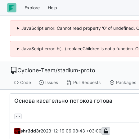
Explore
Help
JavaScript error: Cannot read property '0' of undefined. 
JavaScript error: h(...).replaceChildren is not a function.
Cyclone-Team
/
stadium-proto
Code
Issues
Pull Requests
Packages
Основа касательно потоков готова
...
shr3dd3r
2023-12-19 06:08:43 +03:00