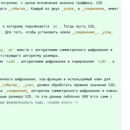
 энтропии, с целью исключения анализа траффика, SID 
дого 
_
события
_
. Каждый из двух 
_
узлов
_
 в 
_
соединении
_
 имеет 
, к которому подключается 
`pc`
. Тогда пусть SID, 
`
. Для того, чтобы установить новое 
_
соединение
_
, 
_
узлы
_
лу
_
`ps`
 вместе с алгоритмами симметричного шифрования и 
ем 
`sids`
, алгоритмами шифрования и хэширования 
`sidc`
, а 
ичного шифрования, хэш-функции и используемый ключ для 
 
_
событии
_
, 
_
узел
_
 должен обработать прежнее значение SID, 
ке 
_
соединения
_
 алгоритма симметричного шифрования и ключа, 
ьше размера SID, то эти данные поблочно XOR'ятся сами с 
чше формализовать надо, скорее всего-->