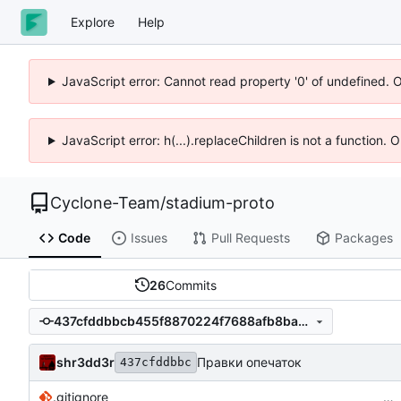
Explore
Help
JavaScript error: Cannot read property '0' of undefined. 
JavaScript error: h(...).replaceChildren is not a function.
Cyclone-Team
/
stadium-proto
Code
Issues
Pull Requests
Packages
26
Commits
437cfddbbcb455f8870224f7688afb8bae8e644e
shr3dd3r
Правки опечаток
437cfddbbc
.gitignore
…