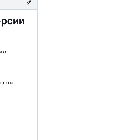
ерсии
ого
ности