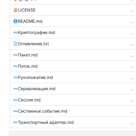
LICENSE
…
README.md
…
Криптография.md
…
Оглавление.txt
…
Пакет.md
…
Поток.md
…
Рукопожатие.md
…
Сериализация.md
…
Сессия.md
…
Системное событие.md
…
Транспортный адаптер.md
…