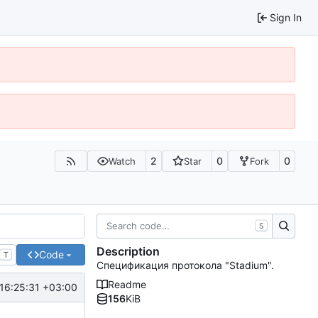
Sign In
2
0
0
Watch
Star
Fork
S
Description
Code
T
Спецификация протокола "Stadium".
Readme
16:25:31 +03:00
156
KiB