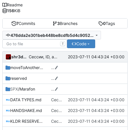
Readme
156
KiB
7
Commits
3
Branches
0
Tags
476dda2e301beb448be8cdfb5d4c9052e00697a9
Code
T
shr3dd3r
2023-07-11 04:43:24 +03:00
Сессии, ID, аутентификация и прочее
moveToAnotherRepo
…
reserved
…
SPX
/Marafon
…
DATA TYPES.md
Сессии, ID, аутентификация и прочее
2023-07-11 04:43:24 +03:00
HANDSHAKE.md
Сессии, ID, аутентификация и прочее
2023-07-11 04:43:24 +03:00
KLDR RESERVED KEYS.md
Сессии, ID, аутентификация и прочее
2023-07-11 04:43:24 +03:00