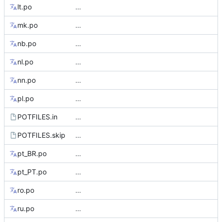
lt.po
…
mk.po
…
nb.po
…
nl.po
…
nn.po
…
pl.po
…
POTFILES.in
…
POTFILES.skip
…
pt_BR.po
…
pt_PT.po
…
ro.po
…
ru.po
…