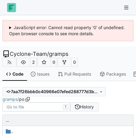
JavaScript error: Cannot read property '0' of undefined.
Open browser console to see more details.
Cyclone-Team
/
gramps
2
0
0
Code
Issues
Pull Requests
Packages
7aa7f26bbb0c40966e07efed288777d3bb05979c
gramps
/
po
History
T
…
..