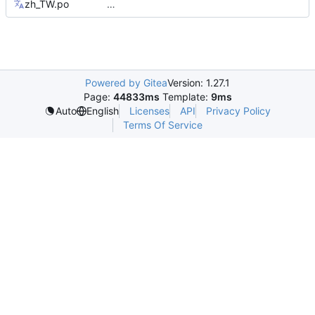
zh_TW.po
…
Powered by Gitea
Version: 1.27.1
Page:
44833ms
Template:
9ms
Licenses
API
Privacy Policy
Auto
English
Terms Of Service