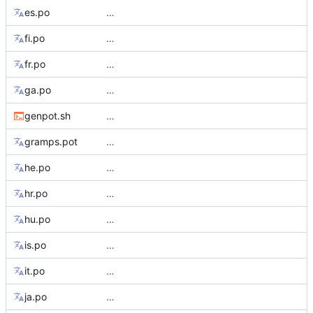
es.po
…
fi.po
…
fr.po
…
ga.po
…
genpot.sh
…
gramps.pot
…
he.po
…
hr.po
…
hu.po
…
is.po
…
it.po
…
ja.po
…