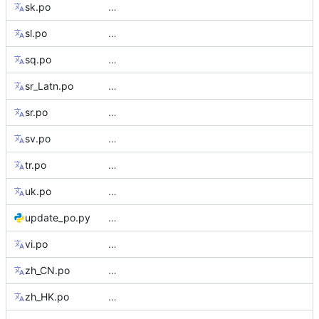
sk.po
…
sl.po
…
sq.po
…
sr_Latn.po
…
sr.po
…
sv.po
…
tr.po
…
uk.po
…
update_po.py
…
vi.po
…
zh_CN.po
…
zh_HK.po
…