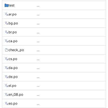
test
…
ar.po
…
bg.po
…
br.po
…
ca.po
…
check_po
…
cs.po
…
da.po
…
de.po
…
el.po
…
en_GB.po
…
eo.po
…